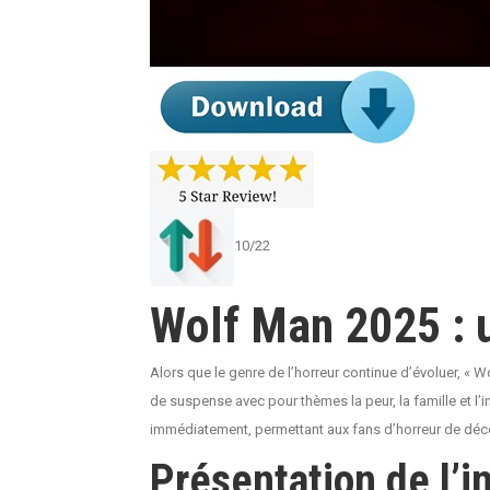
10/22
Wolf Man 2025 : u
Alors que le genre de l’horreur continue d’évoluer, «
de suspense avec pour thèmes la peur, la famille et l’
immédiatement, permettant aux fans d’horreur de déc
Présentation de l’i