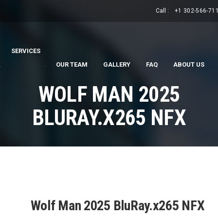
Call :
+1 302-566-71
SERVICES
.
.
OUR TEAM
GALLERY
FAQ
ABOUT US
WOLF MAN 2025
BLURAY.X265 NFX
Wolf Man 2025 BluRay.x265 NFX