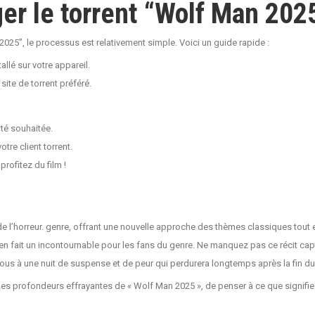
r le torrent “Wolf Man 202
2025”, le processus est relativement simple. Voici un guide rapide :
allé sur votre appareil.
site de torrent préféré.
ité souhaitée.
otre client torrent.
rofitez du film !
 l’horreur. genre, offrant une nouvelle approche des thèmes classiques tout e
n fait un incontournable pour les fans du genre. Ne manquez pas ce récit capti
us à une nuit de suspense et de peur qui perdurera longtemps après la fin du
es profondeurs effrayantes de « Wolf Man 2025 », de penser à ce que signifie af