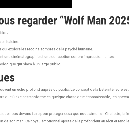
ous regarder “Wolf Man 202
film :
 en haleine.
ui explore les recoins sombres de la psyché humaine.
ent une cinématographie et une conception sonore impressionnantes.
ologique qui plaira à un large public.
ues
uvent un écho profond auprès du public. Le concept de la bête intérieure est o
lors que Blake se transforme en quelque chose de méconnaissable, les spectateu
orts que nous devons faire pour protéger ceux que nous aimons. . Charlotte, la
tion de son mari. Ce noyau émotionnel ajoute de la profondeur au récit et rend 