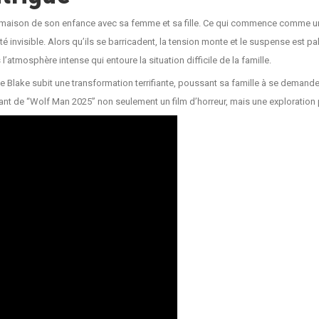
 la maison de son enfance avec sa femme et sa fille. Ce qui commence comme u
é invisible. Alors qu’ils se barricadent, la tension monte et le suspense est p
l’atmosphère intense qui entoure la situation difficile de la famille.
Blake subit une transformation terrifiante, poussant sa famille à se demander si
faisant de “Wolf Man 2025” non seulement un film d’horreur, mais une exploration