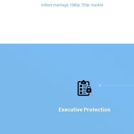
millers marriage 1080p 720p crackle
Executive Protection