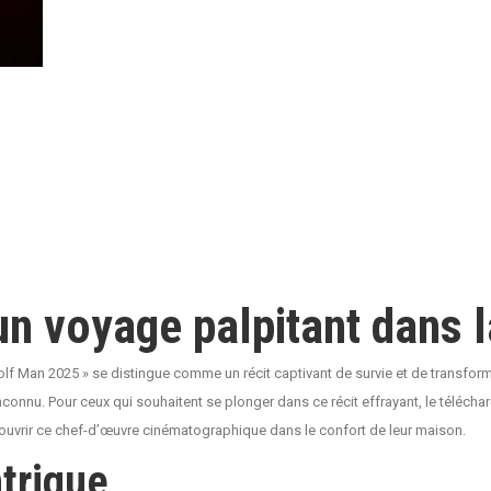
n voyage palpitant dans l
 Wolf Man 2025 » se distingue comme un récit captivant de survie et de transfo
inconnu. Pour ceux qui souhaitent se plonger dans ce récit effrayant, le téléch
ouvrir ce chef-d’œuvre cinématographique dans le confort de leur maison.
ntrigue