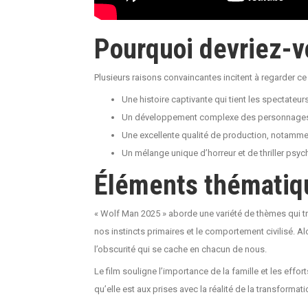
Pourquoi devriez-v
Plusieurs raisons convaincantes incitent à regarder ce 
Une histoire captivante qui tient les spectateurs
Un développement complexe des personnages q
Une excellente qualité de production, notamm
Un mélange unique d’horreur et de thriller psych
Éléments thématiq
« Wolf Man 2025 » aborde une variété de thèmes qui tro
nos instincts primaires et le comportement civilisé. A
l’obscurité qui se cache en chacun de nous.
Le film souligne l’importance de la famille et les eff
qu’elle est aux prises avec la réalité de la transforma