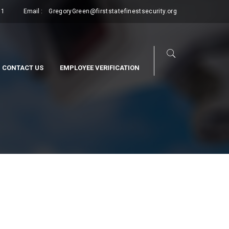
11
Email :
GregoryGreen@firststatefinestsecurity.org
CONTACT US
EMPLOYEE VERIFICATION