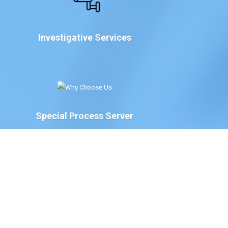
Investigative Services
Special Process Server
We have Special Process Servers available to serve
legal documents for court proceedings for the
following:
The Court of Chancery, State of Delaware
Delaware Family Court
The Justice of the Peace Court, State of
Delaware