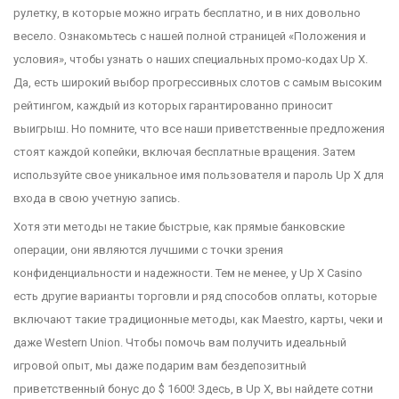
рулетку, в которые можно играть бесплатно, и в них довольно
весело. Ознакомьтесь с нашей полной страницей «Положения и
условия», чтобы узнать о наших специальных промо-кодах Up X.
Да, есть широкий выбор прогрессивных слотов с самым высоким
рейтингом, каждый из которых гарантированно приносит
выигрыш. Но помните, что все наши приветственные предложения
стоят каждой копейки, включая бесплатные вращения. Затем
используйте свое уникальное имя пользователя и пароль Up X для
входа в свою учетную запись.
Хотя эти методы не такие быстрые, как прямые банковские
операции, они являются лучшими с точки зрения
конфиденциальности и надежности. Тем не менее, у Up X Casino
есть другие варианты торговли и ряд способов оплаты, которые
включают такие традиционные методы, как Maestro, карты, чеки и
даже Western Union. Чтобы помочь вам получить идеальный
игровой опыт, мы даже подарим вам бездепозитный
приветственный бонус до $ 1600! Здесь, в Up X, вы найдете сотни