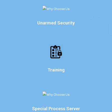
Unarmed Security
Training
Special Process Server