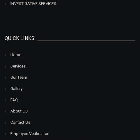
INVESTIGATIVE SERVICES
QUICK LINKS
Home
.
Services
.
Our Team
Gallery
FAQ
About US
Contact Us
Employee Verification