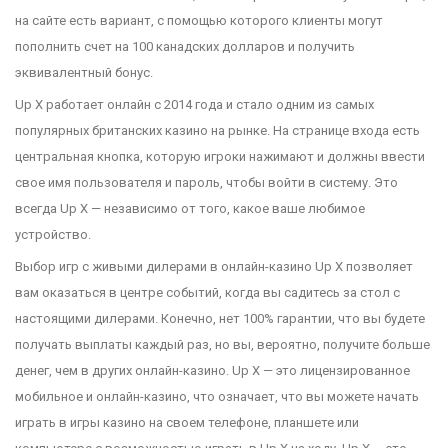
на сайте есть вариант, с помощью которого клиенты могут
пополнить счет на 100 канадских долларов и получить
эквивалентный бонус.
Up X работает онлайн с 2014 года и стало одним из самых
популярных британских казино на рынке. На странице входа есть
центральная кнопка, которую игроки нажимают и должны ввести
свое имя пользователя и пароль, чтобы войти в систему. Это
всегда Up X — независимо от того, какое ваше любимое
устройство.
Выбор игр с живыми дилерами в онлайн-казино Up X позволяет
вам оказаться в центре событий, когда вы садитесь за стол с
настоящими дилерами. Конечно, нет 100% гарантии, что вы будете
получать выплаты каждый раз, но вы, вероятно, получите больше
денег, чем в других онлайн-казино. Up X — это лицензированное
мобильное и онлайн-казино, что означает, что вы можете начать
играть в игры казино на своем телефоне, планшете или