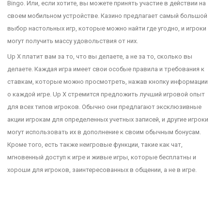
Bingo. Или, если хотите, вы можете принять участие в действии на
своем мобильном устройстве. Казино предлагает самый большой
выбор настольных игр, которые можно найти где угодно, и игроки
могут получить массу удовольствия от них.
Up X платит вам за то, что вы делаете, а не за то, сколько вы
делаете. Каждая игра имеет свои особые правила и требования к
ставкам, которые можно просмотреть, нажав кнопку информации
о каждой игре. Up X стремится предложить лучший игровой опыт
для всех типов игроков. Обычно они предлагают эксклюзивные
акции игрокам для определенных учетных записей, и другие игроки
могут использовать их в дополнение к своим обычным бонусам.
Кроме того, есть также неигровые функции, такие как чат,
мгновенный доступ к игре и живые игры, которые бесплатны и
хороши для игроков, заинтересованных в общении, а не в игре.