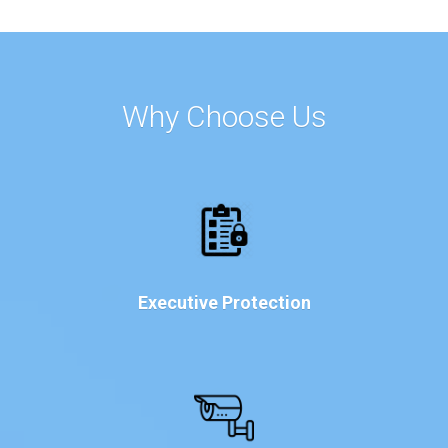
Why Choose Us
Executive Protection