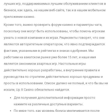
лучших игр, поддерживаемых лучшим обслуживанием клиентов в
бизнесе, как здесь, на нашем веб-сайте, так и в нашем мобильном
приложении казино.
Кроме того, важно проверить форум казино и параметры чата,
поскольку они могут быть использованы, чтобы помочь игрокам
узнать о новой компании и их играх. Рецензенты говорят, что они
являются авторитетным оператором, что явно подтверждается
фактами, указанными в рейтингах и знаках одобрения. Мы
работаем на азиатском рынке уже более 15 лет, и наше имя
является синонимом азартных игр. Настольные игры
действительно хорошо разработаны, а внутренние правила и
руководства по стратегии действительно хорошо продуманы и
просты в использовании. Список далеко не полный, и что бы вы ни
искали, Up X Casino обязательно найдется.
Для получения дополнительной информации просто
нажмите на различные доступные варианты.
По мере того, как уровень бонуса увеличивается после