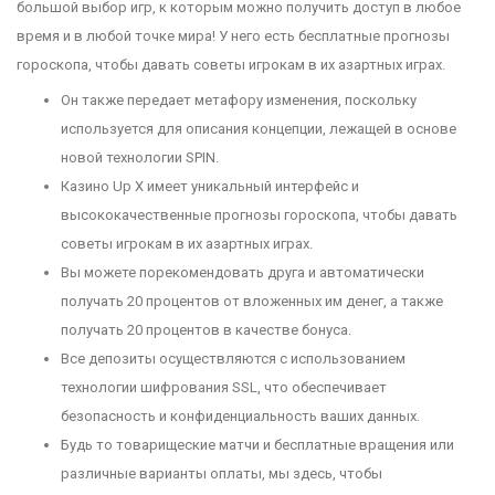
большой выбор игр, к которым можно получить доступ в любое
время и в любой точке мира! У него есть бесплатные прогнозы
гороскопа, чтобы давать советы игрокам в их азартных играх.
Он также передает метафору изменения, поскольку
используется для описания концепции, лежащей в основе
новой технологии SPIN.
Казино Up X имеет уникальный интерфейс и
высококачественные прогнозы гороскопа, чтобы давать
советы игрокам в их азартных играх.
Вы можете порекомендовать друга и автоматически
получать 20 процентов от вложенных им денег, а также
получать 20 процентов в качестве бонуса.
Все депозиты осуществляются с использованием
технологии шифрования SSL, что обеспечивает
безопасность и конфиденциальность ваших данных.
Будь то товарищеские матчи и бесплатные вращения или
различные варианты оплаты, мы здесь, чтобы