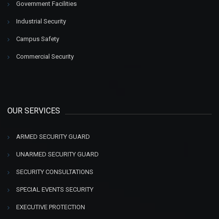
Government Facilities
Industrial Security
Campus Safety
Commercial Security
OUR SERVICES
ARMED SECURITY GUARD
UNARMED SECURITY GUARD
SECURITY CONSULTATIONS
SPECIAL EVENTS SECURITY
EXECUTIVE PROTECTION