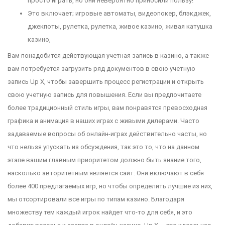
просто играть, но они невероятно приносили пользу!
Это включает; игровые автоматы, видеопокер, блэкджек,
джекпоты, рулетка, рулетка, живое казино, живая катушка
казино,
Вам понадобится действующая учетная запись в казино, а также
вам потребуется загрузить ряд документов в свою учетную
запись Up X, чтобы завершить процесс регистрации и открыть
свою учетную запись для повышения. Если вы предпочитаете
более традиционный стиль игры, вам понравятся превосходная
графика и анимация в наших играх с живыми дилерами. Часто
задаваемые вопросы об онлайн-играх действительно часты, но
что нельзя упускать из обсуждения, так это то, что на данном
этапе вашим главным приоритетом должно быть знание того,
насколько авторитетным является сайт. Они включают в себя
более 400 предлагаемых игр, но чтобы определить лучшие из них,
мы отсортировали все игры по типам казино. Благодаря
множеству тем каждый игрок найдет что-то для себя, и это