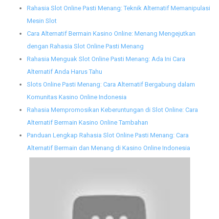
Rahasia Slot Online Pasti Menang: Teknik Alternatif Memanipulasi
Mesin Slot
Cara Alternatif Bermain Kasino Online: Menang Mengejutkan
dengan Rahasia Slot Online Pasti Menang
Rahasia Menguak Slot Online Pasti Menang: Ada Ini Cara
Alternatif Anda Harus Tahu
Slots Online Pasti Menang: Cara Alternatif Bergabung dalam
Komunitas Kasino Online Indonesia
Rahasia Mempromosikan Keberuntungan di Slot Online: Cara
Alternatif Bermain Kasino Online Tambahan
Panduan Lengkap Rahasia Slot Online Pasti Menang: Cara
Alternatif Bermain dan Menang di Kasino Online Indonesia