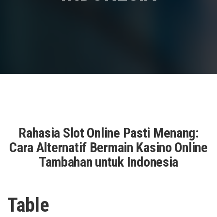
Rahasia Slot Online Pasti Menang:
Cara Alternatif Bermain Kasino Online
Tambahan untuk Indonesia
Table