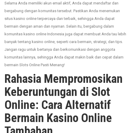
Selama Anda memiliki akun email aktif, Anda dapat mendaftar dan
bergabung dengan komunitas tersebut. Pastikan Anda menemukan
situs kasino online terpercaya dan terbaik, sehingga Anda dapat
bermain dengan aman dan nyaman. Selain itu, bergabung dalam
komunitas kasino online Indonesia juga dapat membuat Anda tau lebih
banyak tentang kasino online, seperti cara bermain, strategi, dan tips.
Jangan ragu untuk bertanya dan berkomunikasi dengan anggota
komunitas lainnya, sehingga Anda dapat makin baik dan cepat dalam
bermain Slots Online Pasti Menang!
Rahasia Mempromosikan
Keberuntungan di Slot
Online: Cara Alternatif
Bermain Kasino Online
Tambahan