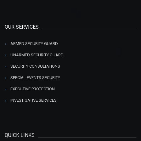
OUR SERVICES
ARMED SECURITY GUARD
UNARMED SECURITY GUARD
SECURITY CONSULTATIONS
SPECIAL EVENTS SECURITY
EXECUTIVE PROTECTION
INVESTIGATIVE SERVICES
QUICK LINKS