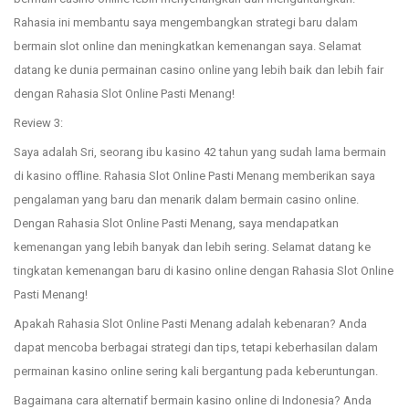
Rahasia ini membantu saya mengembangkan strategi baru dalam
bermain slot online dan meningkatkan kemenangan saya. Selamat
datang ke dunia permainan casino online yang lebih baik dan lebih fair
dengan Rahasia Slot Online Pasti Menang!
Review 3:
Saya adalah Sri, seorang ibu kasino 42 tahun yang sudah lama bermain
di kasino offline. Rahasia Slot Online Pasti Menang memberikan saya
pengalaman yang baru dan menarik dalam bermain casino online.
Dengan Rahasia Slot Online Pasti Menang, saya mendapatkan
kemenangan yang lebih banyak dan lebih sering. Selamat datang ke
tingkatan kemenangan baru di kasino online dengan Rahasia Slot Online
Pasti Menang!
Apakah Rahasia Slot Online Pasti Menang adalah kebenaran? Anda
dapat mencoba berbagai strategi dan tips, tetapi keberhasilan dalam
permainan kasino online sering kali bergantung pada keberuntungan.
Bagaimana cara alternatif bermain kasino online di Indonesia? Anda