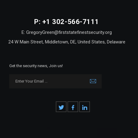
P: +1 302-566-7111
E: GregoryGreen@firststatefinestsecurity.org
24 W Main Street, Middletown, DE, United States, Delaware
Get the security news, Join us!