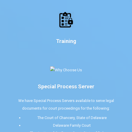
Training
Special Process Server
We have Special Process Servers available to serve legal
documents for court proceedings for the following:
The Court of Chancery, State of Delaware
Delaware Family Court