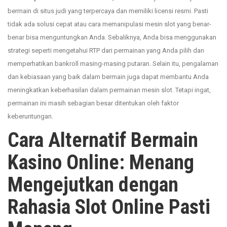
bermain di situs judi yang terpercaya dan memiliki licensi resmi. Pasti
tidak ada solusi cepat atau cara memanipulasi mesin slot yang benar-
benar bisa menguntungkan Anda. Sebaliknya, Anda bisa menggunakan
strategi seperti mengetahui RTP dari permainan yang Anda pilih dan
memperhatikan bankroll masing-masing putaran. Selain itu, pengalaman
dan kebiasaan yang baik dalam bermain juga dapat membantu Anda
meningkatkan keberhasilan dalam permainan mesin slot. Tetapi ingat,
permainan ini masih sebagian besar ditentukan oleh faktor
keberuntungan.
Cara Alternatif Bermain
Kasino Online: Menang
Mengejutkan dengan
Rahasia Slot Online Pasti