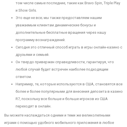
том числе самые последние, такие как Bravo Spin, Triple Play
и Show Girls.
Это еще не все; мы также предоставляем нашим
уважаемым клиентам динамические бонусы и
дополнительные бесплатные вращения через нашу
программу вознаграждений.
Сегодня это отличный способ играть в игры онлайн-казино с
друзьями и семьей.
Он твердо привержен справедливости, гарантируя, что
любой случай будет встречен наиболее подходящим
ответом.
Например, те, которые используются в США, становятся все
более и более популярными для внесения депозита в казино
R7, поскольку все больше и больше игроков из США
переходят в онлайн.
Вы можете наслаждаться одними и теми же великолепными
играми с помощью удобного мобильного приложения в любое