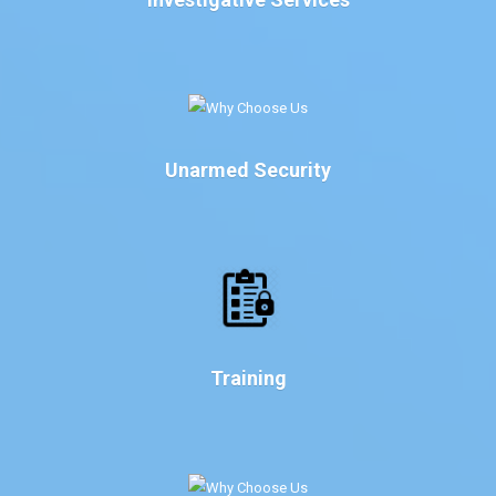
Unarmed Security
Training