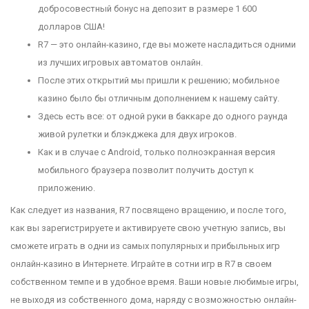
добросовестный бонус на депозит в размере 1 600
долларов США!
R7 — это онлайн-казино, где вы можете насладиться одними
из лучших игровых автоматов онлайн.
После этих открытий мы пришли к решению; мобильное
казино было бы отличным дополнением к нашему сайту.
Здесь есть все: от одной руки в баккаре до одного раунда
живой рулетки и блэкджека для двух игроков.
Как и в случае с Android, только полноэкранная версия
мобильного браузера позволит получить доступ к
приложению.
Как следует из названия, R7 посвящено вращению, и после того,
как вы зарегистрируете и активируете свою учетную запись, вы
сможете играть в одни из самых популярных и прибыльных игр
онлайн-казино в Интернете. Играйте в сотни игр в R7 в своем
собственном темпе и в удобное время. Ваши новые любимые игры,
не выходя из собственного дома, наряду с возможностью онлайн-