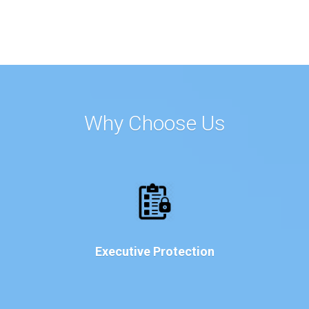
Why Choose Us
Executive Protection