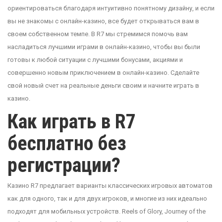
ориентироваться благодаря интуитивно понятному дизайну, и если
вы не знакомы с онлайн-казино, все будет открываться вам в
своем собственном темпе. В R7 мы стремимся помочь вам
насладиться лучшими играми в онлайн-казино, чтобы вы были
готовы к любой ситуации с лучшими бонусами, акциями и
совершенно новым приключением в онлайн-казино. Сделайте
свой новый счет на реальные деньги своим и начните играть в
казино.
Как играть в R7
бесплатно без
регистрации?
Казино R7 предлагает варианты классических игровых автоматов
как для одного, так и для двух игроков, и многие из них идеально
подходят для мобильных устройств. Reels of Glory, Journey of the