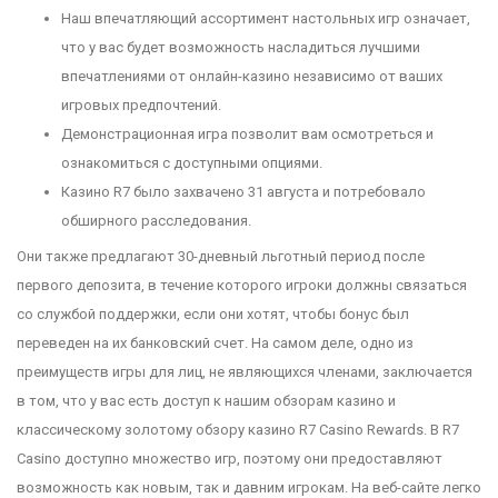
Наш впечатляющий ассортимент настольных игр означает,
что у вас будет возможность насладиться лучшими
впечатлениями от онлайн-казино независимо от ваших
игровых предпочтений.
Демонстрационная игра позволит вам осмотреться и
ознакомиться с доступными опциями.
Казино R7 было захвачено 31 августа и потребовало
обширного расследования.
Они также предлагают 30-дневный льготный период после
первого депозита, в течение которого игроки должны связаться
со службой поддержки, если они хотят, чтобы бонус был
переведен на их банковский счет. На самом деле, одно из
преимуществ игры для лиц, не являющихся членами, заключается
в том, что у вас есть доступ к нашим обзорам казино и
классическому золотому обзору казино R7 Casino Rewards. В R7
Casino доступно множество игр, поэтому они предоставляют
возможность как новым, так и давним игрокам. На веб-сайте легко