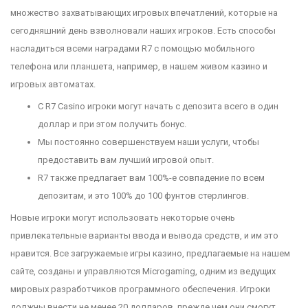
множество захватывающих игровых впечатлений, которые на
сегодняшний день взволновали наших игроков. Есть способы
насладиться всеми наградами R7 с помощью мобильного
телефона или планшета, например, в нашем живом казино и
игровых автоматах.
С R7 Casino игроки могут начать с депозита всего в один
доллар и при этом получить бонус.
Мы постоянно совершенствуем наши услуги, чтобы
предоставить вам лучший игровой опыт.
R7 также предлагает вам 100%-е совпадение по всем
депозитам, и это 100% до 100 фунтов стерлингов.
Новые игроки могут использовать некоторые очень
привлекательные варианты ввода и вывода средств, и им это
нравится. Все загружаемые игры казино, предлагаемые на нашем
сайте, созданы и управляются Microgaming, одним из ведущих
мировых разработчиков программного обеспечения. Игроки
должны внести не менее 20 долларов, прежде чем они смогут