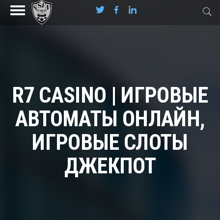
R7 CASINO | ИГРОВЫЕ
АВТОМАТЫ ОНЛАЙН,
ИГРОВЫЕ СЛОТЫ
ДЖЕКПОТ