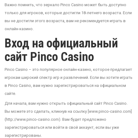
Важно помнить, что зеркало Pinco Casino может быть доступно
только для игроков, которые достигли 18-летнего возраста. Если
вы не достигли этого возраста, вам не рекомендуется играть в
онлайн-казино.
Вход на официальный
сайт Pinco Casino
Pinco Casino – это популярное онлайн-казино, которое предлагает
игрокам широкий спектр игр и развлечений. Если вы хотите играть
в Pinco Casino, вам нужно зарегистрироваться на официальном
сайте.
Для начала, вам нужно открыть официальный сайт Pinco Casino.
Вы можете это сделать, кликнув на ссылку [www.pinco-casino.com]
(http://www.pinco-casino.com). Вам будет предложено
зарегистрироваться или войти в свой аккаунт, если вы уже
зарегистрированы.