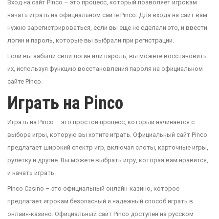
Вход на сайт Pinco – это процесс, который позволяет игрокам
начать играть на официальном сайте Pinco. Для входа на сайт вам
нужно зарегистрироваться, если вы еще не сделали это, и ввести
логин и пароль, которые вы выбрали при регистрации.
Если вы забыли свой логин или пароль, вы можете восстановить
их, используя функцию восстановления пароля на официальном
сайте Pinco.
Играть на Pinco
Играть на Pinco – это простой процесс, который начинается с
выбора игры, которую вы хотите играть. Официальный сайт Pinco
предлагает широкий спектр игр, включая слоты, карточные игры,
рулетку и другие. Вы можете выбрать игру, которая вам нравится,
и начать играть.
Pinco Casino – это официальный онлайн-казино, которое
предлагает игрокам безопасный и надежный способ играть в
онлайн-казино. Официальный сайт Pinco доступен на русском