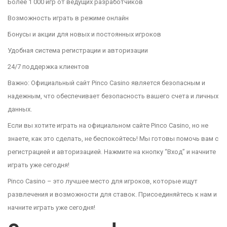
Более 1 000 игр от ведущих разработчиков
Возможность играть в режиме онлайн
Бонусы и акции для новых и постоянных игроков
Удобная система регистрации и авторизации
24/7 поддержка клиентов
Важно: Официальный сайт Pinco Casino является безопасным и
надежным, что обеспечивает безопасность вашего счета и личных
данных.
Если вы хотите играть на официальном сайте Pinco Casino, но не
знаете, как это сделать, не беспокойтесь! Мы готовы помочь вам с
регистрацией и авторизацией. Нажмите на кнопку “Вход” и начните
играть уже сегодня!
Pinco Casino – это лучшее место для игроков, которые ищут
развлечения и возможности для ставок. Присоединяйтесь к нам и
начните играть уже сегодня!