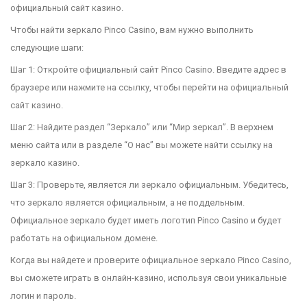
официальный сайт казино.
Чтобы найти зеркало Pinco Casino, вам нужно выполнить
следующие шаги:
Шаг 1: Откройте официальный сайт Pinco Casino. Введите адрес в
браузере или нажмите на ссылку, чтобы перейти на официальный
сайт казино.
Шаг 2: Найдите раздел “Зеркало” или “Мир зеркал”. В верхнем
меню сайта или в разделе “О нас” вы можете найти ссылку на
зеркало казино.
Шаг 3: Проверьте, является ли зеркало официальным. Убедитесь,
что зеркало является официальным, а не поддельным.
Официальное зеркало будет иметь логотип Pinco Casino и будет
работать на официальном домене.
Когда вы найдете и проверите официальное зеркало Pinco Casino,
вы сможете играть в онлайн-казино, используя свои уникальные
логин и пароль.