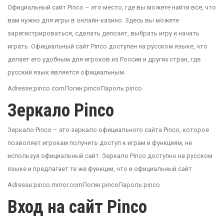
Официальный сайт Pinco – это место, где вы можете найти все, что
вам нужно для игры в онлайн-казино. Здесь вы можете
зарегистрироваться, сделать депозит, выбрать игру и начать
играть. Официальный сайт Pinco доступен на русском языке, что
делает его удобным для игроков из России и других стран, где
русский язык является официальным.
Adresse:
pinco.com
Логин:
pinco
Пароль:
pinco
Зеркало Pinco
Зеркало Pinco – это зеркало официального сайта Pinco, которое
позволяет игрокам получить доступ к играм и функциям, не
используя официальный сайт. Зеркало Pinco доступно на русском
языке и предлагает те же функции, что и официальный сайт.
Adresse:
pinco.mirror.com
Логин:
pinco
Пароль:
pinco
Вход на сайт Pinco