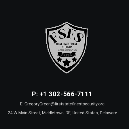
P: +1 302-566-7111
E: GregoryGreen@firststatefinestsecurity.org
24 W Main Street, Middletown, DE, United States, Delaware