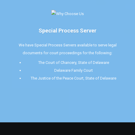
Special Process Server
We have Special Process Servers available to serve legal
documents for court proceedings for the following:
The Court of Chancery, State of Delaware
Delaware Family Court
The Justice of the Peace Court, State of Delaware