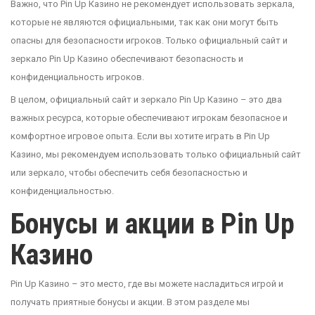
Важно, что Pin Up Казино не рекомендует использовать зеркала,
которые не являются официальными, так как они могут быть
опасны для безопасности игроков. Только официальный сайт и
зеркало Pin Up Казино обеспечивают безопасность и
конфиденциальность игроков.
В целом, официальный сайт и зеркало Pin Up Казино – это два
важных ресурса, которые обеспечивают игрокам безопасное и
комфортное игровое опыта. Если вы хотите играть в Pin Up
Казино, мы рекомендуем использовать только официальный сайт
или зеркало, чтобы обеспечить себя безопасностью и
конфиденциальностью.
Бонусы и акции в Pin Up
Казино
Pin Up Казино – это место, где вы можете насладиться игрой и
получать приятные бонусы и акции. В этом разделе мы