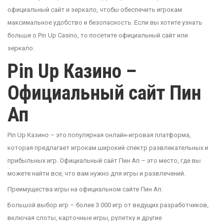
официальный сайт и зеркало, чтобы обеспечить игрокам
максимальное удобство и безопасность. Если вы хотите узнать
больше о Pin Up Casino, то посетите официальный сайт или
зеркало.
Pin Up Казино –
Официальный сайт Пин
Ап
Pin Up Казино – это популярная онлайн-игровая платформа,
которая предлагает игрокам широкий спектр развлекательных и
прибыльных игр. Официальный сайт Пин Ап – это место, где вы
можете найти все, что вам нужно для игры и развлечений.
Преимущества игры на официальном сайте Пин Ап:
Большой выбор игр – более 3 000 игр от ведущих разработчиков,
включая слоты, карточные игры, рулетку и другие