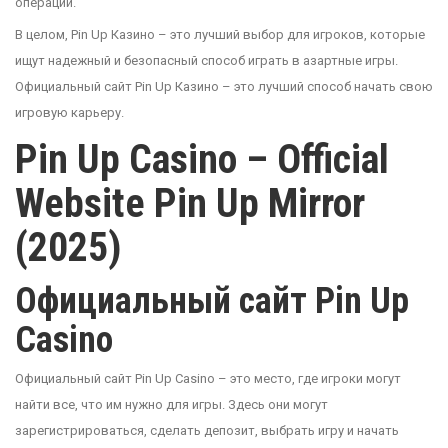
операций.
В целом, Pin Up Казино – это лучший выбор для игроков, которые
ищут надежный и безопасный способ играть в азартные игры.
Официальный сайт Pin Up Казино – это лучший способ начать свою
игровую карьеру.
Pin Up Casino – Official
Website Pin Up Mirror
(2025)
Официальный сайт Pin Up
Casino
Официальный сайт Pin Up Casino – это место, где игроки могут
найти все, что им нужно для игры. Здесь они могут
зарегистрироваться, сделать депозит, выбрать игру и начать