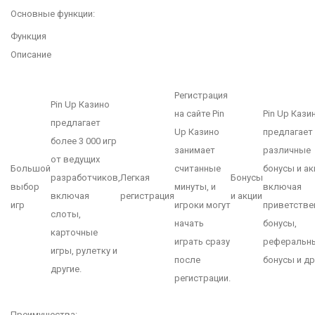
Основные функции:
Функция
Описание
Регистрация
Pin Up Казино
на сайте Pin
Pin Up Кази
предлагает
Up Казино
предлагает
более 3 000 игр
занимает
различные
от ведущих
Большой
считанные
бонусы и ак
разработчиков,
Легкая
Бонусы
выбор
минуты, и
включая
включая
регистрация
и акции
игр
игроки могут
приветстве
слоты,
начать
бонусы,
карточные
играть сразу
реферальн
игры, рулетку и
после
бонусы и др
другие.
регистрации.
Преимущества: