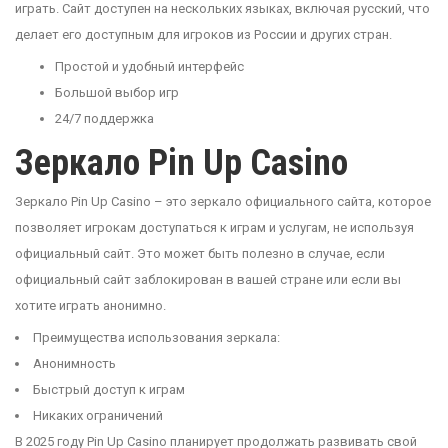
играть. Сайт доступен на нескольких языках, включая русский, что
делает его доступным для игроков из России и других стран.
Простой и удобный интерфейс
Большой выбор игр
24/7 поддержка
Зеркало Pin Up Casino
Зеркало Pin Up Casino – это зеркало официального сайта, которое
позволяет игрокам доступаться к играм и услугам, не используя
официальный сайт. Это может быть полезно в случае, если
официальный сайт заблокирован в вашей стране или если вы
хотите играть анонимно.
Преимущества использования зеркала:
Анонимность
Быстрый доступ к играм
Никаких ограничений
В 2025 году Pin Up Casino планирует продолжать развивать свой