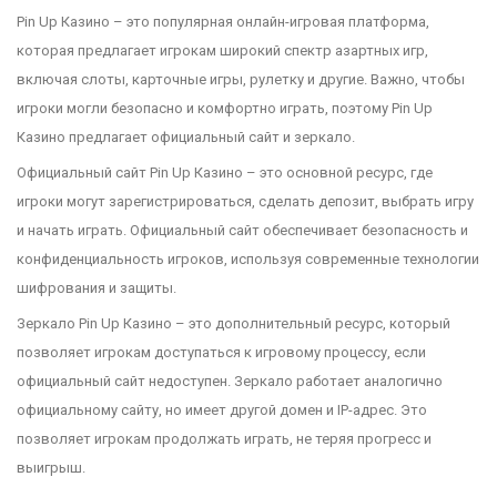
Pin Up Казино – это популярная онлайн-игровая платформа,
которая предлагает игрокам широкий спектр азартных игр,
включая слоты, карточные игры, рулетку и другие. Важно, чтобы
игроки могли безопасно и комфортно играть, поэтому Pin Up
Казино предлагает официальный сайт и зеркало.
Официальный сайт Pin Up Казино – это основной ресурс, где
игроки могут зарегистрироваться, сделать депозит, выбрать игру
и начать играть. Официальный сайт обеспечивает безопасность и
конфиденциальность игроков, используя современные технологии
шифрования и защиты.
Зеркало Pin Up Казино – это дополнительный ресурс, который
позволяет игрокам доступаться к игровому процессу, если
официальный сайт недоступен. Зеркало работает аналогично
официальному сайту, но имеет другой домен и IP-адрес. Это
позволяет игрокам продолжать играть, не теряя прогресс и
выигрыш.