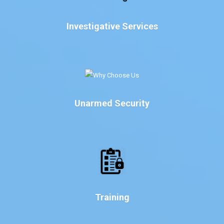
Investigative Services
Unarmed Security
Training