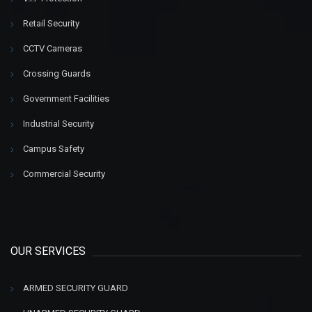
Retail Security
CCTV Cameras
Crossing Guards
Government Facilities
Industrial Security
Campus Safety
Commercial Security
OUR SERVICES
ARMED SECURITY GUARD