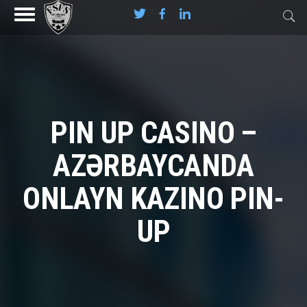
PIN UP CASINO –
AZƏRBAYCANDA
ONLAYN KAZINO PIN-
UP