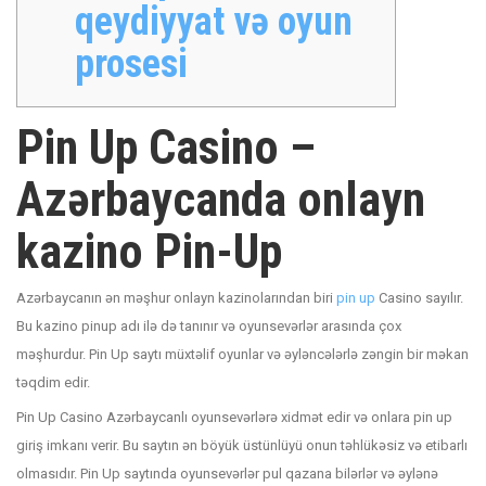
qeydiyyat və oyun
prosesi
Pin Up Casino –
Azərbaycanda onlayn
kazino Pin-Up
Azərbaycanın ən məşhur onlayn kazinolarından biri
pin up
Casino sayılır.
Bu kazino pinup adı ilə də tanınır və oyunsevərlər arasında çox
məşhurdur. Pin Up saytı müxtəlif oyunlar və əyləncələrlə zəngin bir məkan
təqdim edir.
Pin Up Casino Azərbaycanlı oyunsevərlərə xidmət edir və onlara pin up
giriş imkanı verir. Bu saytın ən böyük üstünlüyü onun təhlükəsiz və etibarlı
olmasıdır. Pin Up saytında oyunsevərlər pul qazana bilərlər və əylənə