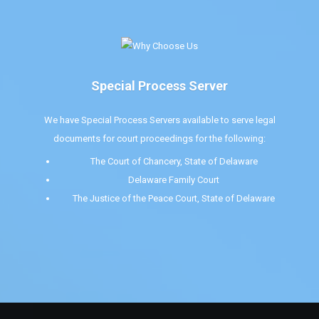
Special Process Server
We have Special Process Servers available to serve legal
documents for court proceedings for the following:
The Court of Chancery, State of Delaware
Delaware Family Court
The Justice of the Peace Court, State of Delaware