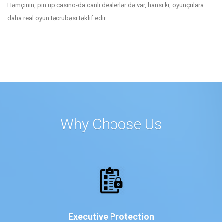
Həmçinin, pin up casino-da canlı dealerlər də var, hansı ki, oyunçulara
daha real oyun təcrübəsi təklif edir.
Why Choose Us
Executive Protection