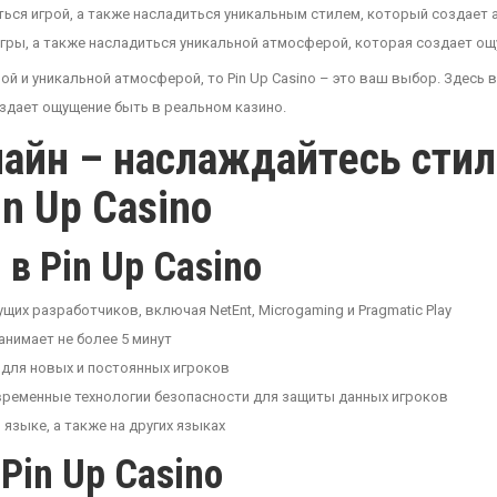
иться игрой, а также насладиться уникальным стилем, который создает 
гры, а также насладиться уникальной атмосферой, которая создает ощ
рой и уникальной атмосферой, то Pin Up Casino – это ваш выбор. Здесь
здает ощущение быть в реальном казино.
лайн – наслаждайтесь сти
in Up Casino
в Pin Up Casino
ущих разработчиков, включая NetEnt, Microgaming и Pragmatic Play
анимает не более 5 минут
и для новых и постоянных игроков
овременные технологии безопасности для защиты данных игроков
языке, а также на других языках
Pin Up Casino