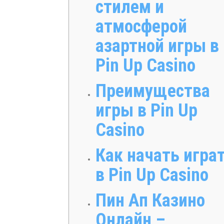
стилем и
атмосферой
азартной игры в
Pin Up Casino
Преимущества
игры в Pin Up
Casino
Как начать игра
в Pin Up Casino
Пин Ап Казино
Онлайн –