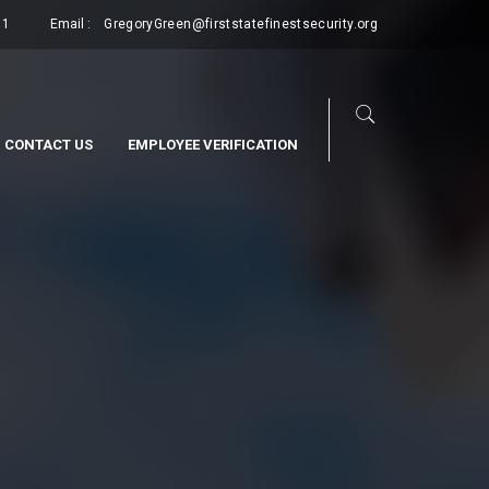
11
Email :
GregoryGreen@firststatefinestsecurity.org
CONTACT US
EMPLOYEE VERIFICATION