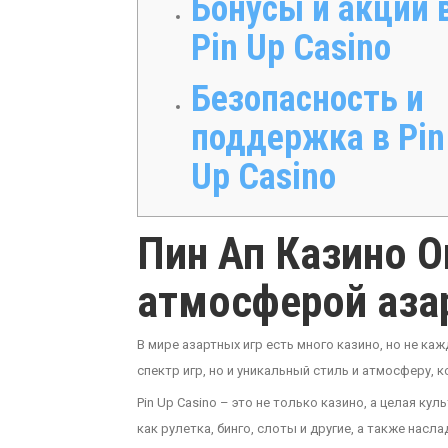
Бонусы и акции 
Pin Up Casino
Безопасность и
поддержка в Pin
Up Casino
Пин Ап Казино О
атмосферой азар
В мире азартных игр есть много казино, но не ка
спектр игр, но и уникальный стиль и атмосферу, 
Pin Up Casino – это не только казино, а целая к
как рулетка, бинго, слоты и другие, а также нас