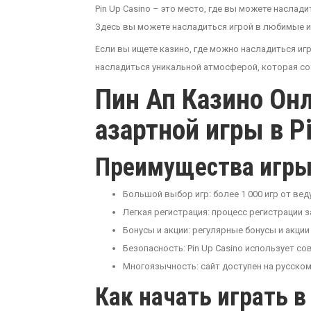
Pin Up Casino – это место, где вы можете наслад
Здесь вы можете насладиться игрой в любимые и
Если вы ищете казино, где можно насладиться иг
насладиться уникальной атмосферой, которая со
Пин Ап Казино Он
азартной игры в P
Преимущества игры 
Большой выбор игр: более 1 000 игр от вед
Легкая регистрация: процесс регистрации з
Бонусы и акции: регулярные бонусы и акци
Безопасность: Pin Up Casino использует с
Многоязычность: сайт доступен на русском 
Как начать играть в 