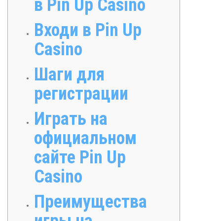
в Pin Up Casino
Входи в Pin Up
Casino
Шаги для
регистрации
Играть на
официальном
сайте Pin Up
Casino
Преимущества