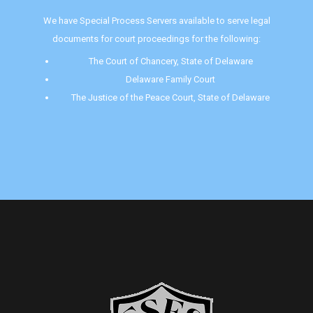
We have Special Process Servers available to serve legal
documents for court proceedings for the following:
The Court of Chancery, State of Delaware
Delaware Family Court
The Justice of the Peace Court, State of Delaware