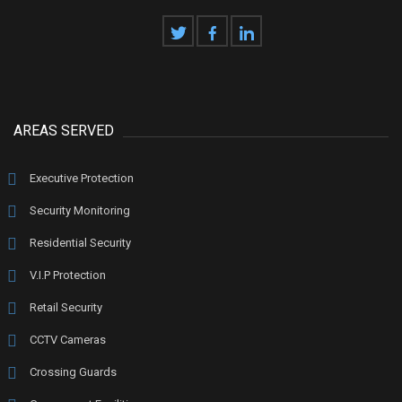
AREAS SERVED
Executive Protection
Security Monitoring
Residential Security
V.I.P Protection
Retail Security
CCTV Cameras
Crossing Guards