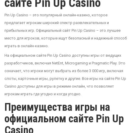
сайте Pin Up Casino
Pin Up Casino – это популярный онлайн-казино, которое
предлагает игрокам широкий спектр развлекательных и
прибыльных игр. Официальный сайт Pin Up Casino – это лучшее
место для игроков, которые ищут безопасный и надежный способ
играть в онлайн-казино.
На официальном сайте Pin Up Casino доступны игры от ведущих
разработчиков, включая NetEnt, Microgaming и Pragmatic Play. Это
означает, что игроки могут выбрать из более 3 000 игр, включая
слоты, карточные игры, рулетку и другие. Все игры на сайте Pin Up
Casino доступны для игры в режиме онлайн, что позволяет
игрокам играть где угодно и когда угодно.
Преимущества игры на
официальном сайте Pin Up
Casino