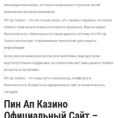
инновационные игры, которые привлекают игроков своей
уникальной игровой механикой.
Pin Up Casino – это не только игры, это также и сервисы, которые
помогут вам начать играть и получать выигрыш. Вам не нужно
беспокоиться о безопасности своих данных, потому что Pin Up
Casino использует современные технологии для защиты
информации.
Если у вас возникли вопросы или проблемы, вам доступен
круглосуточный поддержка, которая поможет вам решить любые
вопросы и проблемы.
Pin Up Casino – это ваш путь к выигрышу, комфорту и
безопасности. Войдите на официальный сайт и начните играть
сегодня!
Пин Ап Казино
Официальный Сайт –