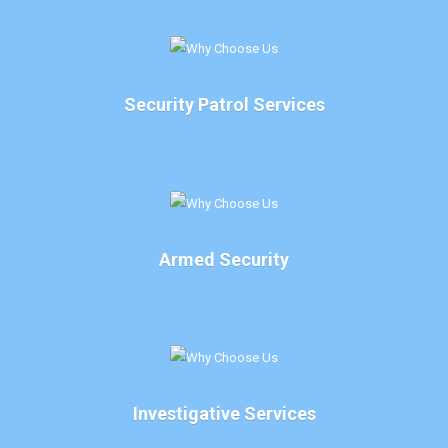
Security Patrol Services
Armed Security
Investigative Services