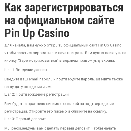
Как зарегистрироваться
на официальном сайте
Pin Up Casino
Для начала, вам нужно открыть официальный сайт Pin Up Casino,
чтобы зарегистрироваться и начать играть. Вам нужно кликнуть на
кнопку “Зарегистрироваться” в верхнем правом углу экрана.
Шаг 1: Введение данных
Введите ваш email, пароль и подтвердите пароль. Введите также
вашу дату рождения и имя.
Шаг 2: Подтверждение регистрации
Вам будет отправлено письмо с ссылкой на подтверждение
регистрации. Откройте это письмо и кликните на ссылку.
Шаг 3: Первый депозит
Мы рекомендуем вам сделать первый депозит, чтобы начать