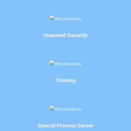
Unarmed Security
Training
Special Process Server