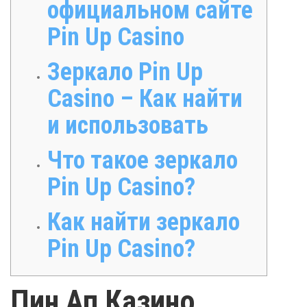
официальном сайте
Pin Up Casino
Зеркало Pin Up
Casino – Как найти
и использовать
Что такое зеркало
Pin Up Casino?
Как найти зеркало
Pin Up Casino?
Пин Ап Казино