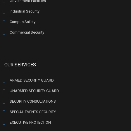
Government Facilities
Industrial Security
Campus Safety
Commercial Security
OUR SERVICES
ARMED SECURITY GUARD
UNARMED SECURITY GUARD
SECURITY CONSULTATIONS
SPECIAL EVENTS SECURITY
EXECUTIVE PROTECTION