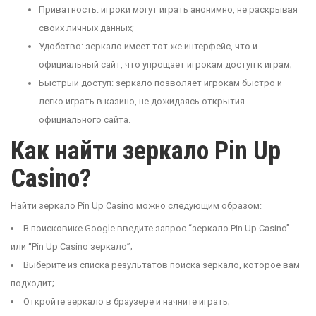
Приватность: игроки могут играть анонимно, не раскрывая
своих личных данных;
Удобство: зеркало имеет тот же интерфейс, что и
официальный сайт, что упрощает игрокам доступ к играм;
Быстрый доступ: зеркало позволяет игрокам быстро и
легко играть в казино, не дожидаясь открытия
официального сайта.
Как найти зеркало Pin Up
Casino?
Найти зеркало Pin Up Casino можно следующим образом:
В поисковике Google введите запрос “зеркало Pin Up Casino”
или “Pin Up Casino зеркало”;
Выберите из списка результатов поиска зеркало, которое вам
подходит;
Откройте зеркало в браузере и начните играть;