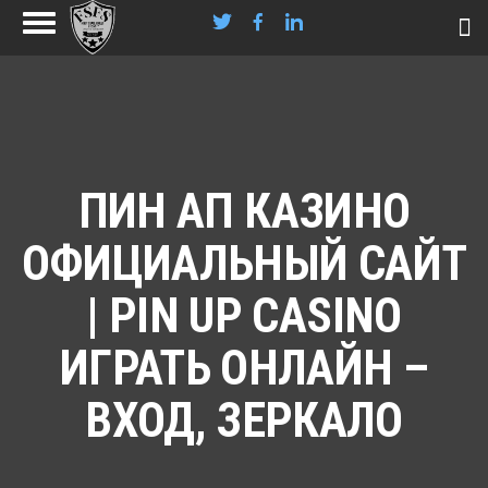
ПИН АП КАЗИНО
ОФИЦИАЛЬНЫЙ САЙТ
| PIN UP CASINO
ИГРАТЬ ОНЛАЙН –
ВХОД, ЗЕРКАЛО