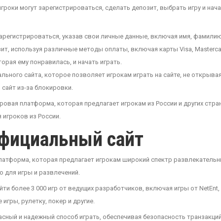
игроки могут зарегистрироваться, сделать депозит, выбрать игру и нача
 зарегистрироваться, указав свои личные данные, включая имя, фамили
, используя различные методы оплаты, включая карты Visa, Mastercard, S
орая ему понравилась, и начать играть.
ального сайта, которое позволяет игрокам играть на сайте, не открыв
сайт из-за блокировки.
игровая платформа, которая предлагает игрокам из России и других стра
 игроков из России.
Официальный сайт
латформа, которая предлагает игрокам широкий спектр развлекательны
но для игры и развлечений.
ти более 3 000 игр от ведущих разработчиков, включая игры от NetEnt, 
игры, рулетку, покер и другие.
асный и надежный способ играть, обеспечивая безопасность транзакци