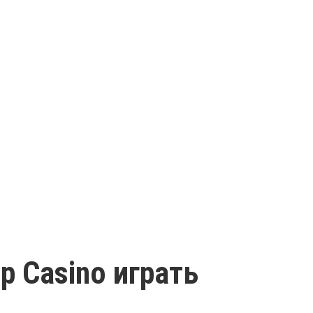
p Casino играть