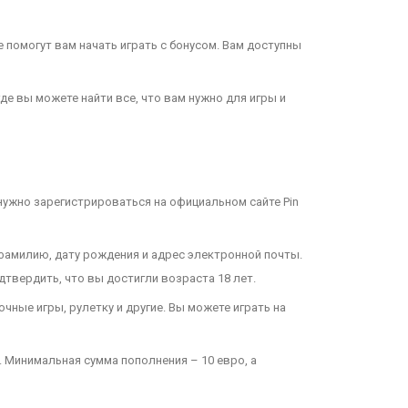
 помогут вам начать играть с бонусом. Вам доступны
где вы можете найти все, что вам нужно для игры и
нужно зарегистрироваться на официальном сайте Pin
фамилию, дату рождения и адрес электронной почты.
дтвердить, что вы достигли возраста 18 лет.
чные игры, рулетку и другие. Вы можете играть на
. Минимальная сумма пополнения – 10 евро, а