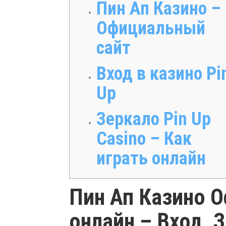
Пин Ап Казино –
Официальный
сайт
Вход в казино Pi
Up
Зеркало Pin Up
Casino – Как
играть онлайн
Пин Ап Казино О
онлайн – Вход, 