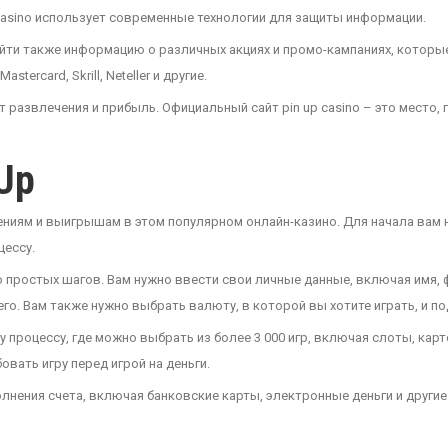
 casino использует современные технологии для защиты информации.
айти также информацию о различных акциях и промо-кампаниях, которые
ercard, Skrill, Neteller и другие.
ет развлечения и прибыль. Официальный сайт pin up casino – это место, 
 Up
чениям и выигрышам в этом популярном онлайн-казино. Для начала вам 
цессу.
 простых шагов. Вам нужно ввести свои личные данные, включая имя, 
го. Вам также нужно выбрать валюту, в которой вы хотите играть, и по
 процессу, где можно выбрать из более 3 000 игр, включая слоты, карто
овать игру перед игрой на деньги.
олнения счета, включая банковские карты, электронные деньги и другие