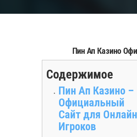
Пин Ап Казино Офи
Содержимое
Пин Ап Казино –
Официальный
Сайт для Онлайн
Игроков