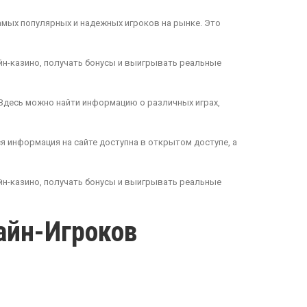
самых популярных и надежных игроков на рынке. Это
айн-казино, получать бонусы и выигрывать реальные
о. Здесь можно найти информацию о различных играх,
ся информация на сайте доступна в открытом доступе, а
айн-казино, получать бонусы и выигрывать реальные
айн-Игроков