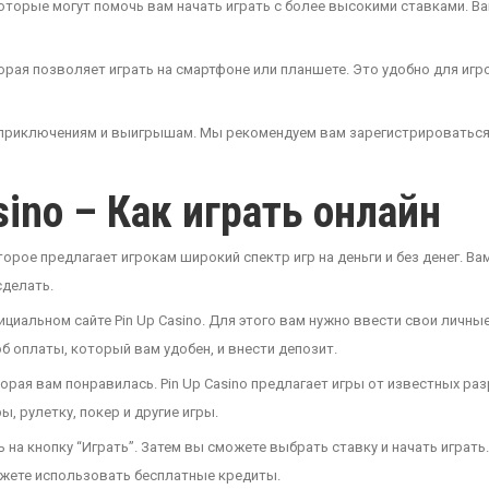
оторые могут помочь вам начать играть с более высокими ставками. Ва
оторая позволяет играть на смартфоне или планшете. Это удобно для иг
 к приключениям и выигрышам. Мы рекомендуем вам зарегистрироваться
sino – Как играть онлайн
торое предлагает игрокам широкий спектр игр на деньги и без денег. Ва
сделать.
циальном сайте Pin Up Casino. Для этого вам нужно ввести свои личн
б оплаты, который вам удобен, и внести депозит.
рая вам понравилась. Pin Up Casino предлагает игры от известных разра
, рулетку, покер и другие игры.
 на кнопку “Играть”. Затем вы сможете выбрать ставку и начать играть.
можете использовать бесплатные кредиты.