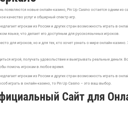
нь появляются новые онлайн-казино, Pin Up Casino остается одним из 
кое качество услуг и обширный спектр игр.
предлагает игрокам из России и других стран возможность играть в онл
сском языке, что делает его доступным для русскоязычных игроков.
место для игроков, но и для тех, кто хочет узнать о мире онлайн-казин
ладиться игрой, получать удовольствие и выигрывать реальные деньги. В
обы помочь игрокам в любое время.
предлагает игрокам из России и других стран возможность играть в онл
соб играть в онлайн-казино, то Pin Up Casino – это ваш выбор.
Официальный Сайт для Онл