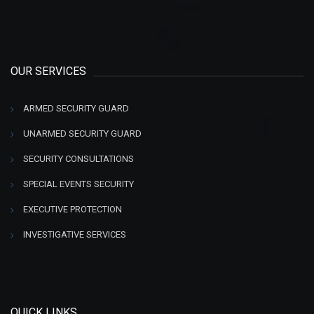
OUR SERVICES
ARMED SECURITY GUARD
UNARMED SECURITY GUARD
SECURITY CONSULTATIONS
SPECIAL EVENTS SECURITY
EXECUTIVE PROTECTION
INVESTIGATIVE SERVICES
QUICK LINKS