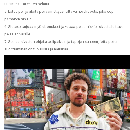
uusimmat tai eniten pelatut.
5. Lataa peli ja aloita peliäännettyäsi siltä vaihtoehdosta, joka sopii
parhaiten sinulle.
6. Slotexo tarjoaa myös bonukset ja vapaa-pelaamiskierrokset aloittavan
pelaajan varalle.
7. Seuraa sivuston ohjeita pelipaikoin ja tapojen suhteen, jotta pelien
suorittaminen on turvallista ja hauskaa.