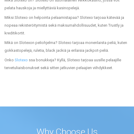
Mikä Slotexo on? Slotexo on suomalainen verkkokasino, jossa voit
pelata hauskoja ja miellyttäviä kasinopelejä.
Miksi Slotexo on helpointa pelaamistapaa? Slotexo tarjoaa kätevää ja
nopeaa rekisteröitymistä sekä maksumahdollisuudet, kuten Trustly ja
kreditikortit.
Mikä on Slotexon peliohjelma? Slotexo tarjoaa monenlaista peliä, kuten
gokkastopelejä, ruletia, black jackiä ja erilaisia jackpot-peliä.
Onko
Slotexo
ssa bonukkeja? Kyllä, Slotexo tarjoaa uusille pelaajille
tervetuliaisbonukset sekä sitten jatkuvien pelaajien viihdykkeet.
Why Choose Us