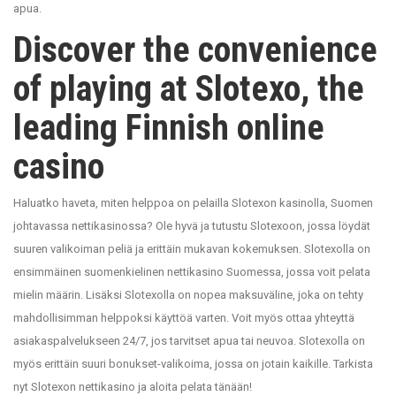
apua.
Discover the convenience
of playing at Slotexo, the
leading Finnish online
casino
Haluatko haveta, miten helppoa on pelailla Slotexon kasinolla, Suomen
johtavassa nettikasinossa? Ole hyvä ja tutustu Slotexoon, jossa löydät
suuren valikoiman peliä ja erittäin mukavan kokemuksen. Slotexolla on
ensimmäinen suomenkielinen nettikasino Suomessa, jossa voit pelata
mielin määrin. Lisäksi Slotexolla on nopea maksuväline, joka on tehty
mahdollisimman helppoksi käyttöä varten. Voit myös ottaa yhteyttä
asiakaspalvelukseen 24/7, jos tarvitset apua tai neuvoa. Slotexolla on
myös erittäin suuri bonukset-valikoima, jossa on jotain kaikille. Tarkista
nyt Slotexon nettikasino ja aloita pelata tänään!