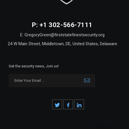
P: +1 302-566-7111
E: GregoryGreen@firststatefinestsecurity.org
24 W Main Street, Middletown, DE, United States, Delaware
Get the security news, Join us!