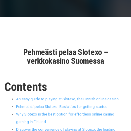
Pehmeästi pelaa Slotexo –
verkkokasino Suomessa
Contents
An easy guide to playing at Slotexo, the Finnish online casino
Pehmeästi pelaa Slotexo: Basic tips for getting started
Why Slotexo is the best option for effortless online casino
gaming in Finland
Discover the convenience of playing at Slotexo, the leading