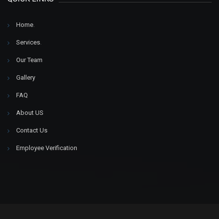
Home
.
Services
.
Our Team
Gallery
FAQ
About US
Contact Us
Employee Verification