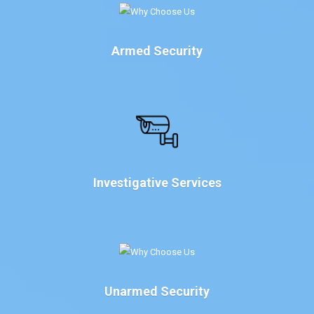
Armed Security
Investigative Services
Unarmed Security