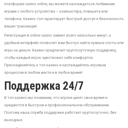
платформе casino online, вы можете наслаждаться любимыми
играми с любого устройства – компьютера, планшета или
телефона. Казино топ гарантирует быстрый доступ и безопасность
ваших транзакций.
Регистрация в online casino займет всего несколько минут, а
удобный интерфейс позволит вам быстро найти нужные слоты или
игры на деньги. Казино предлагает круглосуточную поддержку,
чтобы каждый игрок чувствовал себя комфортно.
Присоединяйтесь к топ казино и наслаждайтесь игровым
процессом в любом месте и в любое время!
Поддержка 24/7
В топ казино мы понимаем, что игроки ценят свое время и
нуждаются в быстром и профессиональном обслуживании.
Поэтому наша служба поддержки работает круглосуточно, без
выходных.