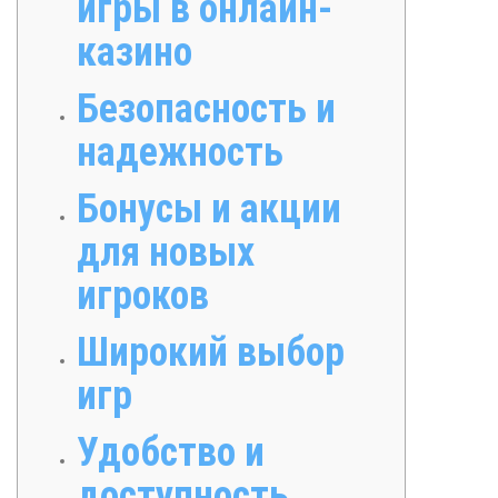
игры в онлайн-
казино
Безопасность и
надежность
Бонусы и акции
для новых
игроков
Широкий выбор
игр
Удобство и
доступность