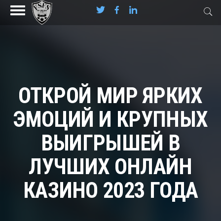
ОТКРОЙ МИР ЯРКИХ
ЭМОЦИЙ И КРУПНЫХ
ВЫИГРЫШЕЙ В
ЛУЧШИХ ОНЛАЙН
КАЗИНО 2023 ГОДА