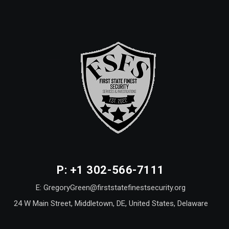
P: +1 302-566-7111
E: GregoryGreen@firststatefinestsecurity.org
24 W Main Street, Middletown, DE, United States, Delaware