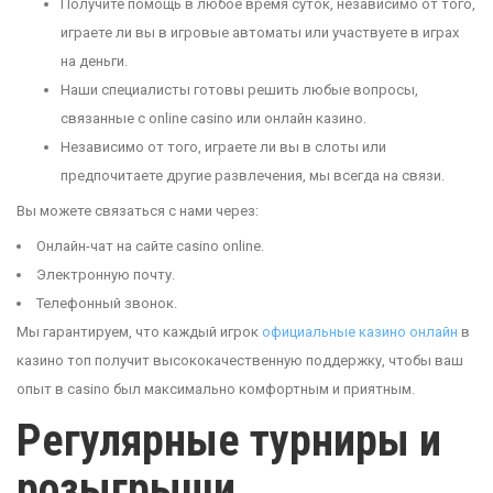
Получите помощь в любое время суток, независимо от того,
играете ли вы в игровые автоматы или участвуете в играх
на деньги.
Наши специалисты готовы решить любые вопросы,
связанные с online casino или онлайн казино.
Независимо от того, играете ли вы в слоты или
предпочитаете другие развлечения, мы всегда на связи.
Вы можете связаться с нами через:
Онлайн-чат на сайте casino online.
Электронную почту.
Телефонный звонок.
Мы гарантируем, что каждый игрок
официальные казино онлайн
в
казино топ получит высококачественную поддержку, чтобы ваш
опыт в casino был максимально комфортным и приятным.
Регулярные турниры и
розыгрыши