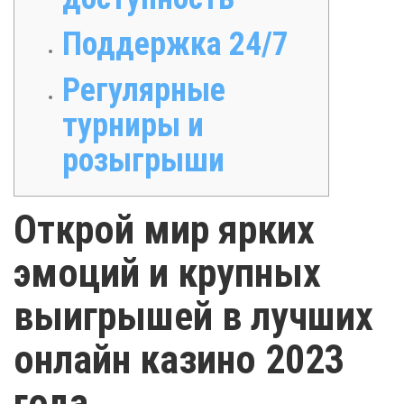
Поддержка 24/7
Регулярные
турниры и
розыгрыши
Открой мир ярких
эмоций и крупных
выигрышей в лучших
онлайн казино 2023
года