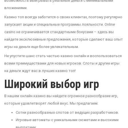
возможность выигрывать реальные деньги с минимальными
вложениями.
Казино топ всегда заботится о своих клиентах, поэтому регулярно
запускает акции и специальные программы лояльности. Online
casino не ограничивается стандартными бонусами – здесь вы
найдете эксклюзивные предложения, которые сделают ваш опыт
игры на деньги еще более увлекательным.
Не упустите шанс стать частью казино онлайн и воспользоваться
всеми преимуществами для новых игроков. Слоты и другие игры
на деньги ждут вас в лучших казино топ!
Широкий выбор игр
В нашем онлайн казино вы найдете огромное разнообразие игр,
которые удовлетворят любой вкус. Мы предлагаем:
Сотни разнообразных слотов от ведущих разработчиков.
Игровые автоматы с уникальными сюжетами и высокими
выплатами.