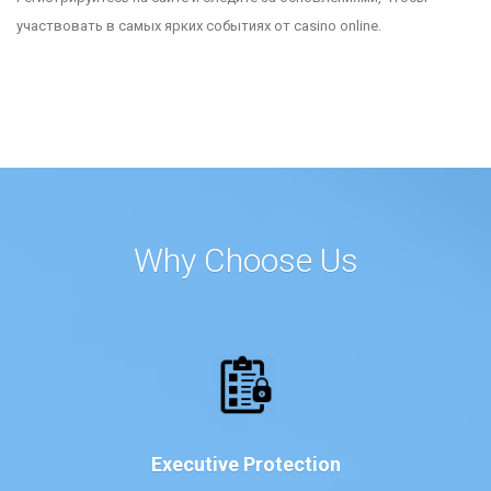
участвовать в самых ярких событиях от casino online.
Why Choose Us
Executive Protection