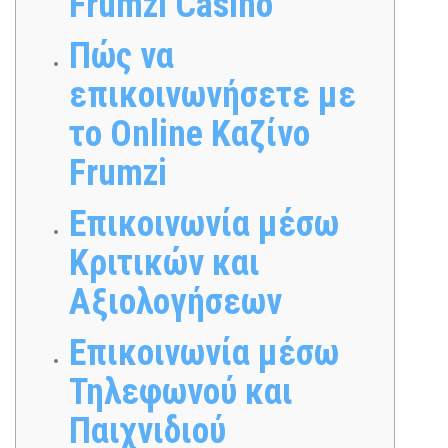
Frumzi Casino
Πώς να
επικοινωνήσετε με
το Online Καζίνο
Frumzi
Επικοινωνία μέσω
Κριτικών και
Αξιολογήσεων
Επικοινωνία μέσω
Τηλεφωνού και
Παιχνιδιού