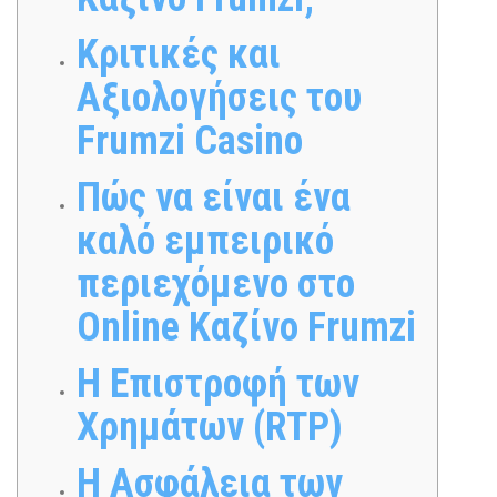
Κριτικές και
Αξιολογήσεις του
Frumzi Casino
Πώς να είναι ένα
καλό εμπειρικό
περιεχόμενο στο
Online Καζίνο Frumzi
Η Επιστροφή των
Χρημάτων (RTP)
Η Ασφάλεια των