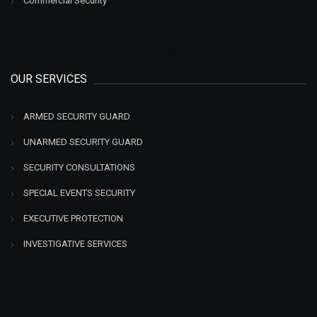
Commercial Security
OUR SERVICES
ARMED SECURITY GUARD
UNARMED SECURITY GUARD
SECURITY CONSULTATIONS
SPECIAL EVENTS SECURITY
EXECUTIVE PROTECTION
INVESTIGATIVE SERVICES