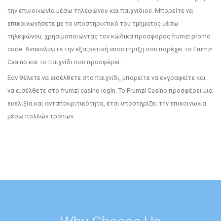
την επικοινωνία μέσω τηλεφώνου και παιχνιδιού. Μπορείτε να
επικοινωνήσετε με το υποστηρικτικό του τμήματος μέσω
τηλεφώνου, χρησιμοποιώντας τον κώδικα προσφοράς frumzi promo
code. Ανακαλύψτε την εξαιρετική υποστήριξη που παρέχει το Frumzi
Casino και το παιχνίδι που προσφέρει.
Εάν θέλετε να εισέλθετε στο παιχνίδι, μπορείτε να εγγραφείτε και
να εισέλθετε στο frumzi casino login. Το Frumzi Casino προσφέρει μια
ευελιξία και ανταποκριτικότητα, έτσι υποστηρίζει την επικοινωνία
μέσω πολλών τρόπων.