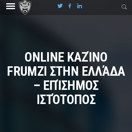
ONLINE ΚΑΖΊΝΟ
FRUMZI ΣΤΗΝ ΕΛΛΆΔΑ
– ΕΠΊΣΗΜΟΣ
ΙΣΤΌΤΟΠΟΣ