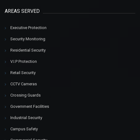
AREAS SERVED
Executive Protection
Security Monitoring
Residential Security
V.I.P Protection
Retail Security
CCTV Cameras
Crossing Guards
Government Facilities
Industrial Security
Campus Safety