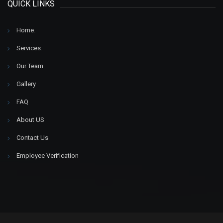
QUICK LINKS
Home
.
Services
.
Our Team
Gallery
FAQ
About US
Contact Us
Employee Verification