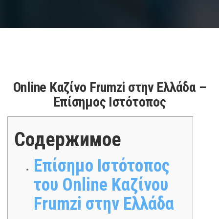
Online Καζίνο Frumzi στην Ελλάδα –
Επίσημος Ιστότοπος
Содержимое
Επίσημο Ιστότοπος
του Online Καζίνου
Frumzi στην Ελλάδα