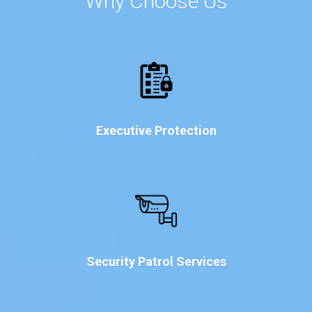
Why Choose Us
Executive Protection
Security Patrol Services