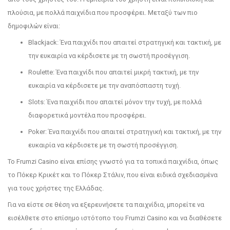
πλούσια, με πολλά παιχνίδια που προσφέρει. Μεταξύ των πιο
δημοφιλών είναι:
Blackjack: Ένα παιχνίδι που απαιτεί στρατηγική και τακτική, με
την ευκαιρία να κέρδισετε με τη σωστή προσέγγιση.
Roulette: Ένα παιχνίδι που απαιτεί μικρή τακτική, με την
ευκαιρία να κέρδισετε με την αναπόσπαστη τυχή.
Slots: Ένα παιχνίδι που απαιτεί μόνον την τυχή, με πολλά
διαφορετικά μοντέλα που προσφέρει.
Poker: Ένα παιχνίδι που απαιτεί στρατηγική και τακτική, με την
ευκαιρία να κέρδισετε με τη σωστή προσέγγιση.
Το Frumzi Casino είναι επίσης γνωστό για τα τοπικά παιχνίδια, όπως
το Πόκερ Κρικέτ και το Πόκερ Στάλιν, που είναι ειδικά σχεδιασμένα
για τους χρήστες της Ελλάδας.
Για να είστε σε θέση να εξερευνήσετε τα παιχνίδια, μπορείτε να
εισέλθετε στο επίσημο ιστότοπο του Frumzi Casino και να διαθέσετε