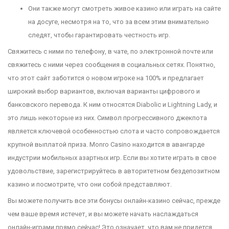
Они также могут смотреть живое казино или играть на сайте
на досуге, несмотря на то, что за всем этим внимательно
следят, чтобы гарантировать честность игр.
Свяжитесь с ними по телефону, в чате, по электронной почте или
свяжитесь с ними через сообщения в социальных сетях. Понятно,
что этот сайт заботится о новом игроке на 100% и предлагает
широкий выбор вариантов, включая варианты цифрового и
банковского перевода. К ним относятся Diabolic и Lightning Lady, и
это лишь некоторые из них. Символ прогрессивного джекпота
является ключевой особенностью слота и часто сопровождается
крупной выплатой приза. Monro Casino находится в авангарде
индустрии мобильных азартных игр. Если вы хотите играть в свое
удовольствие, зарегистрируйтесь в авторитетном бездепозитном
казино и посмотрите, что они собой представляют.
Вы можете получить все эти бонусы онлайн-казино сейчас, прежде
чем ваше время истечет, и вы можете начать наслаждаться
онлайн-играми прямо сейчас! Это означает, что вам не придется