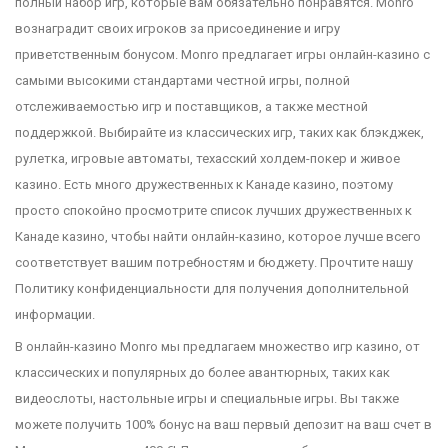
полный набор игр, которые вам обязательно понравятся. Monro
вознаградит своих игроков за присоединение и игру
приветственным бонусом. Monro предлагает игры онлайн-казино с
самыми высокими стандартами честной игры, полной
отслеживаемостью игр и поставщиков, а также местной
поддержкой. Выбирайте из классических игр, таких как блэкджек,
рулетка, игровые автоматы, техасский холдем-покер и живое
казино. Есть много дружественных к Канаде казино, поэтому
просто спокойно просмотрите список лучших дружественных к
Канаде казино, чтобы найти онлайн-казино, которое лучше всего
соответствует вашим потребностям и бюджету. Прочтите нашу
Политику конфиденциальности для получения дополнительной
информации.
В онлайн-казино Monro мы предлагаем множество игр казино, от
классических и популярных до более авантюрных, таких как
видеослоты, настольные игры и специальные игры. Вы также
можете получить 100% бонус на ваш первый депозит на ваш счет в