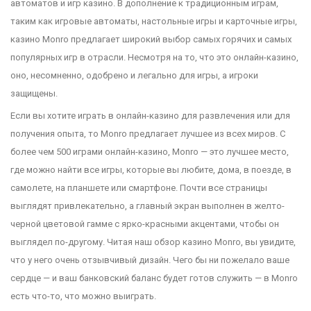
автоматов и игр казино. В дополнение к традиционным играм,
таким как игровые автоматы, настольные игры и карточные игры,
казино Monro предлагает широкий выбор самых горячих и самых
популярных игр в отрасли. Несмотря на то, что это онлайн-казино,
оно, несомненно, одобрено и легально для игры, а игроки
защищены.
Если вы хотите играть в онлайн-казино для развлечения или для
получения опыта, то Monro предлагает лучшее из всех миров. С
более чем 500 играми онлайн-казино, Monro — это лучшее место,
где можно найти все игры, которые вы любите, дома, в поезде, в
самолете, на планшете или смартфоне. Почти все страницы
выглядят привлекательно, а главный экран выполнен в желто-
черной цветовой гамме с ярко-красными акцентами, чтобы он
выглядел по-другому. Читая наш обзор казино Monro, вы увидите,
что у него очень отзывчивый дизайн. Чего бы ни пожелало ваше
сердце — и ваш банковский баланс будет готов служить — в Monro
есть что-то, что можно выиграть.