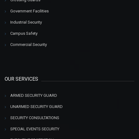
Government Facilities
Industrial Security
Campus Safety
Commercial Security
OUR SERVICES
ARMED SECURITY GUARD
UNARMED SECURITY GUARD
SECURITY CONSULTATIONS
SPECIAL EVENTS SECURITY