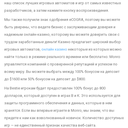
наш список лучших игровых автоматов и игр от самых известных
разработчиков, а затем нажмите кнопку воспроизведения.
Мы также получили знак одобрения eCOGRA, поэтому вы можете
быть уверены, что ведете бизнес с заслуживающим доверия и
надежным онлайн-казино, которому вы можете доверить свои с
трудом заработанные деньги! Казино предлагает широкий выбор
игровых автоматов,
онлайн казино
некоторые из которых можно
найти только в режиме реального времени или бесплатно. Monro
управляется компанией с проверенной репутацией и успехом по
всему миру. Вы можете выбрать между 100% бонусом на депозит
до $1600 или 50% бонусом на депозит до $800.
На Bestie игрокам будет предоставлен 100% бонус до 800
долларов, который доступен в играх B и K. Это используется для
защиты программного обеспечения и данных, которые в нем
хранятся. Если вы впервые играете в Monro, мы знаем, что вы
придете к нам как взволнованный новичок. Количество доступных
игр — не единственный признак качества веб-сайта.