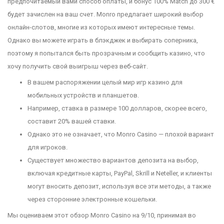
предпочитаемый вами способ оплаты, и бонус 100% Match до 300 €
будет зачислен на ваш счет. Monro предлагает широкий выбор
онлайн-слотов, многие из которых имеют интересные темы.
Однако вы можете играть в блэкджек и выбирать соперника,
поэтому я попытался быть прозрачным и сообщить казино, что
хочу получить свой выигрыш через веб-сайт.
В вашем распоряжении целый мир игр казино для
мобильных устройств и планшетов.
Например, ставка в размере 100 долларов, скорее всего,
составит 20% вашей ставки.
Однако это не означает, что Monro Casino — плохой вариант
для игроков.
Существует множество вариантов депозита на выбор,
включая кредитные карты, PayPal, Skrill и Neteller, и клиенты
могут вносить депозит, используя все эти методы, а также
через сторонние электронные кошельки.
Мы оцениваем этот обзор Monro Casino на 9/10, принимая во