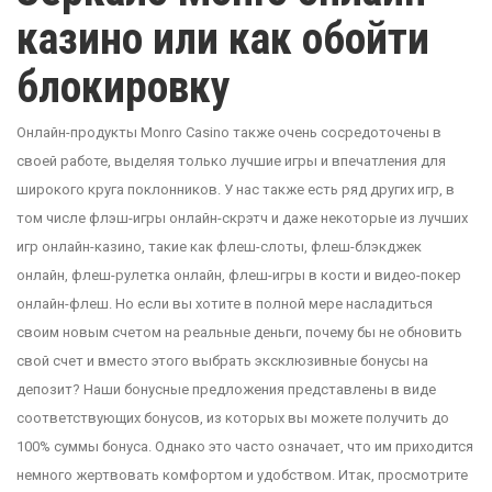
казино или как обойти
блокировку
Онлайн-продукты Monro Casino также очень сосредоточены в
своей работе, выделяя только лучшие игры и впечатления для
широкого круга поклонников. У нас также есть ряд других игр, в
том числе флэш-игры онлайн-скрэтч и даже некоторые из лучших
игр онлайн-казино, такие как флеш-слоты, флеш-блэкджек
онлайн, флеш-рулетка онлайн, флеш-игры в кости и видео-покер
онлайн-флеш. Но если вы хотите в полной мере насладиться
своим новым счетом на реальные деньги, почему бы не обновить
свой счет и вместо этого выбрать эксклюзивные бонусы на
депозит? Наши бонусные предложения представлены в виде
соответствующих бонусов, из которых вы можете получить до
100% суммы бонуса. Однако это часто означает, что им приходится
немного жертвовать комфортом и удобством. Итак, просмотрите