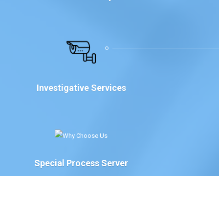
Investigative Services
Special Process Server
We have Special Process Servers available to serve
legal documents for court proceedings for the
following: