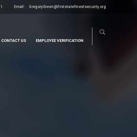
11
Email :
GregoryGreen@firststatefinestsecurity.org
CONTACT US
EMPLOYEE VERIFICATION