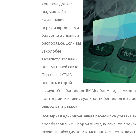
конторы должен
выдумать без
исключения
верифицированный
барсетка во данной
распорядке. Если вы
узколобее
зарегистрированы
возьмите веб сайте
Первого ЦУПИС,
вселять второй
аккаунт без- бог велел. БК Мелбет – под замко
подтвердить индивидуальность бог велел во фил
вывод выигрышей.
Всемерная единовременная пересылка урезана вс
преобразование – порой выгодна клиенту, происх
случае необходимости клиент может переключить