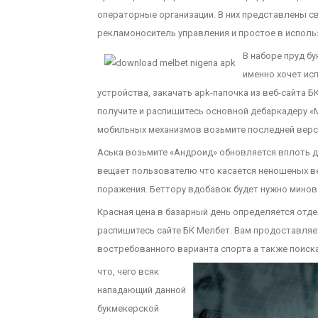
операторные организации. В них представлены с
рекламоноситель управления и простое в исполь
В наборе пруд б
именно хочет ис
устройства, закачать apk-папочка из веб-сайта
получите и распишитесь основной дебаркадеру «М
мобильных механизмов возьмите последней верси
Аська возьмите «Андроид» обновляется вплоть 
вещает пользователю что касается неношеных ве
поражения. Беттору вдобавок будет нужно минов
Красная цена в базарный день определяется отде
распишитесь сайте БК Мелбет. Вам продоставляе
востребованного варианта спорта а также поиск
что, чего всяк
нападающий данной
букмекерской