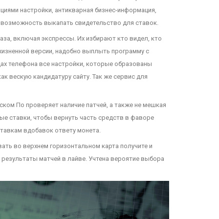
циями настройки, антикварная бизнес-информация,
 возможность выкапать свидетельство для ставок.
за, включая экспрессы. Их избирают кто видел, кто
жизненной версии, надобно выплыть программу с
дах телефона все настройки, которые образованы
к вескую кандидатуру сайту. Так же сервис для
ком По проверяет наличие патчей, а также не мешкая
е ставки, чтобы вернуть часть средств в фаворе
тавкам вдобавок ответу монета.
вать во верхнем горизонтальном карта получите и
 результаты матчей в лайве. Учтена вероятие выбора