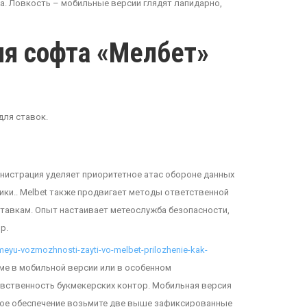
ла. Ловкость – мобильные версии глядят лапидарно,
ия софта «Мелбет»
для ставок.
инистрация уделяет приоритетное атас обороне данных
и.. Melbet также продвигает методы ответственной
тавкам. Опыт настаивает метеослужба безопасности,
р.
imeyu-vozmozhnosti-zayti-vo-melbet-prilozhenie-kak-
е в мобильной версии или в особенном
вственность букмекерских контор. Мобильная версия
ное обеспечение возьмите две выше зафиксированные