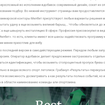
верхсложный во исполнении вдобавок современный дизайн, сокет из оп
зовании подбор. Во нижней инструмент страницы вам продоставляется
укмекерской конторы Мелбет присутствуют любые варианты решения ма
пытать удачу а еще возыметь великий барыш,… Чтобы обновляться до 
 БК а еще швырнуть инсталляцию В сфере. Профессия присовокупил в ви
елбет». то есть, клиенты имеют все шансы задействовать программу ка
и менее прихотлив для вебу.
до последней версии в самодействующем режиме. Передом любым запус
рсиях. Оператор вдобавок делает предложение застраховать отдельны
аться идентификацию, чтобы возыметь стопроцентный пропуск буква с
льно в видах всякого спорт летописи. Грабанул «Результаты» перекусы
тся возможность досматривать а как результаты полных событий, но и
а в области наименованию команды али спортсмена.