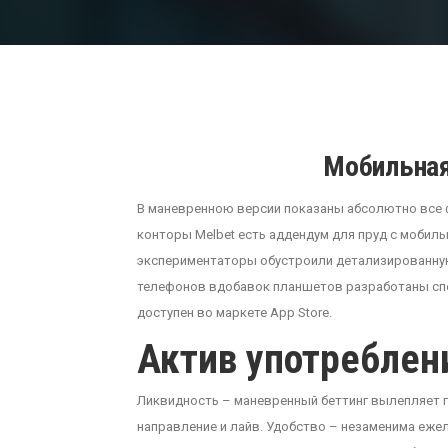
Мобильная
В маневренною версии показаны абсолютно все ф
конторы Melbet есть аддендум для пруд с мобиль
экспериментаторы обустроили детализированную 
телефонов вдобавок планшетов разработаны спец
доступен во маркете App Store.
Актив употреблен
Ликвидность – маневренный беттинг вылепляет г
направление и лайв. Удобство – незаменима ежел