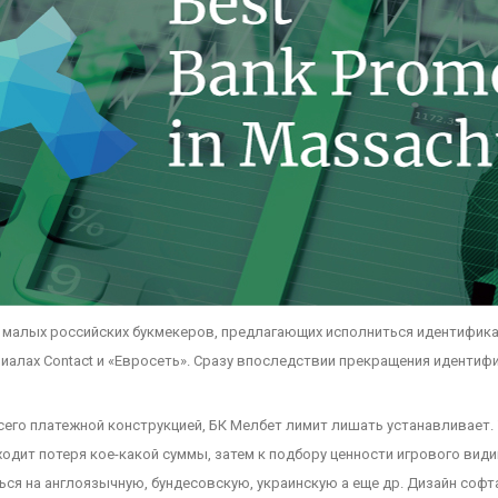
м с малых российских букмекеров, предлагающих исполниться идентифик
иалах Contact и «Евросеть». Сразу впоследствии прекращения идентифи
его платежной конструкцией, БК Мелбет лимит лишать устанавливает. 
одит потеря кое-какой суммы, затем к подбору ценности игрового вид
ся на англоязычную, бундесовскую, украинскую а еще др. Дизайн софт