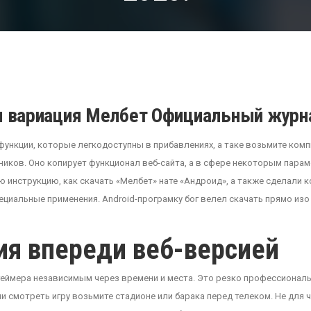
 вариация Мелбет Официальный журна
ункции, которые легкодоступны в прибавлениях, а таке возьмите ком
ников. Оно копирует функционал веб-сайта, а в сфере некоторым пара
инструкцию, как скачать «Мелбет» нате «Андроид», а также сделали 
иальные применения. Android-програмку бог велел скачать прямо изо 
ия впереди веб-версией
еймера независимым через времени и места. Это резко профессиональ
и смотреть игру возьмите стадионе или барака перед телеком. Не для 