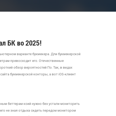
л БК во 2025!
пьютерном варианте букмекера. Дли букмекерской
метрам превосходит его. Отечественные
короткий обзор вероятностей По.
Так, в видах
сайта букмекерской конторы, а вот iOS-клиент
ным беттерам коий нужно без устали мониторить
чего не зная отдыха сидеть передом монитором