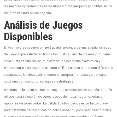
las mejores opciones de casino ruleta y otros juegos disponibles en los
mejores casinos online españa.
Análisis de Juegos
Disponibles
En los mejores casinos online España, encontrarás una amplia variedad
de juegos que satisfacen todos los gustos. Uno de los más populares
es la ruleta casino online, que ofrece una experiencia auténtica y
emocionante. Los mejores casinos en línea suelen contar con diferentes
variantes de la ruleta casino, como la europea, francesa y americana,
cada una con sus propias reglas y estrategias.
Además de la ruleta casino, los mejores casinos online españa también
ofrecen una selección de otros juegos de mesa, tragamonedas y
opciones de video póker. La calidad de los juegos es un factor clave
para determinar el mejor casino online español, y los best casino online
suelen contar con gráficos de alta calidad y una jugabilidad fluida.