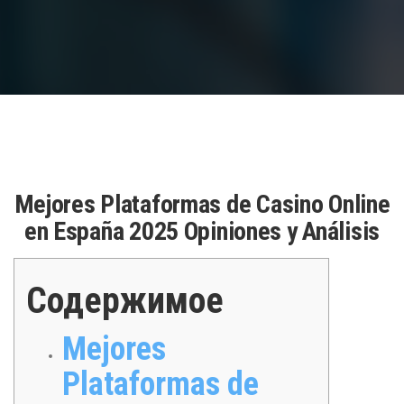
Mejores Plataformas de Casino Online
en España 2025 Opiniones y Análisis
Содержимое
Mejores
Plataformas de