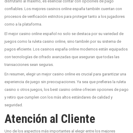
disfrutarlo al máximo, es esencial contar con opciones de pago
confiables. Los mejores casinos online españa también cuentan con
procesos de verificación estrictos para proteger tanto a los jugadores
como a la plataforma.
El mejor casino online español no solo se destaca por su variedad de
juegos como la ruleta casino online, sino también por su sistema de
pagos eficiente. Los casinos españa online modernos están equipados
con tecnologías de cifrado avanzadas que aseguran que todas las
transacciones sean seguras.
En resumen, elegir un mejor casino online es crucial para garantizar una
experiencia de juego sin preocupaciones. Ya sea que prefieras la ruleta
casino o otros juegos, los best casino online ofrecen opciones de pago
y retiro que cumplen con los más altos estándares de calidad y
seguridad.
Atención al Cliente
Uno de los aspectos más importantes al elegir entre los mejores