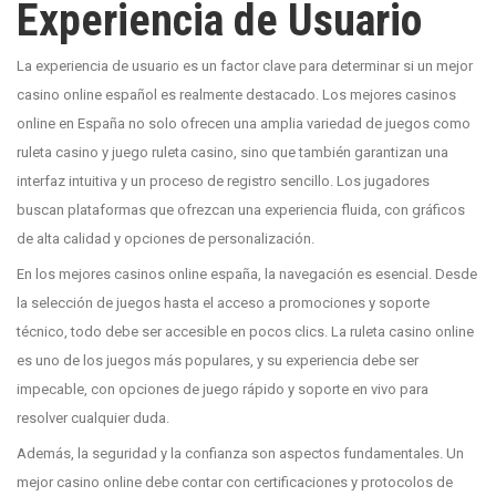
Experiencia de Usuario
La experiencia de usuario es un factor clave para determinar si un mejor
casino online español es realmente destacado. Los mejores casinos
online en España no solo ofrecen una amplia variedad de juegos como
ruleta casino y juego ruleta casino, sino que también garantizan una
interfaz intuitiva y un proceso de registro sencillo. Los jugadores
buscan plataformas que ofrezcan una experiencia fluida, con gráficos
de alta calidad y opciones de personalización.
En los mejores casinos online españa, la navegación es esencial. Desde
la selección de juegos hasta el acceso a promociones y soporte
técnico, todo debe ser accesible en pocos clics. La ruleta casino online
es uno de los juegos más populares, y su experiencia debe ser
impecable, con opciones de juego rápido y soporte en vivo para
resolver cualquier duda.
Además, la seguridad y la confianza son aspectos fundamentales. Un
mejor casino online debe contar con certificaciones y protocolos de