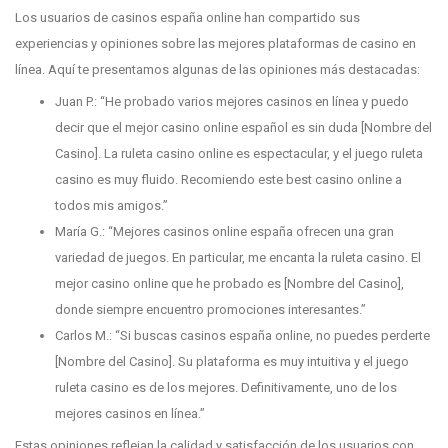
Los usuarios de casinos españa online han compartido sus
experiencias y opiniones sobre las mejores plataformas de casino en
línea. Aquí te presentamos algunas de las opiniones más destacadas:
Juan P.: “He probado varios mejores casinos en línea y puedo
decir que el mejor casino online español es sin duda [Nombre del
Casino]. La ruleta casino online es espectacular, y el juego ruleta
casino es muy fluido. Recomiendo este best casino online a
todos mis amigos.”
María G.: “Mejores casinos online españa ofrecen una gran
variedad de juegos. En particular, me encanta la ruleta casino. El
mejor casino online que he probado es [Nombre del Casino],
donde siempre encuentro promociones interesantes.”
Carlos M.: “Si buscas casinos españa online, no puedes perderte
[Nombre del Casino]. Su plataforma es muy intuitiva y el juego
ruleta casino es de los mejores. Definitivamente, uno de los
mejores casinos en línea.”
Estas opiniones reflejan la calidad y satisfacción de los usuarios con