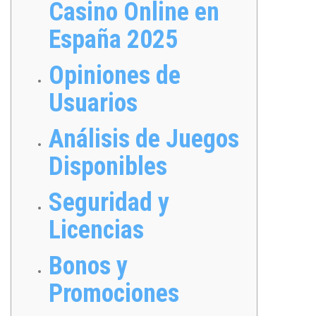
Casino Online en
España 2025
Opiniones de
Usuarios
Análisis de Juegos
Disponibles
Seguridad y
Licencias
Bonos y
Promociones