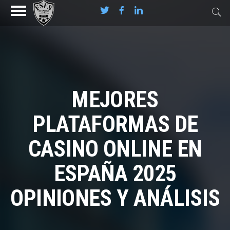
MEJORES
PLATAFORMAS DE
CASINO ONLINE EN
ESPAÑA 2025
OPINIONES Y ANÁLISIS