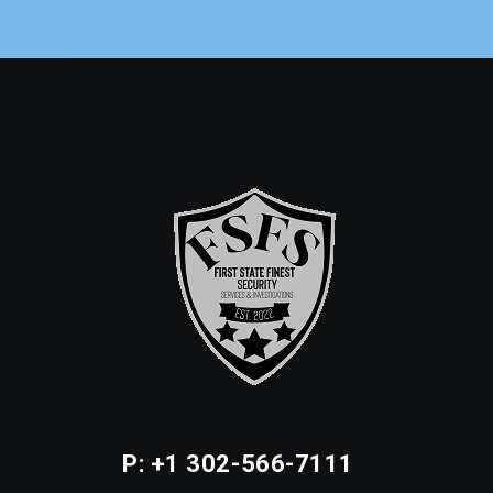
P: +1 302-566-7111