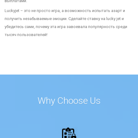
выплатами.
Luckyjet – это не просто игра, а возможность испытать азарт и
получить незабываемые эмоции. Сделайте ставку на lucky jet и
убедитесь сами, почему эта игра завоевала популярность среди
тысяч пользователей!
Why Choose Us