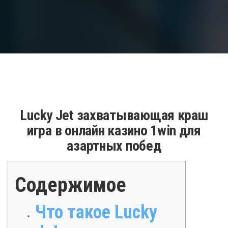
Lucky Jet захватывающая краш
игра в онлайн казино 1win для
азартных побед
Содержимое
Что такое Lucky