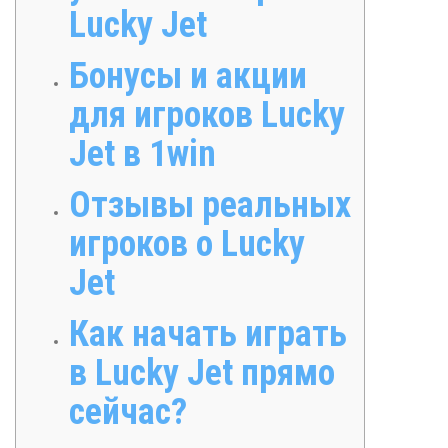
Lucky Jet
Бонусы и акции
для игроков Lucky
Jet в 1win
Отзывы реальных
игроков о Lucky
Jet
Как начать играть
в Lucky Jet прямо
сейчас?