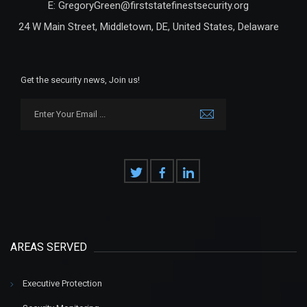
E: GregoryGreen@firststatefinestsecurity.org
24 W Main Street, Middletown, DE, United States, Delaware
Get the security news, Join us!
AREAS SERVED
Executive Protection