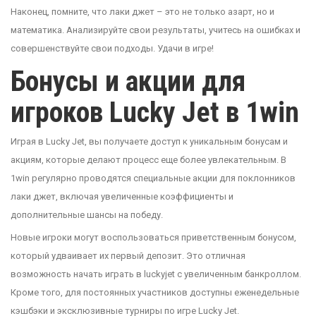
Наконец, помните, что лаки джет – это не только азарт, но и
математика. Анализируйте свои результаты, учитесь на ошибках и
совершенствуйте свои подходы. Удачи в игре!
Бонусы и акции для
игроков Lucky Jet в 1win
Играя в Lucky Jet, вы получаете доступ к уникальным бонусам и
акциям, которые делают процесс еще более увлекательным. В
1win регулярно проводятся специальные акции для поклонников
лаки джет, включая увеличенные коэффициенты и
дополнительные шансы на победу.
Новые игроки могут воспользоваться приветственным бонусом,
который удваивает их первый депозит. Это отличная
возможность начать играть в luckyjet с увеличенным банкроллом.
Кроме того, для постоянных участников доступны еженедельные
кэшбэки и эксклюзивные турниры по игре Lucky Jet.