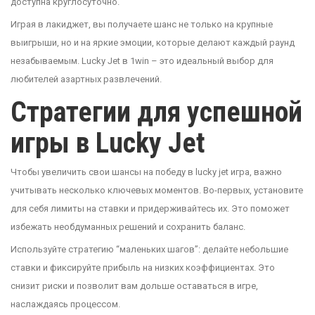
доступна круглосуточно.
Играя в лакиджет, вы получаете шанс не только на крупные
выигрыши, но и на яркие эмоции, которые делают каждый раунд
незабываемым. Lucky Jet в 1win – это идеальный выбор для
любителей азартных развлечений.
Стратегии для успешной
игры в Lucky Jet
Чтобы увеличить свои шансы на победу в lucky jet игра, важно
учитывать несколько ключевых моментов. Во-первых, установите
для себя лимиты на ставки и придерживайтесь их. Это поможет
избежать необдуманных решений и сохранить баланс.
Используйте стратегию “маленьких шагов”: делайте небольшие
ставки и фиксируйте прибыль на низких коэффициентах. Это
снизит риски и позволит вам дольше оставаться в игре,
наслаждаясь процессом.