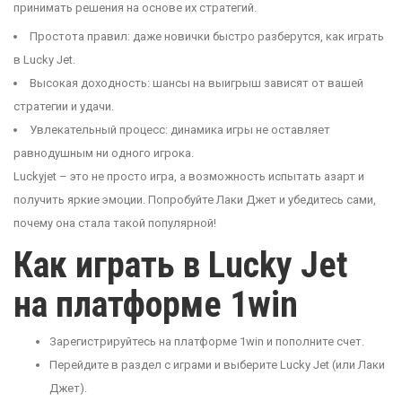
принимать решения на основе их стратегий.
Простота правил: даже новички быстро разберутся, как играть
в Lucky Jet.
Высокая доходность: шансы на выигрыш зависят от вашей
стратегии и удачи.
Увлекательный процесс: динамика игры не оставляет
равнодушным ни одного игрока.
Luckyjet – это не просто игра, а возможность испытать азарт и
получить яркие эмоции. Попробуйте Лаки Джет и убедитесь сами,
почему она стала такой популярной!
Как играть в Lucky Jet
на платформе 1win
Зарегистрируйтесь на платформе 1win и пополните счет.
Перейдите в раздел с играми и выберите Lucky Jet (или Лаки
Джет).