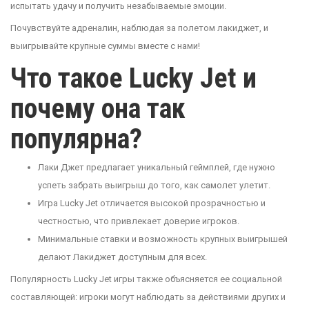
испытать удачу и получить незабываемые эмоции.
Почувствуйте адреналин, наблюдая за полетом лакиджет, и
выигрывайте крупные суммы вместе с нами!
Что такое Lucky Jet и
почему она так
популярна?
Лаки Джет предлагает уникальный геймплей, где нужно
успеть забрать выигрыш до того, как самолет улетит.
Игра Lucky Jet отличается высокой прозрачностью и
честностью, что привлекает доверие игроков.
Минимальные ставки и возможность крупных выигрышей
делают Лакиджет доступным для всех.
Популярность Lucky Jet игры также объясняется ее социальной
составляющей: игроки могут наблюдать за действиями других и