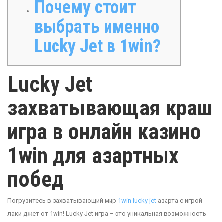
Почему стоит
выбрать именно
Lucky Jet в 1win?
Lucky Jet
захватывающая краш
игра в онлайн казино
1win для азартных
побед
Погрузитесь в захватывающий мир
1win lucky jet
азарта с игрой
лаки джет от 1win! Lucky Jet игра – это уникальная возможность