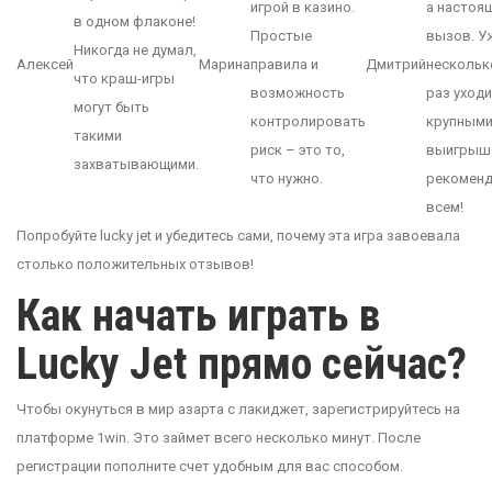
игрой в казино.
а настоя
в одном флаконе!
Простые
вызов. У
Никогда не думал,
Алексей
Марина
правила и
Дмитрий
нескольк
что краш-игры
возможность
раз уходи
могут быть
контролировать
крупным
такими
риск – это то,
выигрыш
захватывающими.
что нужно.
рекомен
всем!
Попробуйте lucky jet и убедитесь сами, почему эта игра завоевала
столько положительных отзывов!
Как начать играть в
Lucky Jet прямо сейчас?
Чтобы окунуться в мир азарта с лакиджет, зарегистрируйтесь на
платформе 1win. Это займет всего несколько минут. После
регистрации пополните счет удобным для вас способом.