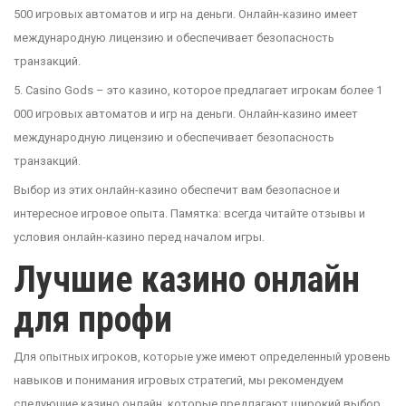
500 игровых автоматов и игр на деньги. Онлайн-казино имеет
международную лицензию и обеспечивает безопасность
транзакций.
5. Casino Gods – это казино, которое предлагает игрокам более 1
000 игровых автоматов и игр на деньги. Онлайн-казино имеет
международную лицензию и обеспечивает безопасность
транзакций.
Выбор из этих онлайн-казино обеспечит вам безопасное и
интересное игровое опыта. Памятка: всегда читайте отзывы и
условия онлайн-казино перед началом игры.
Лучшие казино онлайн
для профи
Для опытных игроков, которые уже имеют определенный уровень
навыков и понимания игровых стратегий, мы рекомендуем
следующие казино онлайн, которые предлагают широкий выбор