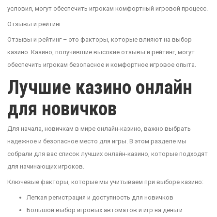
условия, могут обеспечить игрокам комфортный игровой процесс.
Отзывы и рейтинг
Отзывы и рейтинг – это факторы, которые влияют на выбор
казино. Казино, получившие высокие отзывы и рейтинг, могут
обеспечить игрокам безопасное и комфортное игровое опыта.
Лучшие казино онлайн
для новичков
Для начала, новичкам в мире онлайн-казино, важно выбрать
надежное и безопасное место для игры. В этом разделе мы
собрали для вас список лучших онлайн-казино, которые подходят
для начинающих игроков.
Ключевые факторы, которые мы учитываем при выборе казино:
Легкая регистрация и доступность для новичков
Большой выбор игровых автоматов и игр на деньги