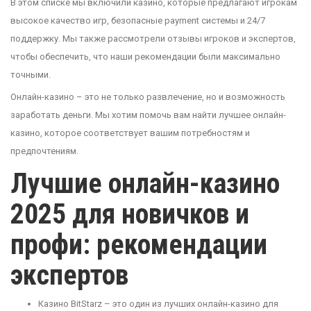
В этом списке мы включили казино, которые предлагают игрокам
высокое качество игр, безопасные payment системы и 24/7
поддержку. Мы также рассмотрели отзывы игроков и экспертов,
чтобы обеспечить, что наши рекомендации были максимально
точными.
Онлайн-казино – это не только развлечение, но и возможность
заработать деньги. Мы хотим помочь вам найти лучшее онлайн-
казино, которое соответствует вашим потребностям и
предпочтениям.
Лучшие онлайн-казино
2025 для новичков и
профи: рекомендации
экспертов
Казино BitStarz – это один из лучших онлайн-казино для