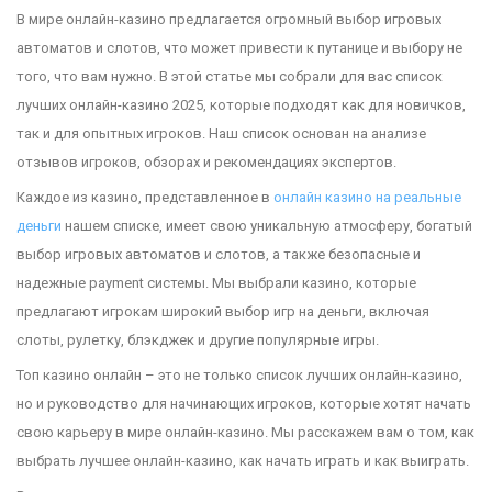
В мире онлайн-казино предлагается огромный выбор игровых
автоматов и слотов, что может привести к путанице и выбору не
того, что вам нужно. В этой статье мы собрали для вас список
лучших онлайн-казино 2025, которые подходят как для новичков,
так и для опытных игроков. Наш список основан на анализе
отзывов игроков, обзорах и рекомендациях экспертов.
Каждое из казино, представленное в
онлайн казино на реальные
деньги
нашем списке, имеет свою уникальную атмосферу, богатый
выбор игровых автоматов и слотов, а также безопасные и
надежные payment системы. Мы выбрали казино, которые
предлагают игрокам широкий выбор игр на деньги, включая
слоты, рулетку, блэкджек и другие популярные игры.
Топ казино онлайн – это не только список лучших онлайн-казино,
но и руководство для начинающих игроков, которые хотят начать
свою карьеру в мире онлайн-казино. Мы расскажем вам о том, как
выбрать лучшее онлайн-казино, как начать играть и как выиграть.