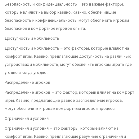
Безопасность и конфиденциальность – это важные факторы,
которые влияют на выбор казино. Казино, обеспечившие
безопасность и конфиденциальность, могут обеспечить игрокам
безопасное и комфортное игровое опыта.
Доступность и мобильность
Доступность и мобильность – это факторы, которые влияют на
комфорт игры. Казино, предлагающие доступность на различных
устройствах и мобильность, могут обеспечить игрокам играть где
угодно и когда угодно.
Распределение игроков
Распределение игроков – это фактор, который влияет на комфорт
игры. Казино, предлагающие равное распределение игроков,
могут обеспечить игрокам комфортный игровой процесс.
Ограничения и условия
Ограничения и условия – это факторы, которые влияют на
комфорт игры. Казино, предлагающие разумные ограничения и