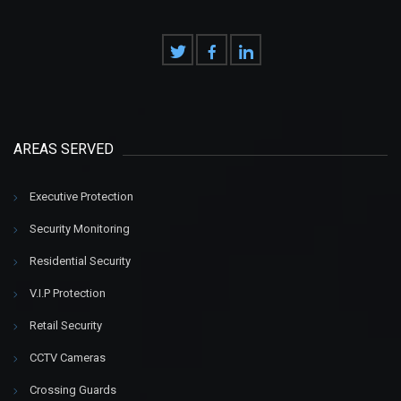
AREAS SERVED
Executive Protection
Security Monitoring
Residential Security
V.I.P Protection
Retail Security
CCTV Cameras
Crossing Guards