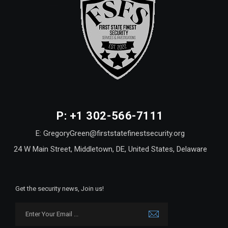
P: +1 302-566-7111
E: GregoryGreen@firststatefinestsecurity.org
24 W Main Street, Middletown, DE, United States, Delaware
Get the security news, Join us!