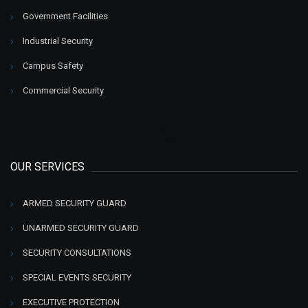
Government Facilities
Industrial Security
Campus Safety
Commercial Security
OUR SERVICES
ARMED SECURITY GUARD
UNARMED SECURITY GUARD
SECURITY CONSULTATIONS
SPECIAL EVENTS SECURITY
EXECUTIVE PROTECTION