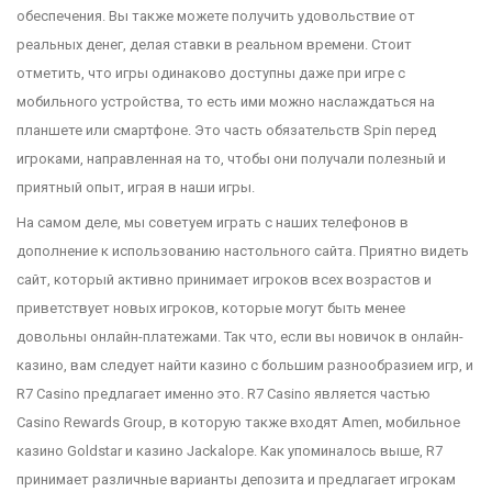
обеспечения. Вы также можете получить удовольствие от
реальных денег, делая ставки в реальном времени. Стоит
отметить, что игры одинаково доступны даже при игре с
мобильного устройства, то есть ими можно наслаждаться на
планшете или смартфоне. Это часть обязательств Spin перед
игроками, направленная на то, чтобы они получали полезный и
приятный опыт, играя в наши игры.
На самом деле, мы советуем играть с наших телефонов в
дополнение к использованию настольного сайта. Приятно видеть
сайт, который активно принимает игроков всех возрастов и
приветствует новых игроков, которые могут быть менее
довольны онлайн-платежами. Так что, если вы новичок в онлайн-
казино, вам следует найти казино с большим разнообразием игр, и
R7 Casino предлагает именно это. R7 Casino является частью
Casino Rewards Group, в которую также входят Amen, мобильное
казино Goldstar и казино Jackalope. Как упоминалось выше, R7
принимает различные варианты депозита и предлагает игрокам