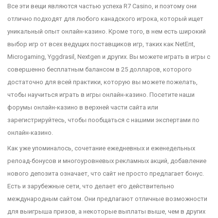
Все эти вещи являются частью успеха R7 Casino, и поэтому они
отлично подходят для любого канадского игрока, который ищет
уникальный опыт онлайн-казино. Кроме того, в нем есть широкий
выбор игр от всех ведущих поставщиков игр, таких как NetEnt,
Microgaming, Yggdrasil, Nextgen и других. Вы можете играть в игры с
совершенно бесплатным балансом в 25 долларов, которого
достаточно для всей практики, которую вы можете пожелать,
чтобы научиться играть в игры онлайн-казино. Посетите наши
форумы онлайн-казино в верхней части сайта или
зарегистрируйтесь, чтобы пообщаться с нашими экспертами по
онлайн-казино.
Как уже упоминалось, сочетание ежедневных и еженедельных
релоад-бонусов и многоуровневых рекламных акций, добавление
нового депозита означает, что сайт не просто предлагает бонус.
Есть и зарубежные сети, что делает его действительно
международным сайтом. Они предлагают отличные возможности
для выигрыша призов, а некоторые выплаты выше, чем в других