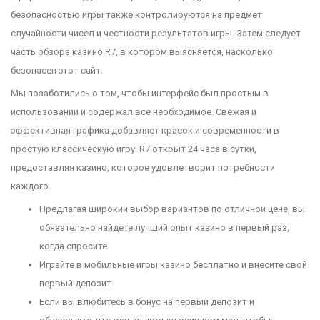
безопасностью игры также контролируются на предмет
случайности чисел и честности результатов игры. Затем следует
часть обзора казино R7, в котором выясняется, насколько
безопасен этот сайт.
Мы позаботились о том, чтобы интерфейс был простым в
использовании и содержал все необходимое. Свежая и
эффективная графика добавляет красок и современности в
простую классическую игру. R7 открыт 24 часа в сутки,
предоставляя казино, которое удовлетворит потребности
каждого.
Предлагая широкий выбор вариантов по отличной цене, вы
обязательно найдете лучший опыт казино в первый раз,
когда спросите.
Играйте в мобильные игры казино бесплатно и внесите свой
первый депозит.
Если вы влюбитесь в бонус на первый депозит и