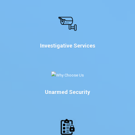
Investigative Services
Unarmed Security