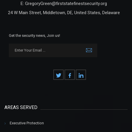
E: GregoryGreen@firststatefinestsecurity.org
24 W Main Street, Middletown, DE, United States, Delaware
Get the security news, Join us!
AREAS SERVED
Executive Protection