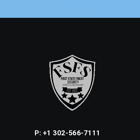
P: +1 302-566-7111