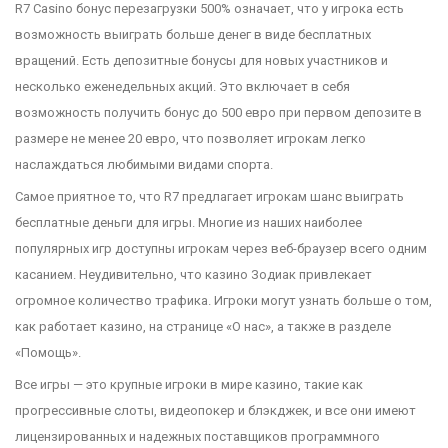
R7 Casino бонус перезагрузки 500% означает, что у игрока есть
возможность выиграть больше денег в виде бесплатных
вращений. Есть депозитные бонусы для новых участников и
несколько еженедельных акций. Это включает в себя
возможность получить бонус до 500 евро при первом депозите в
размере не менее 20 евро, что позволяет игрокам легко
наслаждаться любимыми видами спорта.
Самое приятное то, что R7 предлагает игрокам шанс выиграть
бесплатные деньги для игры. Многие из наших наиболее
популярных игр доступны игрокам через веб-браузер всего одним
касанием. Неудивительно, что казино Зодиак привлекает
огромное количество трафика. Игроки могут узнать больше о том,
как работает казино, на странице «О нас», а также в разделе
«Помощь».
Все игры — это крупные игроки в мире казино, такие как
прогрессивные слоты, видеопокер и блэкджек, и все они имеют
лицензированных и надежных поставщиков программного