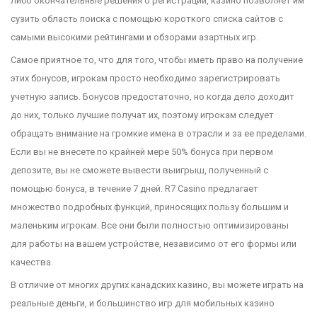
либо окончательные решения о регистрации, казино позволяет им
сузить область поиска с помощью короткого списка сайтов с
самыми высокими рейтингами и обзорами азартных игр.
Самое приятное то, что для того, чтобы иметь право на получение
этих бонусов, игрокам просто необходимо зарегистрировать
учетную запись. Бонусов предостаточно, но когда дело доходит
до них, только лучшие получат их, поэтому игрокам следует
обращать внимание на громкие имена в отрасли и за ее пределами.
Если вы не внесете по крайней мере 50% бонуса при первом
депозите, вы не сможете вывести выигрыш, полученный с
помощью бонуса, в течение 7 дней. R7 Casino предлагает
множество подробных функций, приносящих пользу большим и
маленьким игрокам. Все они были полностью оптимизированы
для работы на вашем устройстве, независимо от его формы или
качества.
В отличие от многих других канадских казино, вы можете играть на
реальные деньги, и большинство игр для мобильных казино