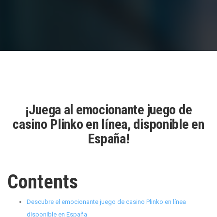
¡Juega al emocionante juego de
casino Plinko en línea, disponible en
España!
Contents
Descubre el emocionante juego de casino Plinko en línea
disponible en España