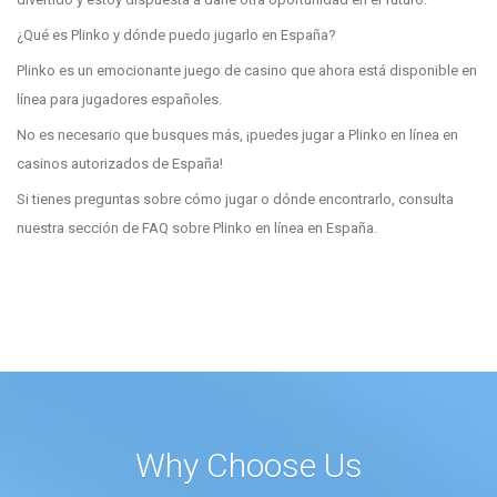
¿Qué es Plinko y dónde puedo jugarlo en España?
Plinko es un emocionante juego de casino que ahora está disponible en
línea para jugadores españoles.
No es necesario que busques más, ¡puedes jugar a Plinko en línea en
casinos autorizados de España!
Si tienes preguntas sobre cómo jugar o dónde encontrarlo, consulta
nuestra sección de FAQ sobre Plinko en línea en España.
Why Choose Us