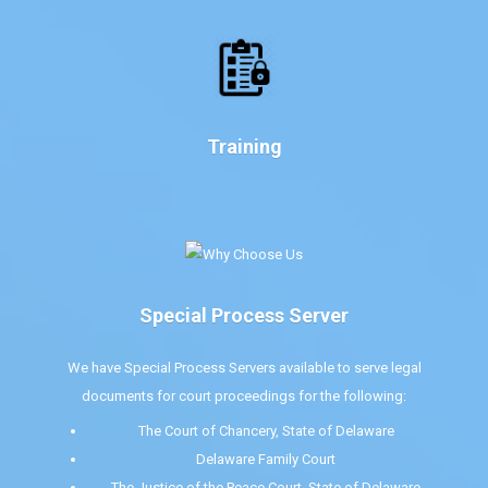
Training
Special Process Server
We have Special Process Servers available to serve legal
documents for court proceedings for the following:
The Court of Chancery, State of Delaware
Delaware Family Court
The Justice of the Peace Court, State of Delaware