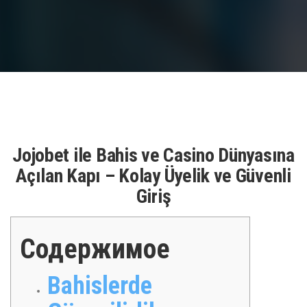
Jojobet ile Bahis ve Casino Dünyasına
Açılan Kapı – Kolay Üyelik ve Güvenli
Giriş
Содержимое
Bahislerde