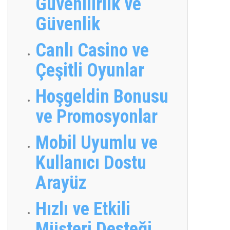
Güvenilirlik ve
Güvenlik
Canlı Casino ve
Çeşitli Oyunlar
Hoşgeldin Bonusu
ve Promosyonlar
Mobil Uyumlu ve
Kullanıcı Dostu
Arayüz
Hızlı ve Etkili
Müşteri Desteği