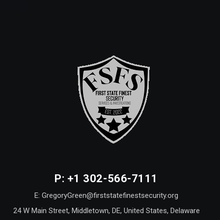
P: +1 302-566-7111
E: GregoryGreen@firststatefinestsecurity.org
24 W Main Street, Middletown, DE, United States, Delaware