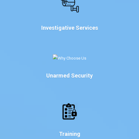
Investigative Services
Unarmed Security
Training