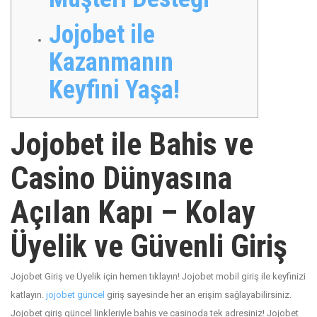
Jojobet ile
Kazanmanın
Keyfini Yaşa!
Jojobet ile Bahis ve
Casino Dünyasına
Açılan Kapı – Kolay
Üyelik ve Güvenli Giriş
Jojobet Giriş ve Üyelik için hemen tıklayın! Jojobet mobil giriş ile keyfinizi
katlayın.
jojobet güncel
giriş sayesinde her an erişim sağlayabilirsiniz.
Jojobet giriş güncel linkleriyle bahis ve casinoda tek adresiniz! Jojobet