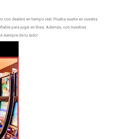
o con dealers en tiempo real. Prueba suerte en nuestra
fiable para jugar en línea. Además, con nuestras
é siempre de tu lado!