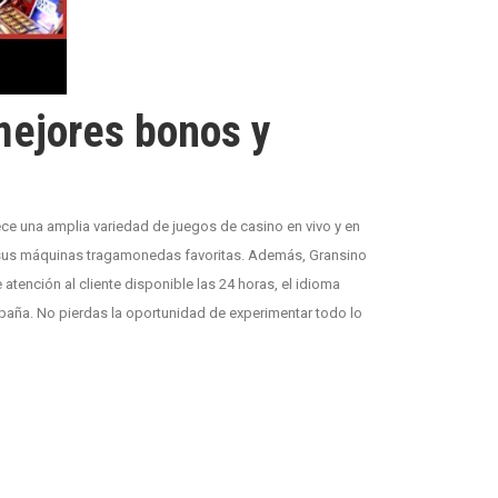
 mejores bonos y
ce una amplia variedad de juegos de casino en vivo y en
n sus máquinas tragamonedas favoritas. Además, Gransino
tención al cliente disponible las 24 horas, el idioma
paña. No pierdas la oportunidad de experimentar todo lo