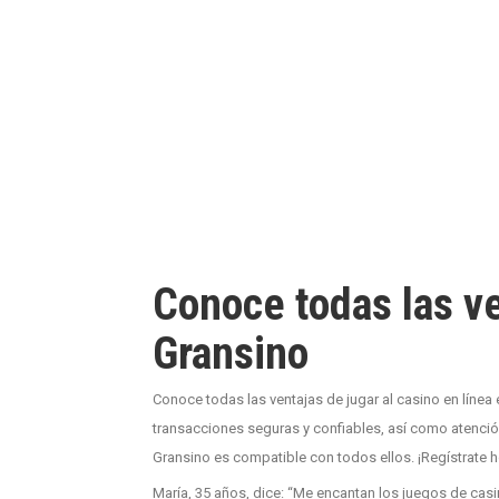
Conoce todas las ve
Gransino
Conoce todas las ventajas de jugar al casino en líne
transacciones seguras y confiables, así como atenci
Gransino es compatible con todos ellos. ¡Regístrate 
María, 35 años, dice: “Me encantan los juegos de casin