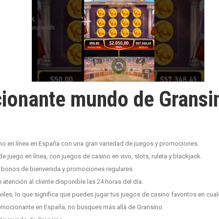
ionante mundo de Gransin
o en línea en España con una gran variedad de juegos y promociones.
e juego en línea, con juegos de casino en vivo, slots, ruleta y blackjack.
 bonos de bienvenida y promociones regulares.
atención al cliente disponible las 24 horas del día.
es, lo que significa que puedes jugar tus juegos de casino favoritos en cual
emocionante en España, no busques más allá de Gransino.