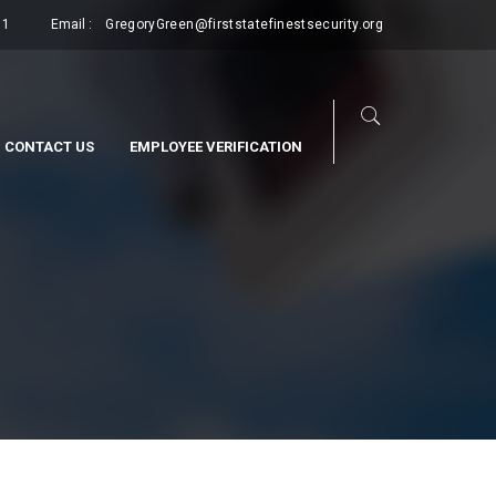
11
Email :
GregoryGreen@firststatefinestsecurity.org
CONTACT US
EMPLOYEE VERIFICATION