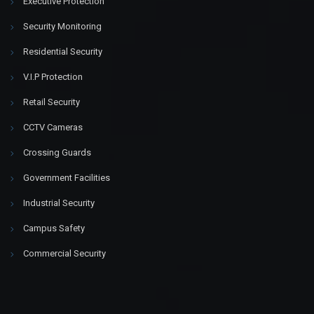
Executive Protection
Security Monitoring
Residential Security
V.I.P Protection
Retail Security
CCTV Cameras
Crossing Guards
Government Facilities
Industrial Security
Campus Safety
Commercial Security