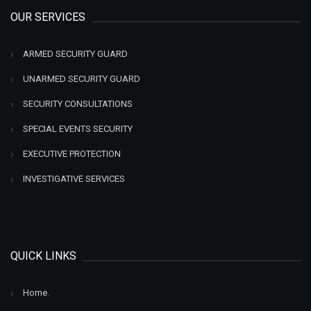
OUR SERVICES
ARMED SECURITY GUARD
UNARMED SECURITY GUARD
SECURITY CONSULTATIONS
SPECIAL EVENTS SECURITY
EXECUTIVE PROTECTION
INVESTIGATIVE SERVICES
QUICK LINKS
Home
.