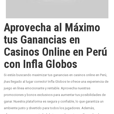
Aprovecha al Máximo
tus Ganancias en
Casinos Online en Perú
con Infla Globos
Si estás buscando maximizar tus ganancias en casinos online en Perú,
¡has llegado al lugar correcto! Infla Globos te ofrece una experiencia de
juego en línea emocionante y rentable. Aprovecha nuestras
promociones y bonos exclusivos para aumentar tus posibilidades de
ganar. Nuestra plataforma es segura y confiable, lo que garantiza un
ambiente justo y divertido para todos los jugadores. Además,