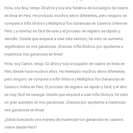
Hola, soy Ana, tengo 28 años y soy una fanática de los juegos de casino
en línea en Perú. He probado muchos sitios diferentes, pero ninguno se
compara a Infla Globos y Multiplica Tus Ganancias en Casinos Online en
Perú. La interfaz es fácil de usar y el proceso de registro es rápido y
sencillo. Desde que empecé a usar este servicio, he visto un aumento
significativo en mis ganancias. ¡Gracias, Infla Globos, por ayudarme a
maximizar mis ganancias en línea!
Hola, soy Carlos, tengo 32 años y soy un jugador de casino en línea en
Perú desde hace muchos años. He intentado muchos sitios diferentes,
pero ninguno se compara a Infla Globos y Multiplica Tus Ganancias en
Casinos Online en Perú. El proceso de registro es rápido y fácil, y el sitio
es muy fácil de navegar. Desde que empecé a usar Infla Globos, he visto
un gran aumento en mis ganancias. ¡Gracias por ayudarme a maximizar
mis ganancias en línea!
¿Estás buscando una manera de maximizar tus ganancias en casinos
online desde Perú?