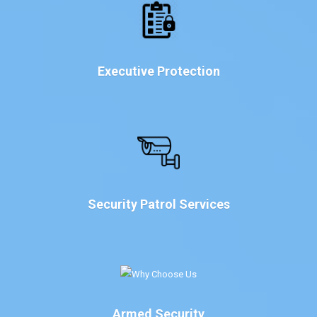
Executive Protection
Security Patrol Services
Armed Security