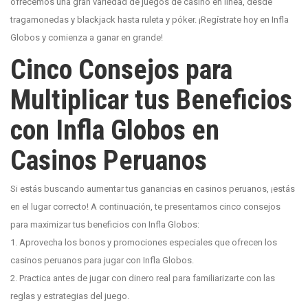
ofrecemos una gran variedad de juegos de casino en línea, desde
tragamonedas y blackjack hasta ruleta y póker. ¡Regístrate hoy en Infla
Globos y comienza a ganar en grande!
Cinco Consejos para
Multiplicar tus Beneficios
con Infla Globos en
Casinos Peruanos
Si estás buscando aumentar tus ganancias en casinos peruanos, ¡estás
en el lugar correcto! A continuación, te presentamos cinco consejos
para maximizar tus beneficios con Infla Globos:
1. Aprovecha los bonos y promociones especiales que ofrecen los
casinos peruanos para jugar con Infla Globos.
2. Practica antes de jugar con dinero real para familiarizarte con las
reglas y estrategias del juego.