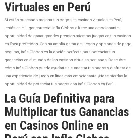
Virtuales en Perú
Si estás buscando mejorar tus pagos en casinos virtuales en Perú,
¡estás en el lugar correcto! Infla Globos ofrece una emocionante
oportunidad de ganar grandes premios mientras juegas en tus casinos
en línea preferidos. Con su amplia gama de juegos y opciones de pago
seguras, Infla Globos es la opción perfecta para potenciar tus
ganancias en el mundo de los casinos virtuales peruanos. Descubre
cómo Infla Globos puede ayudarte a aumentar tus pagos y disfrutar de
una experiencia de juego en línea más emocionante. ¡No te pierdas la
oportunidad de potenciar tus pagos con Infla Globos en Perú!
La Guía Definitiva para
Multiplicar tus Ganancias
en Casinos Online en