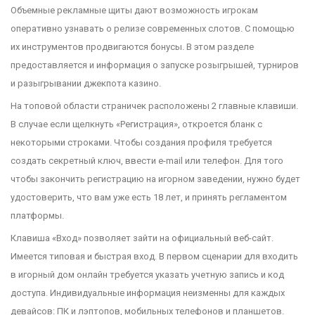
Объемные рекламные щиты дают возможность игрокам
оперативно узнавать о релизе современных слотов. С помощью
их инструментов продвигаются бонусы. В этом разделе
предоставляется и информация о запуске розыгрышей, турниров
и разыгрывании джекпота казино.
На топовой области страничек расположены 2 главные клавиши.
В случае если щелкнуть «Регистрация», откроется бланк с
некоторыми строками. Чтобы создания профиля требуется
создать секретный ключ, ввести e-mail или телефон. Для того
чтобы закончить регистрацию на игорном заведении, нужно будет
удостоверить, что вам уже есть 18 лет, и принять регламентом
платформы.
Клавиша «Вход» позволяет зайти на официальный веб-сайт.
Имеется типовая и быстрая вход. В первом сценарии для входить
в игорный дом онлайн требуется указать учетную запись и код
доступа. Индивидуальные информация неизменны для каждых
девайсов: ПК и лэптопов, мобильных телефонов и планшетов.