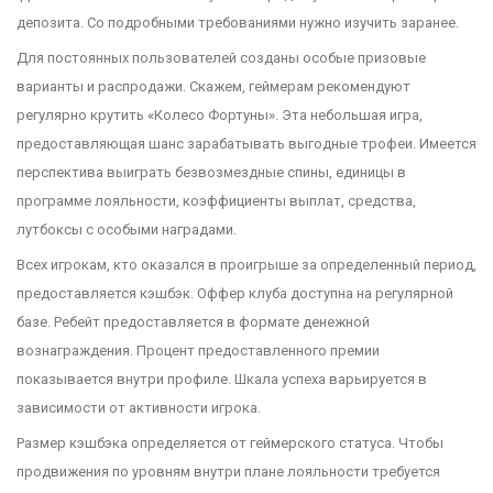
депозита. Со подробными требованиями нужно изучить заранее.
Для постоянных пользователей созданы особые призовые
варианты и распродажи. Скажем, геймерам рекомендуют
регулярно крутить «Колесо Фортуны». Эта небольшая игра,
предоставляющая шанс зарабатывать выгодные трофеи. Имеется
перспектива выиграть безвозмездные спины, единицы в
программе лояльности, коэффициенты выплат, средства,
лутбоксы с особыми наградами.
Всех игрокам, кто оказался в проигрыше за определенный период,
предоставляется кэшбэк. Оффер клуба доступна на регулярной
базе. Ребейт предоставляется в формате денежной
вознаграждения. Процент предоставленного премии
показывается внутри профиле. Шкала успеха варьируется в
зависимости от активности игрока.
Размер кэшбэка определяется от геймерского статуса. Чтобы
продвижения по уровням внутри плане лояльности требуется