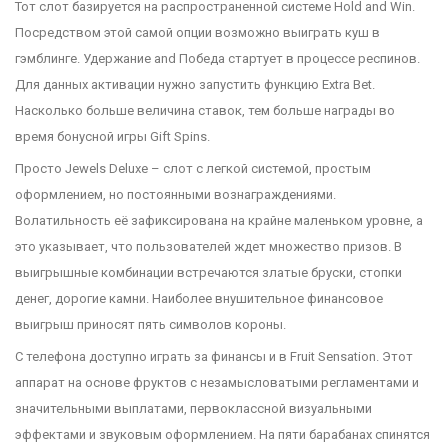
Тот слот базируется на распространенной системе Hold and Win.
Посредством этой самой опции возможно выиграть куш в
гэмблинге. Удержание and Победа стартует в процессе респинов.
Для данных активации нужно запустить функцию Extra Bet.
Насколько больше величина ставок, тем больше награды во
время бонусной игры Gift Spins.
Просто Jewels Deluxe – слот с легкой системой, простым
оформлением, но постоянными вознаграждениями.
Волатильность её зафиксирована на крайне маленьком уровне, а
это указывает, что пользователей ждет множество призов. В
выигрышные комбинации встречаются златые бруски, стопки
денег, дорогие камни. Наиболее внушительное финансовое
выигрыш приносят пять символов короны.
С телефона доступно играть за финансы и в Fruit Sensation. Этот
аппарат на основе фруктов с незамысловатыми регламентами и
значительными выплатами, первоклассной визуальными
эффектами и звуковым оформлением. На пяти барабанах спинятся