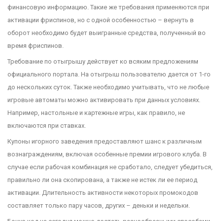
финансовую информацию. Такие же требования применяются при
активации фриспинов, но с одной особенностью – вернуть в
оборот необходимо будет выигранные средства, полученный во
время фриспинов.
Требование по отыгрышу действует ко всяким предложениям
официального портала. На отыгрыш пользователю дается от 1-го
до нескольких суток. Также необходимо учитывать, что не любые
игровые автоматы можно активировать при данных условиях.
Например, настольные и картежные игры, как правило, не
включаются при ставках.
Купоны игорного заведения предоставляют шанс к различным
вознаграждениям, включая особенные премии игрового клуба. В
случае если рабочая комбинация не сработало, следует убедиться,
правильно ли она скопирована, а также не истек ли ее период
активации. Длительность активности некоторых промокодов
составляет только пару часов, других – деньки и недельки.