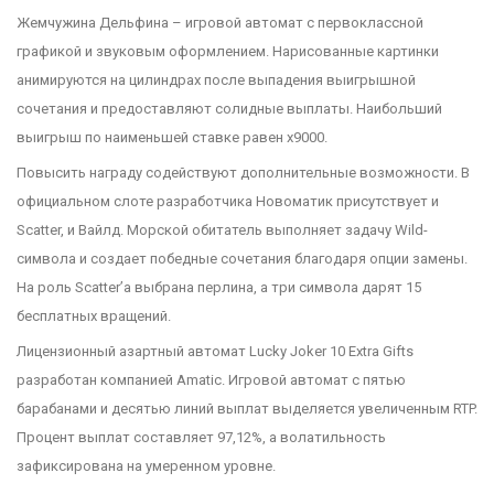
Жемчужина Дельфина – игровой автомат с первоклассной
графикой и звуковым оформлением. Нарисованные картинки
анимируются на цилиндрах после выпадения выигрышной
сочетания и предоставляют солидные выплаты. Наибольший
выигрыш по наименьшей ставке равен х9000.
Повысить награду содействуют дополнительные возможности. В
официальном слоте разработчика Новоматик присутствует и
Scatter, и Вайлд. Морской обитатель выполняет задачу Wild-
символа и создает победные сочетания благодаря опции замены.
На роль Scatter’а выбрана перлина, а три символа дарят 15
бесплатных вращений.
Лицензионный азартный автомат Lucky Joker 10 Extra Gifts
разработан компанией Amatic. Игровой автомат с пятью
барабанами и десятью линий выплат выделяется увеличенным RTP.
Процент выплат составляет 97,12%, а волатильность
зафиксирована на умеренном уровне.