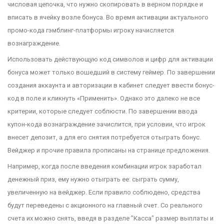
числовая цепочка, что нужно скопировать в верном порядке и
вписать в ячейку возле бонуса. Во время активации актуального
промо-кода гэмблинг-платформы игроку начисляется
вознаграждение.
Использовать действующую код символов и цифр для активации
бонуса может только вошедший в систему геймер. По завершении
создания аккаунта и авторизации в кабинет следует ввести бонус-
код в поле и кликнуть «Применить». Однако это далеко не все
критерии, которые следует соблюсти. По завершении ввода
купон-кода вознаграждение зачислится, при условии, что игрок
внесет депозит, а для его снятия потребуется отыграть бонус.
Вейджер и прочие правила прописаны на странице предложения.
Например, когда после введения комбинации игрок заработал
денежный приз, ему нужно отыграть ее: сыграть сумму,
увеличенную на вейджер. Если правило соблюдено, средства
будут переведены с акционного на главный счет. Со реального
счета их можно снять, введя в разделе "Касса" размер выплаты и