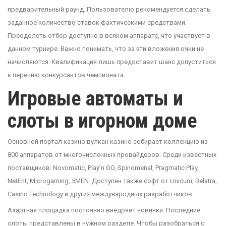
предварительный раунд. Пользователю рекомендуется сделать
заданное количество ставок фактическими средствами.
Преодолеть отбор доступно в всяком аппарате, что участвует в
данном турнире. Важно понимать, что за эти вложения очки не
начисляются. Квалификация лишь предоставит шанс допуститься
к перечню конкурсантов чемпионата.
Игровые автоматы и
слоты в игорном доме
Основной портал казино вулкан казино собирает коллекцию из
800 аппаратов от многочисленных провайдеров. Среди известных
поставщиков: Novomatic, Play’n GO, Spinomenal, Pragmatic Play,
NetEnt, Microgaming, 5MEN. Доступен также софт от Unicum, Belatra,
Casino Technology и других международных разработчиков.
Азартная площадка постоянно внедряет новинки. Последние
слоты представлены в нужном разделе. Чтобы разобраться с