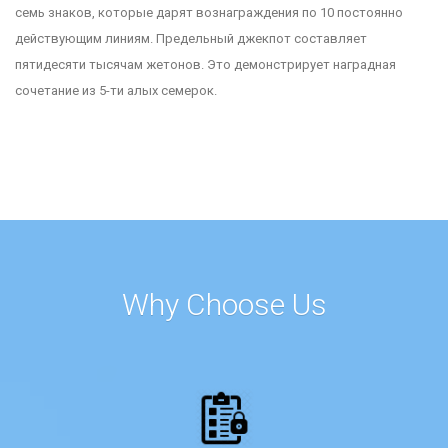
семь знаков, которые дарят вознаграждения по 10 постоянно
действующим линиям. Предельный джекпот составляет
пятидесяти тысячам жетонов. Это демонстрирует наградная
сочетание из 5-ти алых семерок.
Why Choose Us