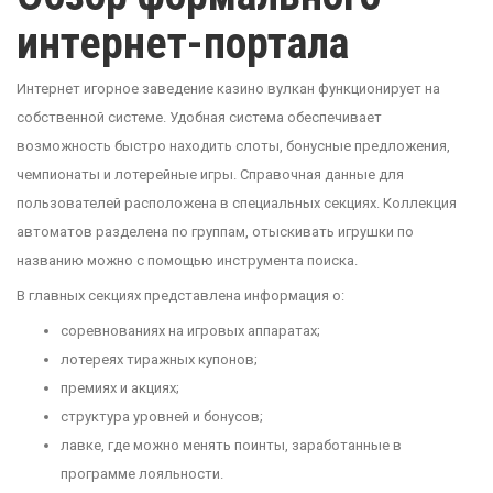
интернет-портала
Интернет игорное заведение казино вулкан функционирует на
собственной системе. Удобная система обеспечивает
возможность быстро находить слоты, бонусные предложения,
чемпионаты и лотерейные игры. Справочная данные для
пользователей расположена в специальных секциях. Коллекция
автоматов разделена по группам, отыскивать игрушки по
названию можно с помощью инструмента поиска.
В главных секциях представлена информация о:
соревнованиях на игровых аппаратах;
лотереях тиражных купонов;
премиях и акциях;
структура уровней и бонусов;
лавке, где можно менять поинты, заработанные в
программе лояльности.