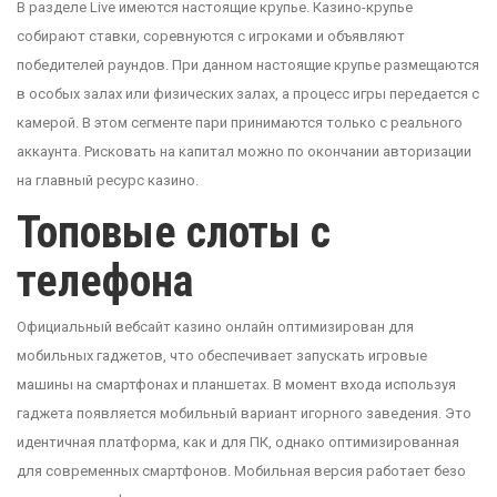
В разделе Live имеются настоящие крупье. Казино-крупье
собирают ставки, соревнуются с игроками и объявляют
победителей раундов. При данном настоящие крупье размещаются
в особых залах или физических залах, а процесс игры передается с
камерой. В этом сегменте пари принимаются только с реального
аккаунта. Рисковать на капитал можно по окончании авторизации
на главный ресурс казино.
Топовые слоты с
телефона
Официальный вебсайт казино онлайн оптимизирован для
мобильных гаджетов, что обеспечивает запускать игровые
машины на смартфонах и планшетах. В момент входа используя
гаджета появляется мобильный вариант игорного заведения. Это
идентичная платформа, как и для ПК, однако оптимизированная
для современных смартфонов. Мобильная версия работает безо