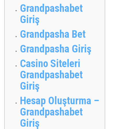
Grandpashabet
Giriş
Grandpasha Bet
Grandpasha Giriş
Casino Siteleri
Grandpashabet
Giriş
Hesap Oluşturma –
Grandpashabet
Giriş