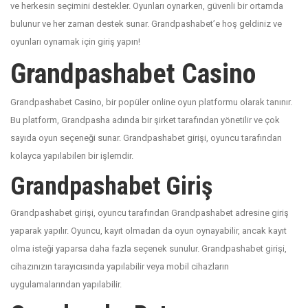
ve herkesin seçimini destekler. Oyunları oynarken, güvenli bir ortamda
bulunur ve her zaman destek sunar. Grandpashabet’e hoş geldiniz ve
oyunları oynamak için giriş yapın!
Grandpashabet Casino
Grandpashabet Casino, bir popüler online oyun platformu olarak tanınır.
Bu platform, Grandpasha adında bir şirket tarafından yönetilir ve çok
sayıda oyun seçeneği sunar. Grandpashabet girişi, oyuncu tarafından
kolayca yapılabilen bir işlemdir.
Grandpashabet Giriş
Grandpashabet girişi, oyuncu tarafından Grandpashabet adresine giriş
yaparak yapılır. Oyuncu, kayıt olmadan da oyun oynayabilir, ancak kayıt
olma isteği yaparsa daha fazla seçenek sunulur. Grandpashabet girişi,
cihazınızın tarayıcısında yapılabilir veya mobil cihazların
uygulamalarından yapılabilir.