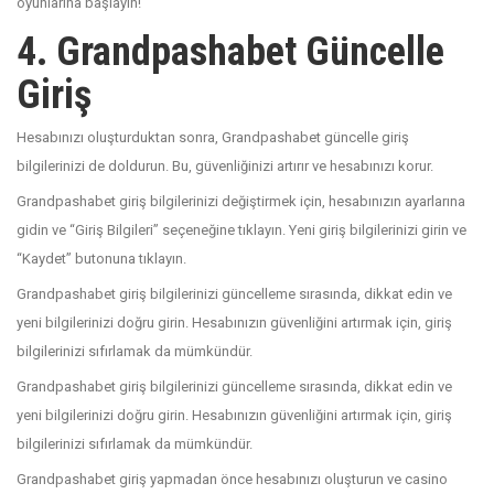
oyunlarına başlayın!
4. Grandpashabet Güncelle
Giriş
Hesabınızı oluşturduktan sonra, Grandpashabet güncelle giriş
bilgilerinizi de doldurun. Bu, güvenliğinizi artırır ve hesabınızı korur.
Grandpashabet giriş bilgilerinizi değiştirmek için, hesabınızın ayarlarına
gidin ve “Giriş Bilgileri” seçeneğine tıklayın. Yeni giriş bilgilerinizi girin ve
“Kaydet” butonuna tıklayın.
Grandpashabet giriş bilgilerinizi güncelleme sırasında, dikkat edin ve
yeni bilgilerinizi doğru girin. Hesabınızın güvenliğini artırmak için, giriş
bilgilerinizi sıfırlamak da mümkündür.
Grandpashabet giriş bilgilerinizi güncelleme sırasında, dikkat edin ve
yeni bilgilerinizi doğru girin. Hesabınızın güvenliğini artırmak için, giriş
bilgilerinizi sıfırlamak da mümkündür.
Grandpashabet giriş yapmadan önce hesabınızı oluşturun ve casino