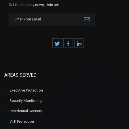
Get the security news, Join us!
AREAS SERVED
Executive Protection
Security Monitoring
Residential Security
V.I.P Protection