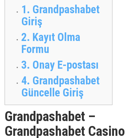
1. Grandpashabet
Giriş
2. Kayıt Olma
Formu
3. Onay E-postası
4. Grandpashabet
Güncelle Giriş
Grandpashabet –
Grandpashabet Casino