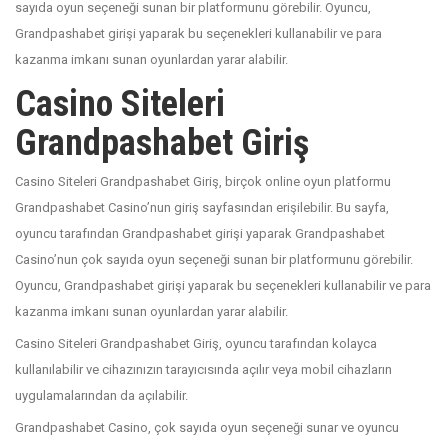
sayıda oyun seçeneği sunan bir platformunu görebilir. Oyuncu,
Grandpashabet girişi yaparak bu seçenekleri kullanabilir ve para
kazanma imkanı sunan oyunlardan yarar alabilir.
Casino Siteleri
Grandpashabet Giriş
Casino Siteleri Grandpashabet Giriş, birçok online oyun platformu
Grandpashabet Casino’nun giriş sayfasından erişilebilir. Bu sayfa,
oyuncu tarafından Grandpashabet girişi yaparak Grandpashabet
Casino’nun çok sayıda oyun seçeneği sunan bir platformunu görebilir.
Oyuncu, Grandpashabet girişi yaparak bu seçenekleri kullanabilir ve para
kazanma imkanı sunan oyunlardan yarar alabilir.
Casino Siteleri Grandpashabet Giriş, oyuncu tarafından kolayca
kullanılabilir ve cihazınızın tarayıcısında açılır veya mobil cihazların
uygulamalarından da açılabilir.
Grandpashabet Casino, çok sayıda oyun seçeneği sunar ve oyuncu