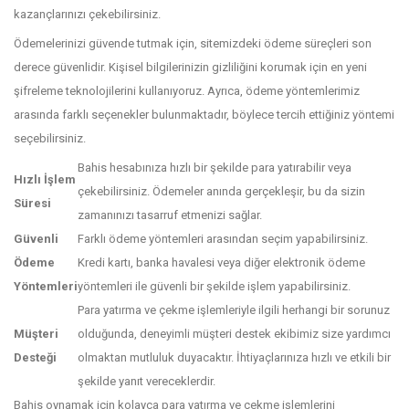
kazançlarınızı çekebilirsiniz.
Ödemelerinizi güvende tutmak için, sitemizdeki ödeme süreçleri son
derece güvenlidir. Kişisel bilgilerinizin gizliliğini korumak için en yeni
şifreleme teknolojilerini kullanıyoruz. Ayrıca, ödeme yöntemlerimiz
arasında farklı seçenekler bulunmaktadır, böylece tercih ettiğiniz yöntemi
seçebilirsiniz.
Bahis hesabınıza hızlı bir şekilde para yatırabilir veya
Hızlı İşlem
çekebilirsiniz. Ödemeler anında gerçekleşir, bu da sizin
Süresi
zamanınızı tasarruf etmenizi sağlar.
Güvenli
Farklı ödeme yöntemleri arasından seçim yapabilirsiniz.
Ödeme
Kredi kartı, banka havalesi veya diğer elektronik ödeme
Yöntemleri
yöntemleri ile güvenli bir şekilde işlem yapabilirsiniz.
Para yatırma ve çekme işlemleriyle ilgili herhangi bir sorunuz
Müşteri
olduğunda, deneyimli müşteri destek ekibimiz size yardımcı
Desteği
olmaktan mutluluk duyacaktır. İhtiyaçlarınıza hızlı ve etkili bir
şekilde yanıt vereceklerdir.
Bahis oynamak için kolayca para yatırma ve çekme işlemlerini