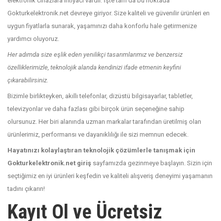
elektronik cihazlara ihtiyacı vardır. İşte tam da bu noktada
Gokturkelektronik.net devreye giriyor. Size kaliteli ve güvenilir ürünleri en
uygun fiyatlarla sunarak, yaşamınızı daha konforlu hale getirmenize
yardımcı oluyoruz.
Her adımda size eşlik eden yenilikçi tasarımlarımız ve benzersiz
özelliklerimizle, teknolojik alanda kendinizi ifade etmenin keyfini
çıkarabilirsiniz.
Bizimle birlikteyken, akıllı telefonlar, dizüstü bilgisayarlar, tabletler,
televizyonlar ve daha fazlası gibi birçok ürün seçeneğine sahip
olursunuz. Her biri alanında uzman markalar tarafından üretilmiş olan
ürünlerimiz, performansı ve dayanıklılığı ile sizi memnun edecek.
Hayatınızı kolaylaştıran teknolojik çözümlerle tanışmak için
Gokturkelektronik.net giriş
sayfamızda gezinmeye başlayın. Sizin için
seçtiğimiz en iyi ürünleri keşfedin ve kaliteli alışveriş deneyimi yaşamanın
tadını çıkarın!
Kayıt Ol ve Ücretsiz