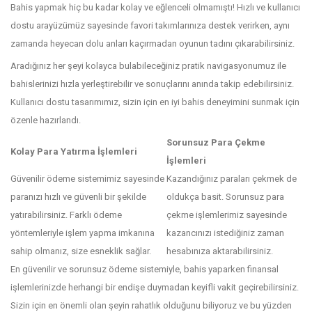
Bahis yapmak hiç bu kadar kolay ve eğlenceli olmamıştı! Hızlı ve kullanıcı
dostu arayüzümüz sayesinde favori takımlarınıza destek verirken, aynı
zamanda heyecan dolu anları kaçırmadan oyunun tadını çıkarabilirsiniz.
Aradığınız her şeyi kolayca bulabileceğiniz pratik navigasyonumuz ile
bahislerinizi hızla yerleştirebilir ve sonuçlarını anında takip edebilirsiniz.
Kullanıcı dostu tasarımımız, sizin için en iyi bahis deneyimini sunmak için
özenle hazırlandı.
Sorunsuz Para Çekme
Kolay Para Yatırma İşlemleri
İşlemleri
Güvenilir ödeme sistemimiz sayesinde
Kazandığınız paraları çekmek de
paranızı hızlı ve güvenli bir şekilde
oldukça basit. Sorunsuz para
yatırabilirsiniz. Farklı ödeme
çekme işlemlerimiz sayesinde
yöntemleriyle işlem yapma imkanına
kazancınızı istediğiniz zaman
sahip olmanız, size esneklik sağlar.
hesabınıza aktarabilirsiniz.
En güvenilir ve sorunsuz ödeme sistemiyle, bahis yaparken finansal
işlemlerinizde herhangi bir endişe duymadan keyifli vakit geçirebilirsiniz.
Sizin için en önemli olan şeyin rahatlık olduğunu biliyoruz ve bu yüzden