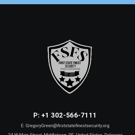
P: +1 302-566-7111
E: GregoryGreen@firststatefinestsecurity.org
24 W Main Street, Middletown, DE, United States, Delaware