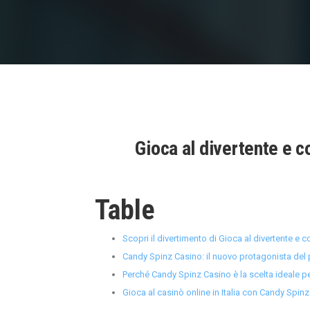
Gioca al divertente e co
Table
Scopri il divertimento di Gioca al divertente e c
Candy Spinz Casino: il nuovo protagonista del p
Perché Candy Spinz Casino è la scelta ideale per
Gioca al casinò online in Italia con Candy Spinz