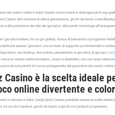
a dei casinò online in Italia! Questo nuovo brand si distingue per la sua grafi
y Spinz Casino slot machine di ultima generazione, giochi da tavolo come Blackj
a e alla protezione dei dati dei giocatori, utilizzando tecnologie all’avanguar
 i giocatori italiani, tra cui giri gratuiti, bonus di benvenuto e programmi fedel
onibile per aiutare i giocatori, con un team di supporto professionale e cortese
dispositivo, sia desktop che mobile, permettendo ai giocatori di giocare
Cand
 cerca un casinò online innovativo, sicuro e divertente, con una vasta selezione d
coprire da soli perché è il nuovo protagonista del panorama dei casinò online in
Casino è la scelta ideale pe
co online divertente e colora
ente e colorata in Italia, Candy Spinz Casino potrebbe essere la scelta ideale 
, tra cui slot machine, giochi da tavolo e giochi con jackpot progressivo.