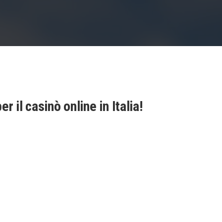
 il casinò online in Italia!