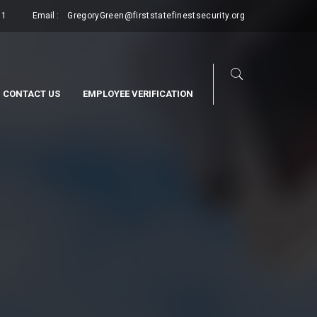
11
Email :
GregoryGreen@firststatefinestsecurity.org
CONTACT US
EMPLOYEE VERIFICATION