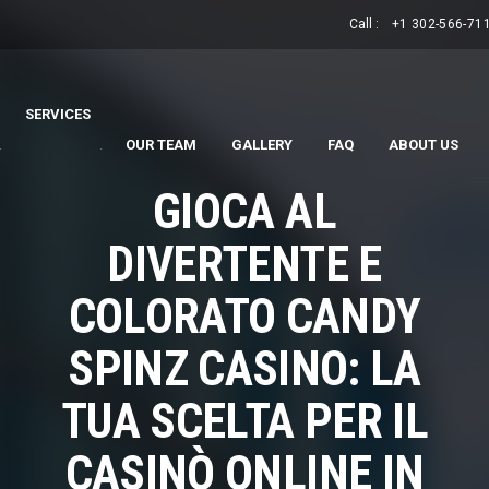
Call :
+1 302-566-71
SERVICES
.
.
OUR TEAM
GALLERY
FAQ
ABOUT US
GIOCA AL
DIVERTENTE E
COLORATO CANDY
SPINZ CASINO: LA
TUA SCELTA PER IL
CASINÒ ONLINE IN