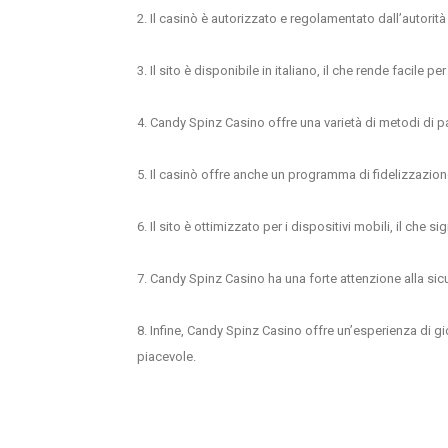
2. Il casinò è autorizzato e regolamentato dall’autorità 
3. Il sito è disponibile in italiano, il che rende facile pe
4. Candy Spinz Casino offre una varietà di metodi di pag
5. Il casinò offre anche un programma di fidelizzazion
6. Il sito è ottimizzato per i dispositivi mobili, il che s
7. Candy Spinz Casino ha una forte attenzione alla sicur
8. Infine, Candy Spinz Casino offre un’esperienza di g
piacevole.