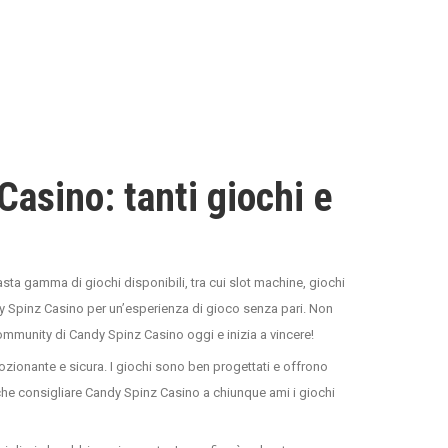
Casino: tanti giochi e
vasta gamma di giochi disponibili, tra cui slot machine, giochi
andy Spinz Casino per un’esperienza di gioco senza pari. Non
ommunity di Candy Spinz Casino oggi e inizia a vincere!
mozionante e sicura. I giochi sono ben progettati e offrono
 che consigliare Candy Spinz Casino a chiunque ami i giochi