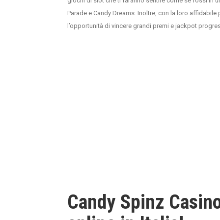
giochi di slot che ti faranno sentire come se fossi in 
Parade e Candy Dreams. Inoltre, con la loro affidabil
l’opportunità di vincere grandi premi e jackpot progres
Candy Spinz Casino: