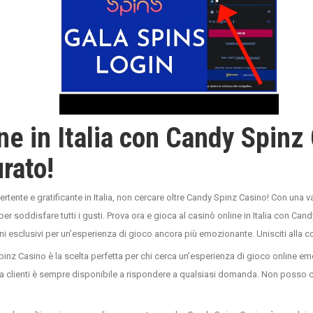
ne in Italia con Candy Spinz 
rato!
vertente e gratificante in Italia, non cercare oltre Candy Spinz Casino! Con una 
per soddisfare tutti i gusti. Prova ora e gioca al casinò online in Italia con C
i esclusivi per un’esperienza di gioco ancora più emozionante. Unisciti alla c
Spinz Casino è la scelta perfetta per chi cerca un’esperienza di gioco online e
tenza clienti è sempre disponibile a rispondere a qualsiasi domanda. Non posso