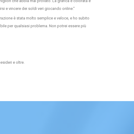
gliori che abbia mai provato. La grafica è colorata e
si e vincere dei soldi veri giocando online.”
trazione è stata molto semplice e veloce, e ho subito
ibile per qualsiasi problema. Non potrei essere più
sideri e oltre.