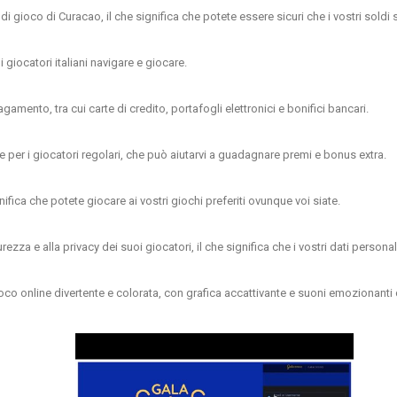
di gioco di Curacao, il che significa che potete essere sicuri che i vostri soldi 
r i giocatori italiani navigare e giocare.
amento, tra cui carte di credito, portafogli elettronici e bonifici bancari.
e per i giocatori regolari, che può aiutarvi a guadagnare premi e bonus extra.
ignifica che potete giocare ai vostri giochi preferiti ovunque voi siate.
ezza e alla privacy dei suoi giocatori, il che significa che i vostri dati persona
ioco online divertente e colorata, con grafica accattivante e suoni emozionant