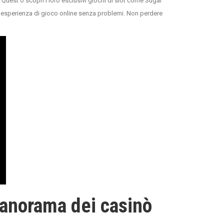
 Quest o scopri i loro esclusivi giochi di slot come Sugar
n’esperienza di gioco online senza problemi. Non perdere
panorama dei casinò