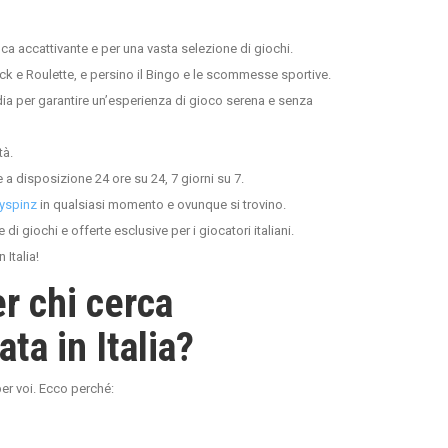
ca accattivante e per una vasta selezione di giochi.
ack e Roulette, e persino il Bingo e le scommesse sportive.
dia per garantire un’esperienza di gioco serena e senza
tà.
 a disposizione 24 ore su 24, 7 giorni su 7.
yspinz
in qualsiasi momento e ovunque si trovino.
i giochi e offerte esclusive per i giocatori italiani.
 Italia!
r chi cerca
ta in Italia?
per voi. Ecco perché: