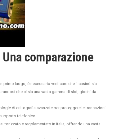
ia: Una comparazione
 In primo luogo, è necessario verificare che il casinò sia
curandosi che ci sia una vasta gamma di slot, giochi da
ologie di crittografia avanzate per proteggere le transazioni
e supporto telefonico.
utorizzato e regolamentato in Italia, offrendo una vasta