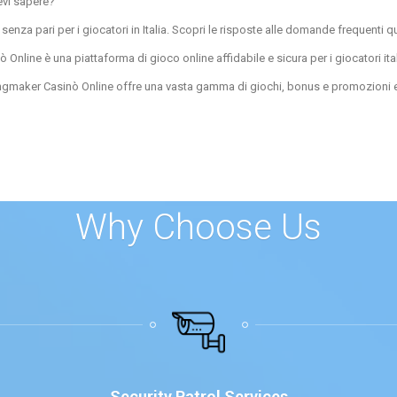
evi sapere?
nza pari per i giocatori in Italia. Scopri le risposte alle domande frequenti qu
line è una piattaforma di gioco online affidabile e sicura per i giocatori ital
ngmaker Casinò Online offre una vasta gamma di giochi, bonus e promozioni escl
Why Choose Us
Security Patrol Services