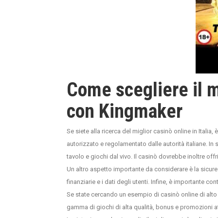
Come scegliere il m
con Kingmaker
Se siete alla ricerca del miglior casinò online in Italia
autorizzato e regolamentato dalle autorità italiane. I
tavolo e giochi dal vivo. Il casinò dovrebbe inoltre off
Un altro aspetto importante da considerare è la sicurez
finanziarie e i dati degli utenti. Infine, è importante co
Se state cercando un esempio di casinò online di alto
gamma di giochi di alta qualità, bonus e promozioni attr