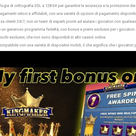
ogia di crittografia SSL a 128 bit per garantire la sicurezza e la protezione dei 
agamenti veloci e affidabili, con una varietà di opzioni di pagamento disponibi
nza clienti 24/7, con un team di esperti pronti ad aiutare i giocatori con qual
e un generoso programma fedeltà, con bonus e premi esclusivi per i giocatori a
ochi esclusivi, che non sono disponibili in altri casinò online.
mpatibile con una varietà di dispositivi mobili, il che significa che i giocatori