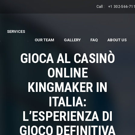
Call :
+1 302-566-71
SERVICES
.
.
OUR TEAM
GALLERY
FAQ
ABOUT US
GIOCA AL CASINÒ
ONLINE
KINGMAKER IN
ITALIA:
L’ESPERIENZA DI
GIOCO DEFINITIVA