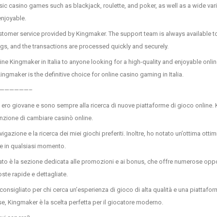
ssic casino games such as blackjack, roulette, and poker, as well as a wide va
njoyable.
customer service provided by Kingmaker. The support team is always available t
gs, and the transactions are processed quickly and securely.
ne Kingmaker in Italia to anyone looking for a high-quality and enjoyable onli
ngmaker is the definitive choice for online casino gaming in Italia.
——————–
o giovane e sono sempre alla ricerca di nuove piattaforme di gioco online. K
enzione di cambiare casinò online.
igazione e la ricerca dei miei giochi preferiti. Inoltre, ho notato un’ottima ottimi
 in qualsiasi momento.
ato è la sezione dedicata alle promozioni e ai bonus, che offre numerose opport
ste rapide e dettagliate.
consigliato per chi cerca un’esperienza di gioco di alta qualità e una piattafor
ose, Kingmaker è la scelta perfetta per il giocatore moderno.