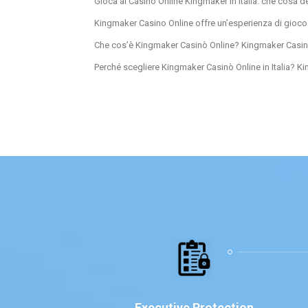
Gioca al Casinò Online Kingmaker in Italia: che cosa d
Kingmaker Casino Online offre un’esperienza di gioco se
Che cos’è Kingmaker Casinò Online? Kingmaker Casinò On
Perché scegliere Kingmaker Casinò Online in Italia? Ki
Executive Protection