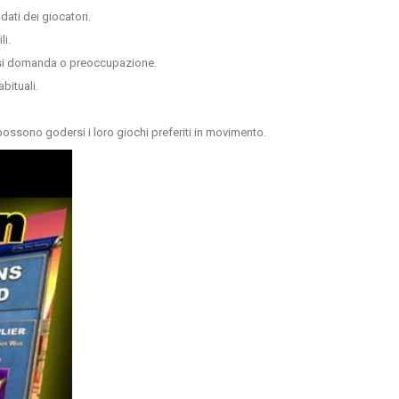
dati dei giocatori.
li.
siasi domanda o preoccupazione.
bituali.
 possono godersi i loro giochi preferiti in movimento.