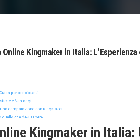
 Online Kingmaker in Italia: L’Esperienza 
Guida per principianti
istiche e Vantaggi
lia: Una comparazione con Kingmaker
o quello che devi sapere
nline Kingmaker in Italia: