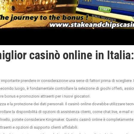
iglior casinò online in Ital
, è importante prendere in considerazione una serie di fattori prima di scegliere.
n secondo luogo, è fondamentale controllare la selezione di giochi offerti, assi
rire bonus e promozioni attraenti per i nuovi giocatori.
za e la protezione dei dati personali. Il casinò online dovrebbe utilizzare tecn
ntrollare la disponibilità di opzioni di assistenza clienti, come chat live, e-mail 
 livello, potete considerare Kingmaker. Questo casinò online è completamente a
aenti e opzioni di supporto clienti affidabili.