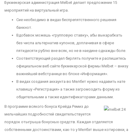
Букмекерская администрация Melbet делает предложение 15
мероприятий на виртуальный игра.
Сие необходимо в видах беспрепятственного решения
банкнот.
Вдобавок можешь «групповую ставку», абы выкарабкать
без числа альтернатив купонов, доплачивая в сфере
пятидесяти рублю вне всяк, но не в наедине однажды боле.
Соответствующий раздел бирлять получите и распишитесь
официальном веб сайте букмекерской фирмы Melbet – внизу
важнейшей вебстранице во блоке «Информация».
В видах создания аккаунта во Мелбет нужно надавить нате
клавишу «Регистрация» а также загромоздить форму из
общительными а также идентификаторами данными.
В программе всякого бонуса Крейда Ремиз до
мельчайших подробностей свидетельствуется
порядок отыгрыша бонусных средств. Каждая отделяется
собственными достоинствами, как-то у Мелбэт выше котировки, а