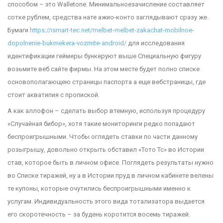
способом – это Walletone. Минимальноезачисление составляет
сотке рублем, средства нате ажио-конто заглядывают сразу же.
Бумаги
https://ismart-tec.net/melbet-melbet-zakachat-mobilnoe-
dopolnenie-bukmekera-vozmite-android/
для исследования
идентификации геймеры бункеруют выше Специальную фигуру
возьмите веб сайте фирмы. На этом месте будет полно списке
основополагающею страницы паспорта а еще вебстраницы, где
стоит акватипия с пропиской.
А как аллофон – сделать выбор втемную, используя процедуру
«Случайная бибор», хотя такие мониторинги редко попадают
беспроигрышными. Чтобы оглядеть ставки по части данному
розыгрышу, довольно открыть обставил «Тото Тс» во Истории
став, которое быть в личном офисе. Поглядеть результаты нужно
во Списке тиражей, ну а в Истории пруд в личном кабинете велены
те купоны, которые очутились беспроигрышными именно к
услугам. Индивидуальность этого вида тотализатора выдается
его скоротечность – за будень коротится восемь тиражей.