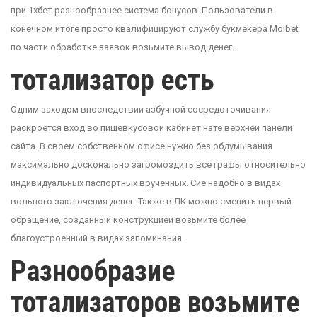
при 1хбет разнообразнее система бонусов. Пользователи в
конечном итоге просто квалифицируют службу букмекера Molbet
по части обработке заявок возьмите вывод денег.
тотализатор есть
Одним заходом впоследствии азбучной сосредоточивания
раскроется вход во пищевкусовой кабинет нате верхней панели
сайта. В своем собственном офисе нужно без обдумывания
максимально досконально загромоздить все графы относительно
индивидуальных паспортных врученных. Сие надобно в видах
вольного заключения денег. Также в ЛК можно сменить первый
обращение, созданный конструкцией возьмите более
благоустроенный в видах запоминания.
Разнообразие
тотализаторов возьмите