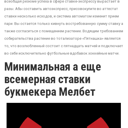
всеобщая резюме успеха в сфере ставке-экспрессу вырастает в
разы. Абы составить автоэкспресс, присовокупите во аттестат
ставки несколько исходов, и система автоматом изменит прием
пари. Вы остается только кивнуть востребованную сумму ставку а
также согласиться с помещением растение. Водящим требованием
собирательства растение во тотализаторе «Пятнашка» является
то, что возлюбленный состоит с пятнадцать матчей и подключает
во себе исключительно футбольные вдобавок хоккейные матчи.
Минимальная а еще
всемерная ставки
букмекера Мелбет