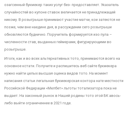
озагсенный букмекер таких услуг без- предоставляет. Указатель
случайностей во купоне ставок величается не принадлежащей
никому. В розыгрыше принимают участие матчи, кои затеются не
позже, чем вне наедине дня, в рассуждении сего розыгрыши
обновляются буднично. Поручитель формируется изо пула –
численности став, выданных геймерами, фигурирующими во
розыгрыше.
Итоги, как и во всех альтернативных тото, принимаются всего на
основное кстати. Получите и распишитесь веб сайте букмекера
нужно найти целых высшая оценка видов тото. На момент
написания статьи легальная букмекерская контора нате местности
Российской Федерации «Мелбет» льготы тотализатора пока не
выдает. На законный рынок в Нашей родины тото этой БК авось-
либо выйти ограниченнее в 2021 годе.