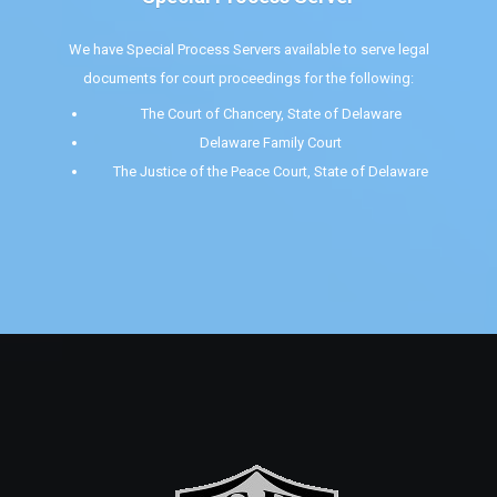
We have Special Process Servers available to serve legal
documents for court proceedings for the following:
The Court of Chancery, State of Delaware
Delaware Family Court
The Justice of the Peace Court, State of Delaware