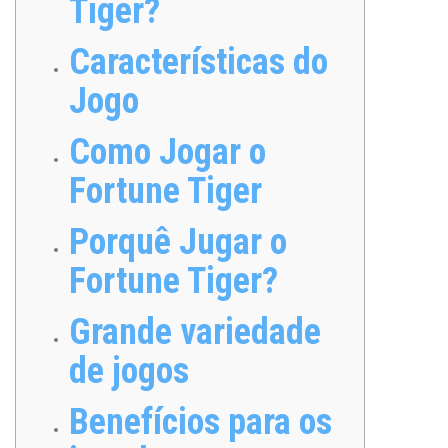
Tiger?
Características do
Jogo
Como Jogar o
Fortune Tiger
Porquê Jugar o
Fortune Tiger?
Grande variedade
de jogos
Benefícios para os