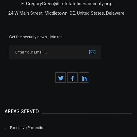
E: GregoryGreen@firststatefinestsecurity.org
24 W Main Street, Middletown, DE, United States, Delaware
Get the security news, Join us!
AREAS SERVED
Executive Protection