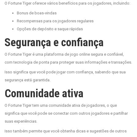
O Fortune Tiger oferece vários benefícios para os jogadores, incluindo:
Bonus de boas-vindas
Recompensas para os jogadores regulares
Opções de depósito e saque rápidas
Segurança e confiança
O Fortune Tiger é uma plataforma de jogo online segura e confiável,
com tecnologia de ponta para proteger suas informações e transações.
Isso significa que você pode jogar com confiança, sabendo que sua
segurança está garantida.
Comunidade ativa
O Fortune Tiger tem uma comunidade ativa de jogadores, o que
significa que você pode se conectar com outros jogadores e partilhar
suas experiências.
Isso também permite que você obtenha dicas e sugestões de outros