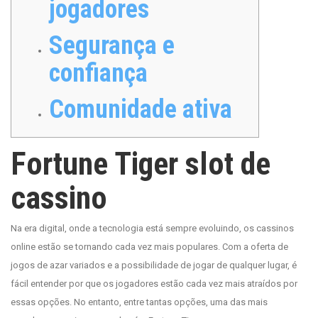
jogadores
Segurança e
confiança
Comunidade ativa
Fortune Tiger slot de
cassino
Na era digital, onde a tecnologia está sempre evoluindo, os cassinos
online estão se tornando cada vez mais populares. Com a oferta de
jogos de azar variados e a possibilidade de jogar de qualquer lugar, é
fácil entender por que os jogadores estão cada vez mais atraídos por
essas opções. No entanto, entre tantas opções, uma das mais