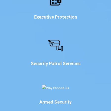
Executive Protection
Security Patrol Services
Armed Security