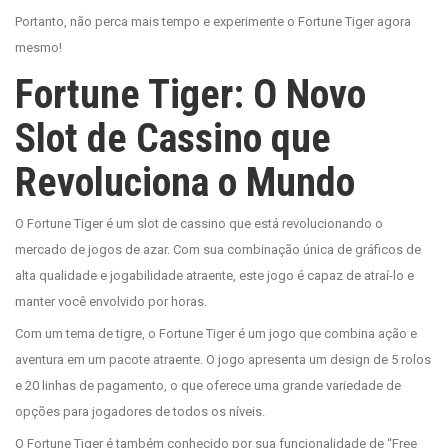
Portanto, não perca mais tempo e experimente o Fortune Tiger agora
mesmo!
Fortune Tiger: O Novo
Slot de Cassino que
Revoluciona o Mundo
O Fortune Tiger é um slot de cassino que está revolucionando o
mercado de jogos de azar. Com sua combinação única de gráficos de
alta qualidade e jogabilidade atraente, este jogo é capaz de atraí-lo e
manter você envolvido por horas.
Com um tema de tigre, o Fortune Tiger é um jogo que combina ação e
aventura em um pacote atraente. O jogo apresenta um design de 5 rolos
e 20 linhas de pagamento, o que oferece uma grande variedade de
opções para jogadores de todos os níveis.
O Fortune Tiger é também conhecido por sua funcionalidade de “Free