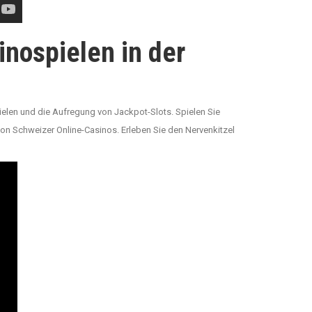
inospielen in der
ielen und die Aufregung von Jackpot-Slots. Spielen Sie
on Schweizer Online-Casinos. Erleben Sie den Nervenkitzel