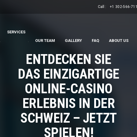
Call :
+1 302-566-71
SERVICES
.
.
OUR TEAM
GALLERY
FAQ
ABOUT US
ENTDECKEN SIE
DAS EINZIGARTIGE
ONLINE-CASINO
ERLEBNIS IN DER
SCHWEIZ – JETZT
SPIELEN!