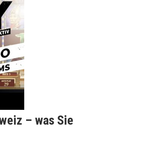
hweiz – was Sie