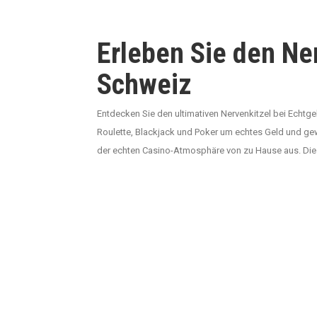
Erleben Sie den Ne
Schweiz
Entdecken Sie den ultimativen Nervenkitzel bei Echtg
Roulette, Blackjack und Poker um echtes Geld und gew
der echten Casino-Atmosphäre von zu Hause aus. Die 