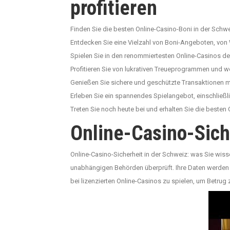
profitieren
Finden Sie die besten Online-Casino-Boni in der Schwe
Entdecken Sie eine Vielzahl von Boni-Angeboten, von 
Spielen Sie in den renommiertesten Online-Casinos de
Profitieren Sie von lukrativen Treueprogrammen und w
Genießen Sie sichere und geschützte Transaktionen m
Erleben Sie ein spannendes Spielangebot, einschließli
Treten Sie noch heute bei und erhalten Sie die besten
Online-Casino-Sich
Online-Casino-Sicherheit in der Schweiz: was Sie wis
unabhängigen Behörden überprüft. Ihre Daten werden 
bei lizenzierten Online-Casinos zu spielen, um Betrug