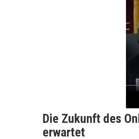
Die Zukunft des On
erwartet