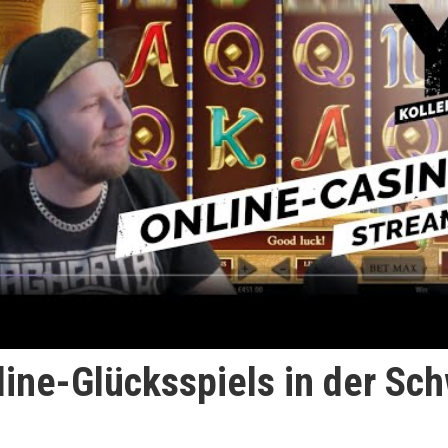
line-Glücksspiels in der Sc