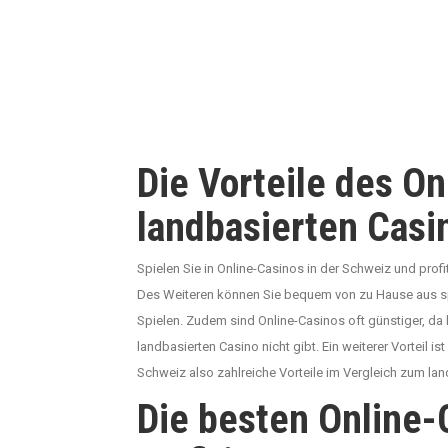
Die Vorteile des O
landbasierten Casi
Spielen Sie in Online-Casinos in der Schweiz und profi
Des Weiteren können Sie bequem von zu Hause aus spie
Spielen. Zudem sind Online-Casinos oft günstiger, da
landbasierten Casino nicht gibt. Ein weiterer Vorteil 
Schweiz also zahlreiche Vorteile im Vergleich zum lan
Die besten Online-