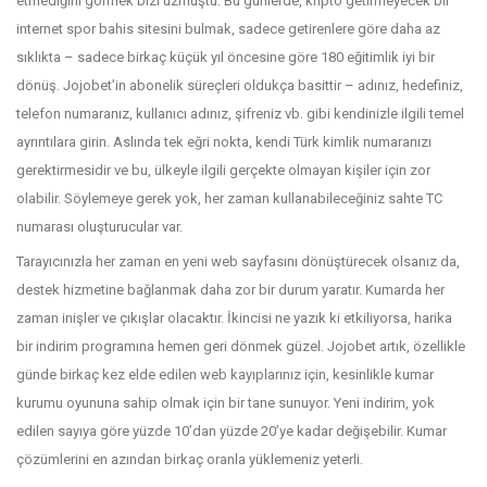
etmediğini görmek bizi üzmüştü. Bu günlerde, kripto getirmeyecek bir
internet spor bahis sitesini bulmak, sadece getirenlere göre daha az
sıklıkta – sadece birkaç küçük yıl öncesine göre 180 eğitimlik iyi bir
dönüş. Jojobet’in abonelik süreçleri oldukça basittir – adınız, hedefiniz,
telefon numaranız, kullanıcı adınız, şifreniz vb. gibi kendinizle ilgili temel
ayrıntılara girin. Aslında tek eğri nokta, kendi Türk kimlik numaranızı
gerektirmesidir ve bu, ülkeyle ilgili gerçekte olmayan kişiler için zor
olabilir. Söylemeye gerek yok, her zaman kullanabileceğiniz sahte TC
numarası oluşturucular var.
Tarayıcınızla her zaman en yeni web sayfasını dönüştürecek olsanız da,
destek hizmetine bağlanmak daha zor bir durum yaratır. Kumarda her
zaman inişler ve çıkışlar olacaktır. İkincisi ne yazık ki etkiliyorsa, harika
bir indirim programına hemen geri dönmek güzel. Jojobet artık, özellikle
günde birkaç kez elde edilen web kayıplarınız için, kesinlikle kumar
kurumu oyununa sahip olmak için bir tane sunuyor. Yeni indirim, yok
edilen sayıya göre yüzde 10’dan yüzde 20’ye kadar değişebilir. Kumar
çözümlerini en azından birkaç oranla yüklemeniz yeterli.