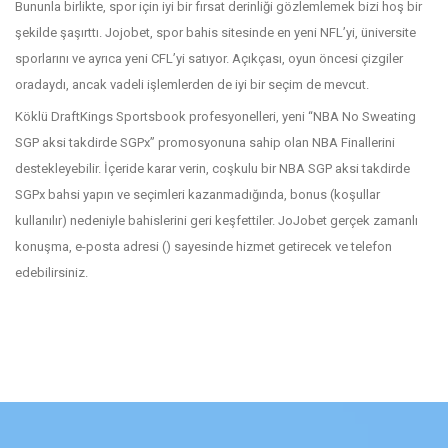
Bununla birlikte, spor için iyi bir fırsat derinliği gözlemlemek bizi hoş bir
şekilde şaşırttı. Jojobet, spor bahis sitesinde en yeni NFL’yi, üniversite
sporlarını ve ayrıca yeni CFL’yi satıyor. Açıkçası, oyun öncesi çizgiler
oradaydı, ancak vadeli işlemlerden de iyi bir seçim de mevcut.
Köklü DraftKings Sportsbook profesyonelleri, yeni “NBA No Sweating
SGP aksi takdirde SGPx” promosyonuna sahip olan NBA Finallerini
destekleyebilir. İçeride karar verin, coşkulu bir NBA SGP aksi takdirde
SGPx bahsi yapın ve seçimleri kazanmadığında, bonus (koşullar
kullanılır) nedeniyle bahislerini geri keşfettiler. JoJobet gerçek zamanlı
konuşma, e-posta adresi () sayesinde hizmet getirecek ve telefon
edebilirsiniz.