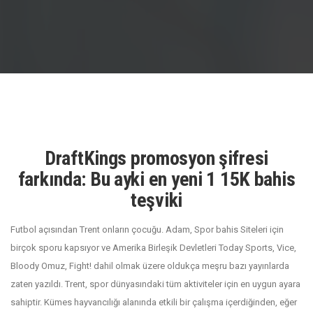
DraftKings promosyon şifresi
farkında: Bu ayki en yeni 1 15K bahis
teşviki
Futbol açısından Trent onların çocuğu. Adam, Spor bahis Siteleri için
birçok sporu kapsıyor ve Amerika Birleşik Devletleri Today Sports, Vice,
Bloody Omuz, Fight! dahil olmak üzere oldukça meşru bazı yayınlarda
zaten yazıldı. Trent, spor dünyasındaki tüm aktiviteler için en uygun ayara
sahiptir. Kümes hayvancılığı alanında etkili bir çalışma içerdiğinden, eğer