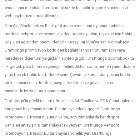
oyunlarının menüsünü terminolojimizde bulabilir ve gereksinimlerinizi
web sayfamızda bulabilirsiniz.
Örneğin, Black-jack ve Rulet gibi masa oyunlarına oynanan bahisler,
modern jackpotlar ve çevrimiçi video poker oyunları, teşvikler için bahis
koşulları açısından önemli değildir. Kuzey Carolina’ya sahip olmak için
DraftKings promosyon kodu geri bağlantılarından oturum açın veya
neredeyse diğer tüm yargıçların söylediği gibi. DraftKings Sportsbook’ta
ilk gerçek para birimi seçeneğini belirledikten sonra, hemen yarım düzine
yirmi beş ek bahis keşfedeceksiniz. Çevrimiçi kumar dünyasının köklü
bir kullanıcısı olan Jojobet, saygın özellikleri ve güvenli sistemi
sayesinde iyi bir itibar kazanmıştır.
DraftKings’in güçlü tanıtım görseli ile NBA Finalleri ve PGA Sanat galerisi
Yarışması heyecanını artırın. Bu tüm eyaletlerin geçerli DraftKings
promosyon şifresini düşünün ve bu, son zamanlarda kendi spor
bahisleri anlayışınızı tamamlayacak yepyeni DraftKings Vermont
promosyon şifresidir. Bu tür olaylara yönelik yeni DraftKings