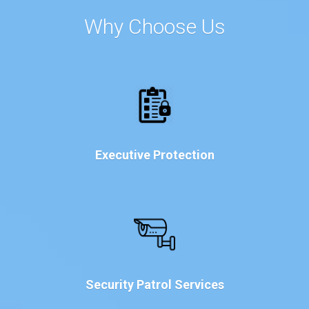
Why Choose Us
Executive Protection
Security Patrol Services