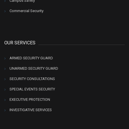
Campus Safety
Commercial Security
OUR SERVICES
ARMED SECURITY GUARD
UNARMED SECURITY GUARD
SECURITY CONSULTATIONS
SPECIAL EVENTS SECURITY
EXECUTIVE PROTECTION
INVESTIGATIVE SERVICES