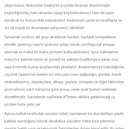
istiyorsunuz. Makaraları başka bir popüler limanda döndürmeye
başladığınızda, hem aktarılan sayıyı keşfedeceksiniz hem de uyum
içinde ek bir bonus elde edeceksiniz. Kadınınızın şansı ön taraftaysa ve
siz de büyük bir ikramiyeye sahipseniz, tebrikler!
Tamamen ücretsiz elit grup akademik kursları, topluluk tavsiyelerine
yönelik çevrimiçi casino grubuna sahip olmak, profesyonel anlayışı
artırmak ve makul bir bahis yöntemi kullanabilirsiniz. Spor bahislerine
makul bir şekilde katılın ve güvenli bir şekilde DraftKings’e sahip olun
veya kontrollü kumar ipuçlarından yararlanın. Araştırmamıza bakıldığında,
Jojobet Casino’nun keskin bir orta para oranı sağladığını gördük. Kendi
istatistiklerimiz, ziyaretçilere, ülkeye, yaşlara, cinsiyete ve diğer faktörlere
göre tahmini nakit miktarına göre sonuç veren özel formül nedeniyle
düzeltilmiştir. Servislerde sayfaların IP’lerinin sıklıkla gelebileceği üç
yüzden fazla şehir var.
Ayrıca redbet tarafından sunulan video oyunlarının bu standartlara çeşitli
katkılar sunduğunu bilmek de akıllıca olacaktır. Hatta bazı çevrimiçi
oyunlar, belirli uzun ve teknolojik faktörlerden dolayı ihmal edilir. Bu video