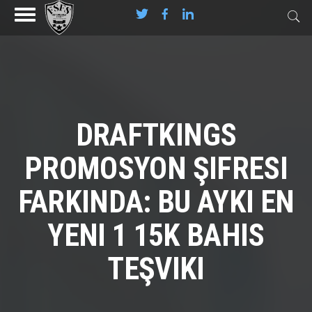
DRAFTKINGS
PROMOSYON ŞIFRESI
FARKINDA: BU AYKI EN
YENI 1 15K BAHIS
TEŞVIKI