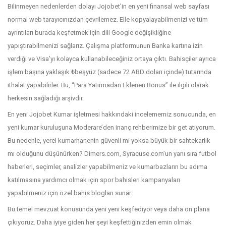
Bilinmeyen nedenlerden dolayı Jojobet’in en yeni finansal web sayfası
normal web tarayıcınızdan çevrilemez. Elle kopyalayabilmenizi ve tüm
ayrıntıları burada keşfetmek için dili Google değişikliğine
yapıştırabilmenizi sağlarız. Çalışma platformunun Banka kartına izin
verdiği ve Visa’yı kolayca kullanabileceğiniz ortaya çıktı. Bahisçiler ayrıca
işlem başına yaklaşık ₺‎beşyüz (sadece 72 ABD doları içinde) tutarında
ithalat yapabilirler. Bu, “Para Yatırmadan Eklenen Bonus” ile ilgili olarak
herkesin sağladığı arşivdir.
En yeni Jojobet Kumar işletmesi hakkındaki incelememiz sonucunda, en
yeni kumar kuruluşuna Moderare’den inanç rehberimize bir get atıyorum.
Bu nedenle, yerel kumarhanenin güvenli mi yoksa büyük bir sahtekarlık
mı olduğunu düşünürken? Dimers.com, Syracuse.com’un yanı sıra futbol
haberleri, seçimler, analizler yapabilmeniz ve kumarbazların bu adıma
katılmasına yardımcı olmak için spor bahisleri kampanyaları
yapabilmeniz için özel bahis blogları sunar.
Bu temel mevzuat konusunda yeni yeni keşfediyor veya daha ön plana
çıkıyoruz. Daha iyiye giden her şeyi keşfettiğinizden emin olmak