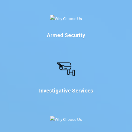
Armed Security
Investigative Services