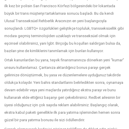
ilk kez bir polisin San Francisco Körfezi bölgesindeki bir lokantada
büyük bir trans müşteriyi tartaklaması sonucu başladı. Bu da kendi
Ulusal Transseksüel Rehberlik Aracınızın en yeni başlangıcıyla
sonuçlandı. LGBTQ+ özgürlükleri geliştikçe topluluk, transseksüellik gibi
modası geçmiş terminolojiden uzaklaştı ve transseksüel olmak için
eşcinsel olabilirsiniz, yani lgbt. Birçoğu bu koşulları saldırgan bulsa da,
bazıları yine de kimliklerini tanımlamak için bunları kullanıyor.
Ortak kanunlardan bu yana, teşvik finansmanınıza dönerken yeni “kumar”
unsuru kullanılamaz. Çantanıza aktardığınız bonus parayı gerçek
gelirinize dönüştürmek, bu yasa ve düzenlemelere uyduğunuz takdirde
oldukça kolaydır. Yeni bahis standartlarını belirledikten sonra, oynamaya
devam edebilir veya yeni maçlarda yatırdığınız ekstra parayı ve bunu
kullanarak elde ettiğiniz başarıyı geri çekebilirsiniz. Redbet ailesinin bir
üyesi olduğunuz için çok sayıda reklam alabilirsiniz. Başlangıç ​​olarak,
ekstra kabul paketi genellikle ilk para yatırma işleminden hemen sonra
güzel bir para yatırma bonusu ile sizi ödüllendirir.