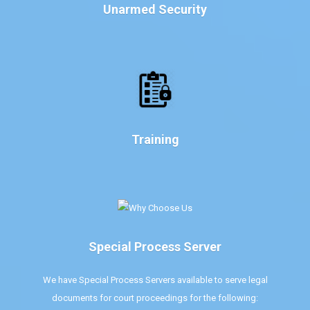
Unarmed Security
Training
Special Process Server
We have Special Process Servers available to serve legal
documents for court proceedings for the following: