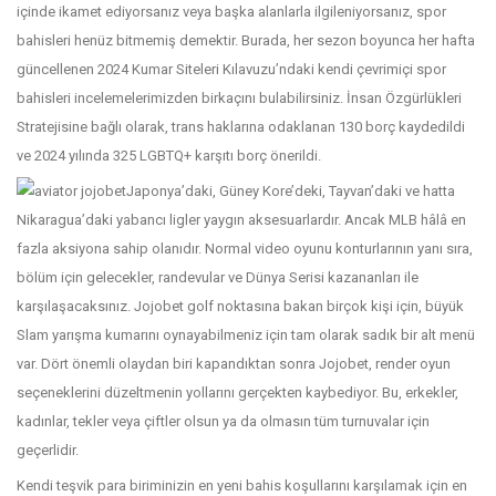
içinde ikamet ediyorsanız veya başka alanlarla ilgileniyorsanız, spor
bahisleri henüz bitmemiş demektir.
Burada, her sezon boyunca her hafta
güncellenen 2024 Kumar Siteleri Kılavuzu’ndaki kendi çevrimiçi spor
bahisleri incelemelerimizden birkaçını bulabilirsiniz. İnsan Özgürlükleri
Stratejisine bağlı olarak, trans haklarına odaklanan 130 borç kaydedildi
ve 2024 yılında 325 LGBTQ+ karşıtı borç önerildi.
Japonya’daki, Güney Kore’deki, Tayvan’daki ve hatta
Nikaragua’daki yabancı ligler yaygın aksesuarlardır. Ancak MLB hâlâ en
fazla aksiyona sahip olanıdır. Normal video oyunu konturlarının yanı sıra,
bölüm için gelecekler, randevular ve Dünya Serisi kazananları ile
karşılaşacaksınız. Jojobet golf noktasına bakan birçok kişi için, büyük
Slam yarışma kumarını oynayabilmeniz için tam olarak sadık bir alt menü
var. Dört önemli olaydan biri kapandıktan sonra Jojobet, render oyun
seçeneklerini düzeltmenin yollarını gerçekten kaybediyor. Bu, erkekler,
kadınlar, tekler veya çiftler olsun ya da olmasın tüm turnuvalar için
geçerlidir.
Kendi teşvik para biriminizin en yeni bahis koşullarını karşılamak için en