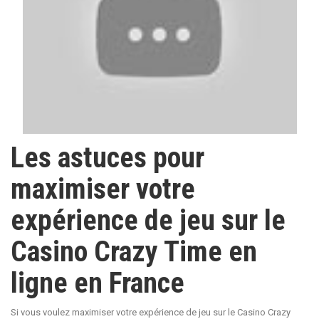
Les astuces pour
maximiser votre
expérience de jeu sur le
Casino Crazy Time en
ligne en France
Si vous voulez maximiser votre expérience de jeu sur le Casino Crazy