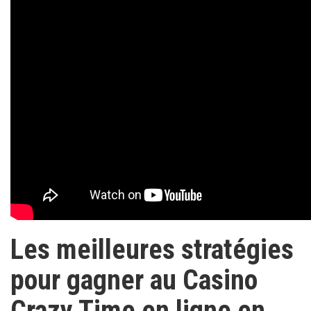
Les meilleures stratégies
pour gagner au Casino
Crazy Time en ligne en