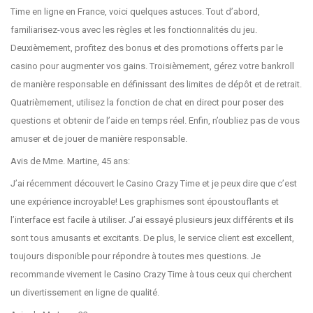
Time en ligne en France, voici quelques astuces. Tout d’abord,
familiarisez-vous avec les règles et les fonctionnalités du jeu.
Deuxièmement, profitez des bonus et des promotions offerts par le
casino pour augmenter vos gains. Troisièmement, gérez votre bankroll
de manière responsable en définissant des limites de dépôt et de retrait.
Quatrièmement, utilisez la fonction de chat en direct pour poser des
questions et obtenir de l’aide en temps réel. Enfin, n’oubliez pas de vous
amuser et de jouer de manière responsable.
Avis de Mme. Martine, 45 ans:
J’ai récemment découvert le Casino Crazy Time et je peux dire que c’est
une expérience incroyable! Les graphismes sont époustouflants et
l’interface est facile à utiliser. J’ai essayé plusieurs jeux différents et ils
sont tous amusants et excitants. De plus, le service client est excellent,
toujours disponible pour répondre à toutes mes questions. Je
recommande vivement le Casino Crazy Time à tous ceux qui cherchent
un divertissement en ligne de qualité.