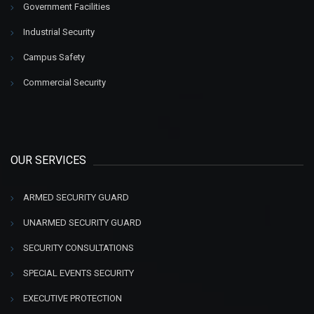
Government Facilities
Industrial Security
Campus Safety
Commercial Security
OUR SERVICES
ARMED SECURITY GUARD
UNARMED SECURITY GUARD
SECURITY CONSULTATIONS
SPECIAL EVENTS SECURITY
EXECUTIVE PROTECTION