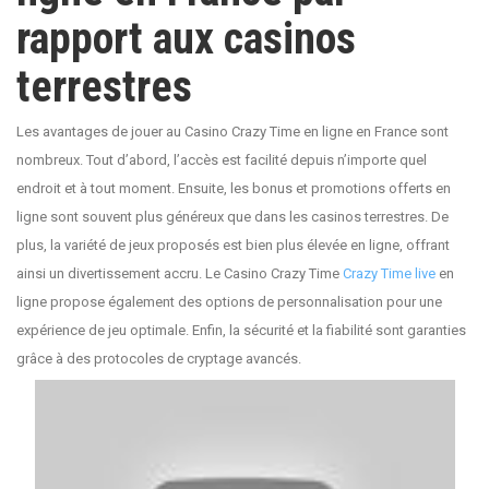
rapport aux casinos
terrestres
Les avantages de jouer au Casino Crazy Time en ligne en France sont
nombreux. Tout d’abord, l’accès est facilité depuis n’importe quel
endroit et à tout moment. Ensuite, les bonus et promotions offerts en
ligne sont souvent plus généreux que dans les casinos terrestres. De
plus, la variété de jeux proposés est bien plus élevée en ligne, offrant
ainsi un divertissement accru. Le Casino Crazy Time
Crazy Time live
en
ligne propose également des options de personnalisation pour une
expérience de jeu optimale. Enfin, la sécurité et la fiabilité sont garanties
grâce à des protocoles de cryptage avancés.