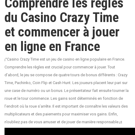
Comprendre les règles
du Casino Crazy Time
et commencer à jouer
en ligne en France
¡°Casino Crazy Time est un jeu de casino en ligne populaire en France.
Comprendre les règles est crucial pour commencer à jouer. Tout
d’abord, le jeu se compose de quatre tours de bonus différents : Crazy
Time, Pachinko, Coin Flip et Cash Hunt. Les joueurs placent leur pari sur
une case de numéro ou un bonus. Le présentateur fait ensuite tourner la
roue et le tour commence. Les gains sont déterminés en fonction de
l’endroit où la roue s’arrête. Il est important de connaître les valeurs des
multiplicateurs et des paiements pour maximiser vos gains. Enfin,
n’oubliez pas de vous amuser et de jouer de manière responsable.¡±