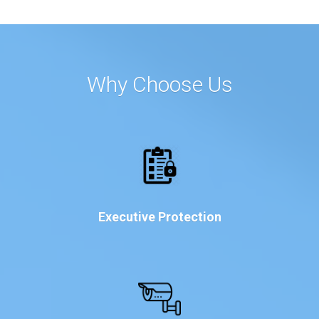
Why Choose Us
Executive Protection