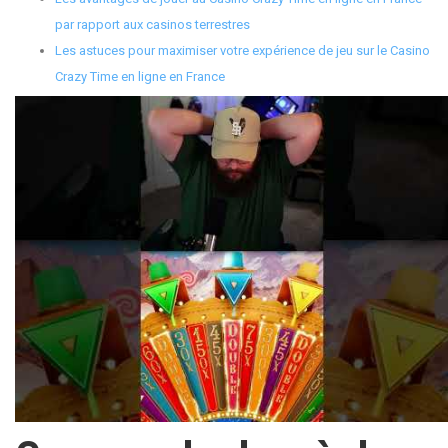
par rapport aux casinos terrestres
Les astuces pour maximiser votre expérience de jeu sur le Casino
Crazy Time en ligne en France