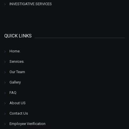
INVESTIGATIVE SERVICES
QUICK LINKS
Home
.
Services
.
Our Team
Gallery
FAQ
About US
Contact Us
Employee Verification