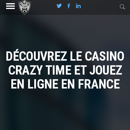
DÉCOUVREZ LE CASINO
CRAZY TIME ET JOUEZ
EN LIGNE EN FRANCE