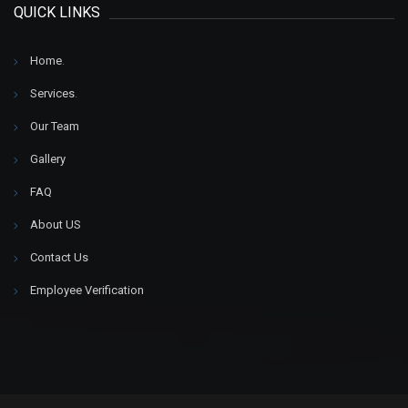
QUICK LINKS
Home
.
Services
.
Our Team
Gallery
FAQ
About US
Contact Us
Employee Verification