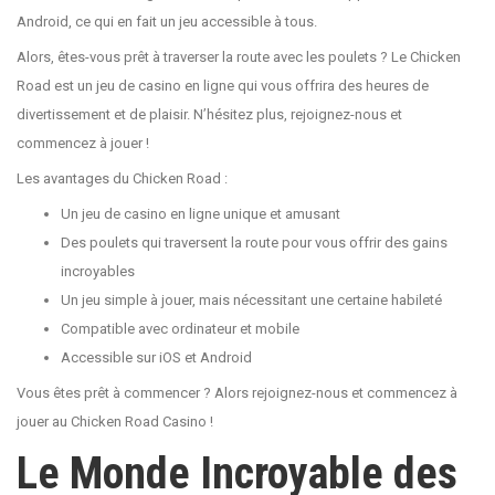
Android, ce qui en fait un jeu accessible à tous.
Alors, êtes-vous prêt à traverser la route avec les poulets ? Le Chicken
Road est un jeu de casino en ligne qui vous offrira des heures de
divertissement et de plaisir. N’hésitez plus, rejoignez-nous et
commencez à jouer !
Les avantages du Chicken Road :
Un jeu de casino en ligne unique et amusant
Des poulets qui traversent la route pour vous offrir des gains
incroyables
Un jeu simple à jouer, mais nécessitant une certaine habileté
Compatible avec ordinateur et mobile
Accessible sur iOS et Android
Vous êtes prêt à commencer ? Alors rejoignez-nous et commencez à
jouer au Chicken Road Casino !
Le Monde Incroyable des