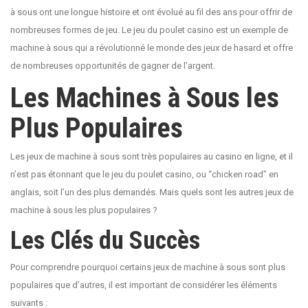
à sous ont une longue histoire et ont évolué au fil des ans pour offrir de
nombreuses formes de jeu. Le jeu du poulet casino est un exemple de
machine à sous qui a révolutionné le monde des jeux de hasard et offre
de nombreuses opportunités de gagner de l’argent.
Les Machines à Sous les
Plus Populaires
Les jeux de machine à sous sont très populaires au casino en ligne, et il
n’est pas étonnant que le jeu du poulet casino, ou “chicken road” en
anglais, soit l’un des plus demandés. Mais quels sont les autres jeux de
machine à sous les plus populaires ?
Les Clés du Succès
Pour comprendre pourquoi certains jeux de machine à sous sont plus
populaires que d’autres, il est important de considérer les éléments
suivants :