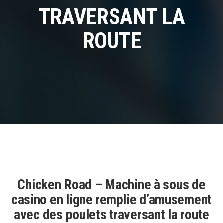
TRAVERSANT LA
ROUTE
Chicken Road – Machine à sous de
casino en ligne remplie d’amusement
avec des poulets traversant la route