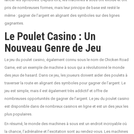
pris de nombreuses formes, mais leur principe de base est resté le
même : gagner de l’argent en alignant des symboles sur des lignes
gagnantes.
Le Poulet Casino : Un
Nouveau Genre de Jeu
Le jeu du poulet casino, également connu sous le nom de Chicken Road
Game, est un exemple de machine à sous qui a révolutionné le monde
des jeux de hasard. Dans ce jeu, les joueurs doivent aider des poulets à
traverser la route en alignant des symboles pour gagner de l’argent. Le
jeu est simple, mais il est également très addictif et offre de
nombreuses opportunités de gagner de l’argent. Le jeu du poulet casino
est disponible dans de nombreux casinos en ligne et est un des jeux les
plus populaires.
En résumé, le monde des machines à sous est un endroit incroyable où
la chance, l’adrénaline et l’excitation sont au rendez-vous. Les machines