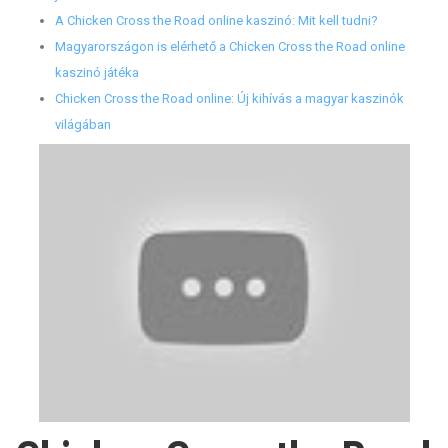
A Chicken Cross the Road online kaszinó: Mit kell tudni?
Magyarországon is elérhető a Chicken Cross the Road online
kaszinó játéka
Chicken Cross the Road online: Új kihívás a magyar kaszinók
világában