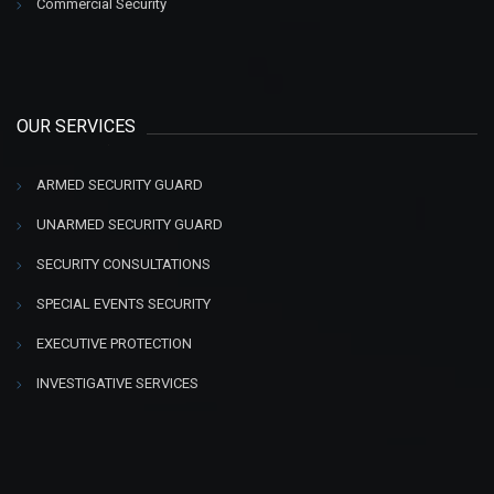
Commercial Security
OUR SERVICES
ARMED SECURITY GUARD
UNARMED SECURITY GUARD
SECURITY CONSULTATIONS
SPECIAL EVENTS SECURITY
EXECUTIVE PROTECTION
INVESTIGATIVE SERVICES