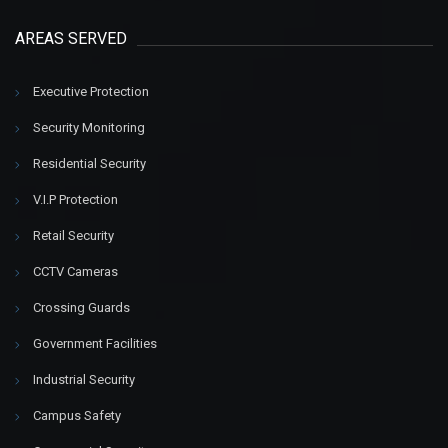
AREAS SERVED
Executive Protection
Security Monitoring
Residential Security
V.I.P Protection
Retail Security
CCTV Cameras
Crossing Guards
Government Facilities
Industrial Security
Campus Safety