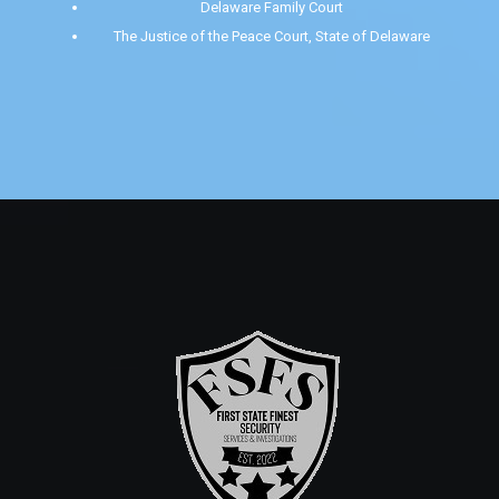
Delaware Family Court
The Justice of the Peace Court, State of Delaware