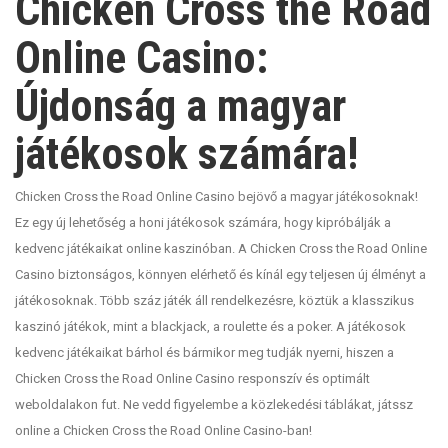
Chicken Cross the Road
Online Casino:
Újdonság a magyar
játékosok számára!
Chicken Cross the Road Online Casino bejövő a magyar játékosoknak!
Ez egy új lehetőség a honi játékosok számára, hogy kipróbálják a
kedvenc játékaikat online kaszinóban. A Chicken Cross the Road Online
Casino biztonságos, könnyen elérhető és kínál egy teljesen új élményt a
játékosoknak. Több száz játék áll rendelkezésre, köztük a klasszikus
kaszinó játékok, mint a blackjack, a roulette és a poker. A játékosok
kedvenc játékaikat bárhol és bármikor meg tudják nyerni, hiszen a
Chicken Cross the Road Online Casino responszív és optimált
weboldalakon fut. Ne vedd figyelembe a közlekedési táblákat, játssz
online a Chicken Cross the Road Online Casino-ban!