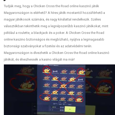
Tudják meg, hogy a Chicken Cross the Road online kaszinó játék
Magyarországon is elérhető? A híres játék mostantól hozzáférhető a
magyar játékosok számára, és nagy kínálattal rendelkezik. Széles
választékban tekinthetik meg a legnépszerűbb kaszinó játékokat, mint
például a roulette, a blackjack és a poker. A Chicken Cross the Road
online kaszino biztonságos és megbízható, nyújtva a legmagasabb
biztonsági szabványokat a fizetési és az adatvédelmi terén.
Magyarországon is élvezhetik a Chicken Cross the Road online kaszinó
játékát, és élvezhessék a kasino világát ma már!