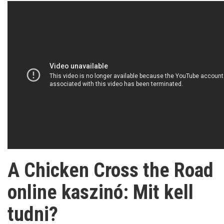
A Chicken Cross the Road
online kaszinó: Mit kell
tudni?