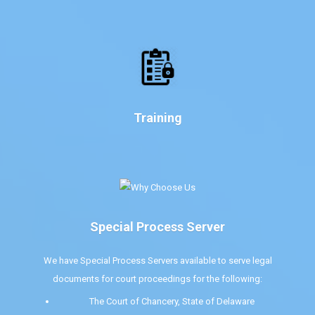
Training
Special Process Server
We have Special Process Servers available to serve legal
documents for court proceedings for the following:
The Court of Chancery, State of Delaware