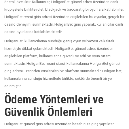
önemli özelliktir. Kullanıcılar, HoliganBet güncel adres üzerinden canlı
krupiyelerle birlikte rulet, blackjack ve baccarat gibi oyunlara katılabilirler.
HoliganBet resmi giriş adresi üzerinden erişilebilen bu oyunlar, gerçek bir
casino deneyimi sunmaktadır. HoliganBet giris yaparak, kullanıcılar canlı
casino oyunlarına katılabilmektedir.
HoliganBet, kullanıcılarına sunduğu geniş oyun yelpazesi ve kaliteli
hizmetiyle dikkat çekmektedir. HoliganBet güncel adres üzerinden
erişilebilen platform, kullanıcılarına güvenli ve adil bir oyun ortamı
sunmaktadır. HoliganBet resmi sitesi, kullanıcılarına HoliganBet güncel
giriş adresi üzerinden erişilebilen bir platform sunmaktadır. Holigan bet,
kullanıcılarına sunduğu hizmetlerle birlikte, sektörde önemli bir yer
edinmiştir.
Ödeme Yöntemleri ve
Güvenlik Önlemleri
HoliganBet güncel giriş adresi üzerinden hesabınıza giriş yaptıktan