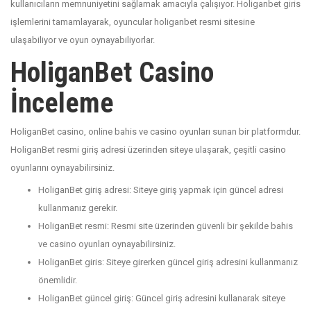
kullanıcıların memnuniyetini sağlamak amacıyla çalışıyor. Holiganbet giris
işlemlerini tamamlayarak, oyuncular holiganbet resmi sitesine
ulaşabiliyor ve oyun oynayabiliyorlar.
HoliganBet Casino
İnceleme
HoliganBet casino, online bahis ve casino oyunları sunan bir platformdur.
HoliganBet resmi giriş adresi üzerinden siteye ulaşarak, çeşitli casino
oyunlarını oynayabilirsiniz.
HoliganBet giriş adresi: Siteye giriş yapmak için güncel adresi
kullanmanız gerekir.
HoliganBet resmi: Resmi site üzerinden güvenli bir şekilde bahis
ve casino oyunları oynayabilirsiniz.
HoliganBet giris: Siteye girerken güncel giriş adresini kullanmanız
önemlidir.
HoliganBet güncel giriş: Güncel giriş adresini kullanarak siteye