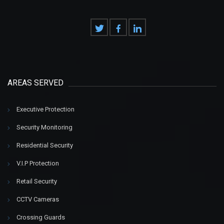
AREAS SERVED
Executive Protection
Security Monitoring
Residential Security
V.I.P Protection
Retail Security
CCTV Cameras
Crossing Guards