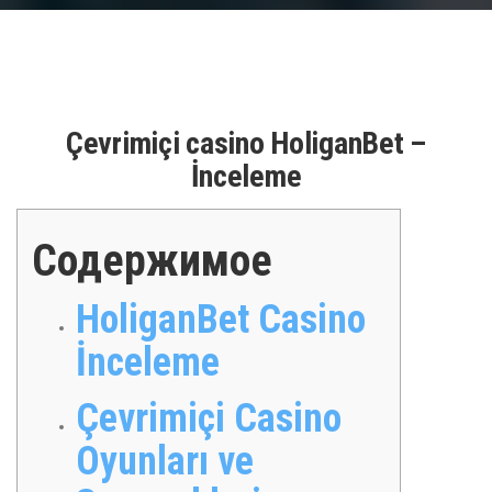
Çevrimiçi casino HoliganBet –
İnceleme
Содержимое
HoliganBet Casino
İnceleme
Çevrimiçi Casino
Oyunları ve