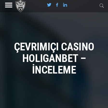
ÇEVRIMIÇI CASINO
HOLIGANBET –
İNCELEME