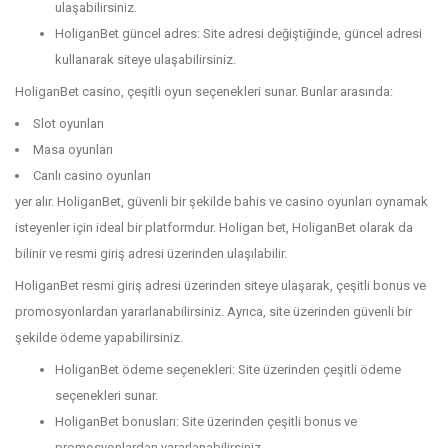
ulaşabilirsiniz.
HoliganBet güncel adres: Site adresi değiştiğinde, güncel adresi
kullanarak siteye ulaşabilirsiniz.
HoliganBet casino, çeşitli oyun seçenekleri sunar. Bunlar arasında:
Slot oyunları
Masa oyunları
Canlı casino oyunları
yer alır. HoliganBet, güvenli bir şekilde bahis ve casino oyunları oynamak
isteyenler için ideal bir platformdur. Holigan bet, HoliganBet olarak da
bilinir ve resmi giriş adresi üzerinden ulaşılabilir.
HoliganBet resmi giriş adresi üzerinden siteye ulaşarak, çeşitli bonus ve
promosyonlardan yararlanabilirsiniz. Ayrıca, site üzerinden güvenli bir
şekilde ödeme yapabilirsiniz.
HoliganBet ödeme seçenekleri: Site üzerinden çeşitli ödeme
seçenekleri sunar.
HoliganBet bonusları: Site üzerinden çeşitli bonus ve
promosyonlardan yararlanabilirsiniz.