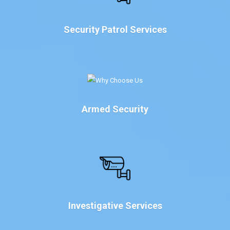
Security Patrol Services
Armed Security
Investigative Services