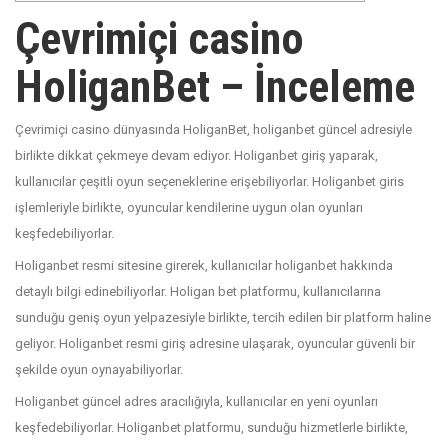
Çevrimiçi casino
HoliganBet – İnceleme
Çevrimiçi casino dünyasında HoliganBet, holiganbet güncel adresiyle
birlikte dikkat çekmeye devam ediyor. Holiganbet giriş yaparak,
kullanıcılar çeşitli oyun seçeneklerine erişebiliyorlar. Holiganbet giris
işlemleriyle birlikte, oyuncular kendilerine uygun olan oyunları
keşfedebiliyorlar.
Holiganbet resmi sitesine girerek, kullanıcılar holiganbet hakkında
detaylı bilgi edinebiliyorlar. Holigan bet platformu, kullanıcılarına
sunduğu geniş oyun yelpazesiyle birlikte, tercih edilen bir platform haline
geliyor. Holiganbet resmi giriş adresine ulaşarak, oyuncular güvenli bir
şekilde oyun oynayabiliyorlar.
Holiganbet güncel adres aracılığıyla, kullanıcılar en yeni oyunları
keşfedebiliyorlar. Holiganbet platformu, sunduğu hizmetlerle birlikte,