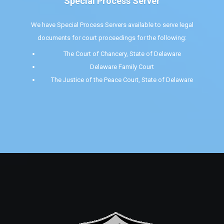
Special Process Server
We have Special Process Servers available to serve legal
documents for court proceedings for the following:
The Court of Chancery, State of Delaware
Delaware Family Court
The Justice of the Peace Court, State of Delaware