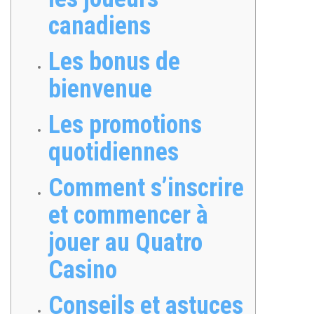
canadiens
Les bonus de
bienvenue
Les promotions
quotidiennes
Comment s’inscrire
et commencer à
jouer au Quatro
Casino
Conseils et astuces