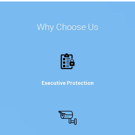
Why Choose Us
Executive Protection