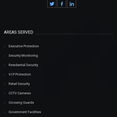
AREAS SERVED
Executive Protection
Security Monitoring
Residential Security
V.I.P Protection
Retail Security
CCTV Cameras
Crossing Guards
Government Facilities