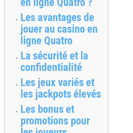
en ligne Quatro ?
Les avantages de
jouer au casino en
ligne Quatro
La sécurité et la
confidentialité
Les jeux variés et
les jackpots élevés
Les bonus et
promotions pour
les joueurs