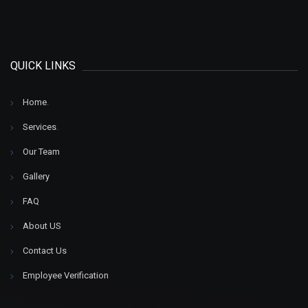
QUICK LINKS
Home
.
Services
.
Our Team
Gallery
FAQ
About US
Contact Us
Employee Verification