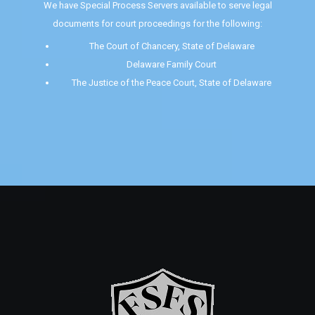
We have Special Process Servers available to serve legal
documents for court proceedings for the following:
The Court of Chancery, State of Delaware
Delaware Family Court
The Justice of the Peace Court, State of Delaware