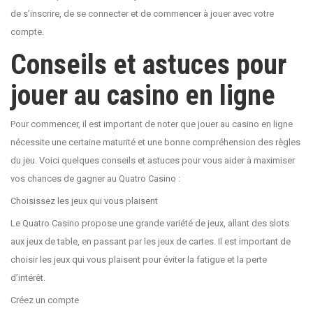
de s’inscrire, de se connecter et de commencer à jouer avec votre
compte.
Conseils et astuces pour
jouer au casino en ligne
Pour commencer, il est important de noter que jouer au casino en ligne
nécessite une certaine maturité et une bonne compréhension des règles
du jeu. Voici quelques conseils et astuces pour vous aider à maximiser
vos chances de gagner au Quatro Casino :
Choisissez les jeux qui vous plaisent
Le Quatro Casino propose une grande variété de jeux, allant des slots
aux jeux de table, en passant par les jeux de cartes. Il est important de
choisir les jeux qui vous plaisent pour éviter la fatigue et la perte
d’intérêt.
Créez un compte