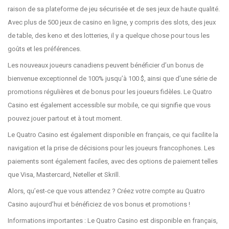
raison de sa plateforme de jeu sécurisée et de ses jeux de haute qualité.
Avec plus de 500 jeux de casino en ligne, y compris des slots, des jeux
de table, des keno et des lotteries, il y a quelque chose pour tous les
goûts et les préférences.
Les nouveaux joueurs canadiens peuvent bénéficier d’un bonus de
bienvenue exceptionnel de 100% jusqu’à 100 $, ainsi que d’une série de
promotions régulières et de bonus pour les joueurs fidèles. Le Quatro
Casino est également accessible sur mobile, ce qui signifie que vous
pouvez jouer partout et à tout moment.
Le Quatro Casino est également disponible en français, ce qui facilite la
navigation et la prise de décisions pour les joueurs francophones. Les
paiements sont également faciles, avec des options de paiement telles
que Visa, Mastercard, Neteller et Skrill.
Alors, qu’est-ce que vous attendez ? Créez votre compte au Quatro
Casino aujourd’hui et bénéficiez de vos bonus et promotions !
Informations importantes : Le Quatro Casino est disponible en français,