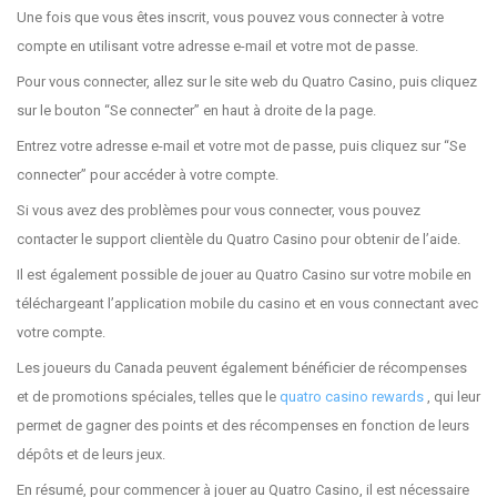
Une fois que vous êtes inscrit, vous pouvez vous connecter à votre
compte en utilisant votre adresse e-mail et votre mot de passe.
Pour vous connecter, allez sur le site web du Quatro Casino, puis cliquez
sur le bouton “Se connecter” en haut à droite de la page.
Entrez votre adresse e-mail et votre mot de passe, puis cliquez sur “Se
connecter” pour accéder à votre compte.
Si vous avez des problèmes pour vous connecter, vous pouvez
contacter le support clientèle du Quatro Casino pour obtenir de l’aide.
Il est également possible de jouer au Quatro Casino sur votre mobile en
téléchargeant l’application mobile du casino et en vous connectant avec
votre compte.
Les joueurs du Canada peuvent également bénéficier de récompenses
et de promotions spéciales, telles que le
quatro casino rewards
, qui leur
permet de gagner des points et des récompenses en fonction de leurs
dépôts et de leurs jeux.
En résumé, pour commencer à jouer au Quatro Casino, il est nécessaire