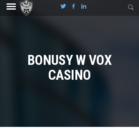
BONUSY W VOX
CASINO