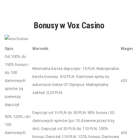
Bonusy w Vox Casino
Opis
Warunki
Wager
Od 100% do
150% bonus i
Minimalna kwota depozytu: 15 PLN. Maksymalna
do 100
kwota bonusu: 410 PLN. Darmowe spiny na
darmowych
x35
automacie Gates Of Olympus. Maksymalny
spinów za
zakład: 0,35 PLN.
pierwszy
depozyt
Depozyt od 15 PLN do 50 PLN: 90% bonus i 30
90%-120% i do
darmowych spinów (po 10 dziennie przez trzy
100
dni). Depozyt od 50 PLN do 110 PLN: 100%
darmowych
x35
bonus. Depozyt 110 PLN: 125% bonus. Darmowe