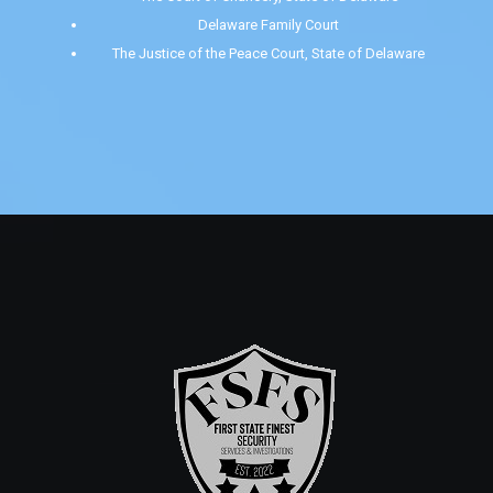
Delaware Family Court
The Justice of the Peace Court, State of Delaware