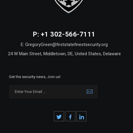
P: +1 302-566-7111
E: GregoryGreen@firststatefinestsecurity.org
24 W Main Street, Middletown, DE, United States, Delaware
Get the security news, Join us!