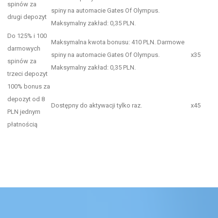
spinów za
spiny na automacie Gates Of Olympus.
drugi depozyt
Maksymalny zakład: 0,35 PLN.
Do 125% i 100
Maksymalna kwota bonusu: 410 PLN. Darmowe
darmowych
spiny na automacie Gates Of Olympus.
x35
spinów za
Maksymalny zakład: 0,35 PLN.
trzeci depozyt
100% bonus za
depozyt od 8
Dostępny do aktywacji tylko raz.
x45
PLN jednym
płatnością