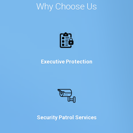
Why Choose Us
Executive Protection
Security Patrol Services