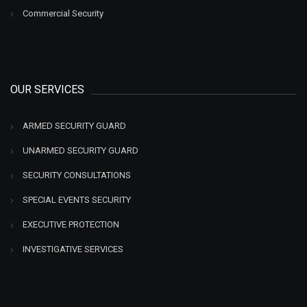
Commercial Security
OUR SERVICES
ARMED SECURITY GUARD
UNARMED SECURITY GUARD
SECURITY CONSULTATIONS
SPECIAL EVENTS SECURITY
EXECUTIVE PROTECTION
INVESTIGATIVE SERVICES