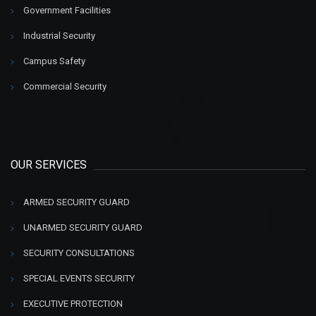
Government Facilities
Industrial Security
Campus Safety
Commercial Security
OUR SERVICES
ARMED SECURITY GUARD
UNARMED SECURITY GUARD
SECURITY CONSULTATIONS
SPECIAL EVENTS SECURITY
EXECUTIVE PROTECTION