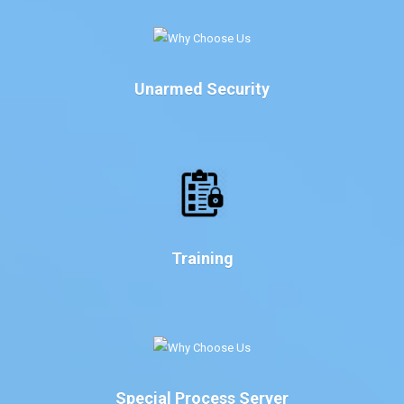
Unarmed Security
Training
Special Process Server