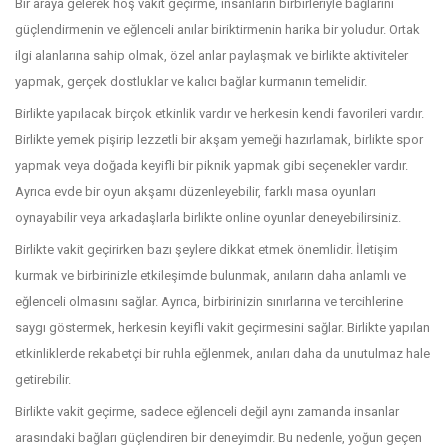
Bir araya gelerek hoş vakit geçirme, insanların birbirleriyle bağlarını
güçlendirmenin ve eğlenceli anılar biriktirmenin harika bir yoludur. Ortak
ilgi alanlarına sahip olmak, özel anlar paylaşmak ve birlikte aktiviteler
yapmak, gerçek dostluklar ve kalıcı bağlar kurmanın temelidir.
Birlikte yapılacak birçok etkinlik vardır ve herkesin kendi favorileri vardır.
Birlikte yemek pişirip lezzetli bir akşam yemeği hazırlamak, birlikte spor
yapmak veya doğada keyifli bir piknik yapmak gibi seçenekler vardır.
Ayrıca evde bir oyun akşamı düzenleyebilir, farklı masa oyunları
oynayabilir veya arkadaşlarla birlikte online oyunlar deneyebilirsiniz.
Birlikte vakit geçirirken bazı şeylere dikkat etmek önemlidir. İletişim
kurmak ve birbirinizle etkileşimde bulunmak, anıların daha anlamlı ve
eğlenceli olmasını sağlar. Ayrıca, birbirinizin sınırlarına ve tercihlerine
saygı göstermek, herkesin keyifli vakit geçirmesini sağlar. Birlikte yapılan
etkinliklerde rekabetçi bir ruhla eğlenmek, anıları daha da unutulmaz hale
getirebilir.
Birlikte vakit geçirme, sadece eğlenceli değil aynı zamanda insanlar
arasındaki bağları güçlendiren bir deneyimdir. Bu nedenle, yoğun geçen