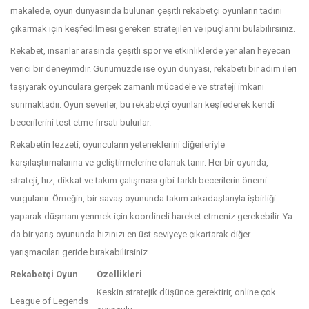
makalede, oyun dünyasında bulunan çeşitli rekabetçi oyunların tadını
çıkarmak için keşfedilmesi gereken stratejileri ve ipuçlarını bulabilirsiniz.
Rekabet, insanlar arasında çeşitli spor ve etkinliklerde yer alan heyecan
verici bir deneyimdir. Günümüzde ise oyun dünyası, rekabeti bir adım ileri
taşıyarak oyunculara gerçek zamanlı mücadele ve strateji imkanı
sunmaktadır. Oyun severler, bu rekabetçi oyunları keşfederek kendi
becerilerini test etme fırsatı bulurlar.
Rekabetin lezzeti, oyuncuların yeteneklerini diğerleriyle
karşılaştırmalarına ve geliştirmelerine olanak tanır. Her bir oyunda,
strateji, hız, dikkat ve takım çalışması gibi farklı becerilerin önemi
vurgulanır. Örneğin, bir savaş oyununda takım arkadaşlarıyla işbirliği
yaparak düşmanı yenmek için koordineli hareket etmeniz gerekebilir. Ya
da bir yarış oyununda hızınızı en üst seviyeye çıkartarak diğer
yarışmacıları geride bırakabilirsiniz.
Rekabetçi Oyun
Özellikleri
Keskin stratejik düşünce gerektirir, online çok
League of Legends