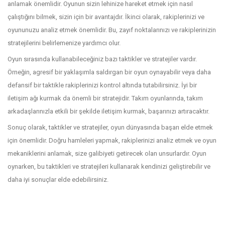
anlamak önemlidir. Oyunun sizin lehinize hareket etmek için nasıl
çalıştığını bilmek, sizin için bir avantajdır. İkinci olarak, rakiplerinizi ve
oyununuzu analiz etmek önemlidir. Bu, zayıf noktalarınızı ve rakiplerinizin
stratejilerini belirlemenize yardımcı olur.
Oyun sırasında kullanabileceğiniz bazı taktikler ve stratejiler vardır.
Örneğin, agresif bir yaklaşımla saldırgan bir oyun oynayabilir veya daha
defansif bir taktikle rakiplerinizi kontrol altında tutabilirsiniz. İyi bir
iletişim ağı kurmak da önemli bir stratejidir. Takım oyunlarında, takım
arkadaşlarınızla etkili bir şekilde iletişim kurmak, başarınızı artıracaktır.
Sonuç olarak, taktikler ve stratejiler, oyun dünyasında başarı elde etmek
için önemlidir. Doğru hamleleri yapmak, rakiplerinizi analiz etmek ve oyun
mekaniklerini anlamak, size galibiyeti getirecek olan unsurlardır. Oyun
oynarken, bu taktikleri ve stratejileri kullanarak kendinizi geliştirebilir ve
daha iyi sonuçlar elde edebilirsiniz.