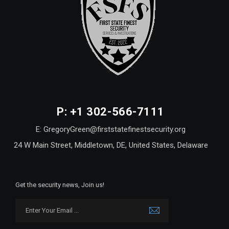
P: +1 302-566-7111
E: GregoryGreen@firststatefinestsecurity.org
24 W Main Street, Middletown, DE, United States, Delaware
Get the security news, Join us!