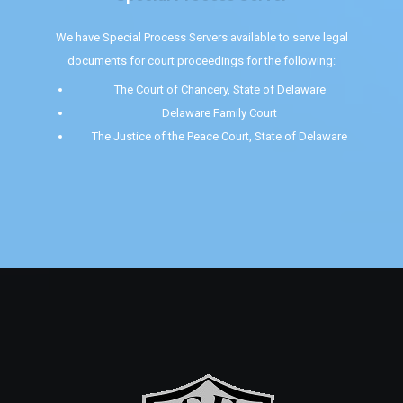
We have Special Process Servers available to serve legal
documents for court proceedings for the following:
The Court of Chancery, State of Delaware
Delaware Family Court
The Justice of the Peace Court, State of Delaware