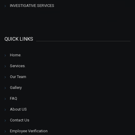
INVESTIGATIVE SERVICES
QUICK LINKS
Home
.
Services
.
Our Team
Gallery
FAQ
About US
Contact Us
Employee Verification