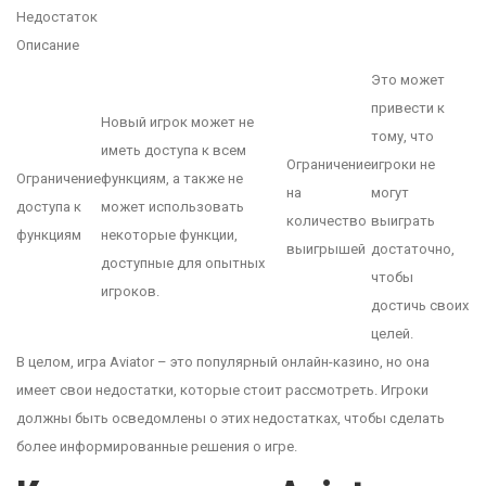
Недостаток
Описание
Это может
привести к
Новый игрок может не
тому, что
иметь доступа к всем
Ограничение
игроки не
Ограничение
функциям, а также не
на
могут
доступа к
может использовать
количество
выиграть
функциям
некоторые функции,
выигрышей
достаточно,
доступные для опытных
чтобы
игроков.
достичь своих
целей.
В целом, игра Aviator – это популярный онлайн-казино, но она
имеет свои недостатки, которые стоит рассмотреть. Игроки
должны быть осведомлены о этих недостатках, чтобы сделать
более информированные решения о игре.