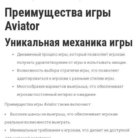
Преимущества игры
Aviator
Уникальная механика игры
Динамичный процесс игры, который позволяет игрокам
получать удовлетворение от игры и испытывать эмоции.
Возможность выбора стратегии игры, что позволяет
адаптироваться к игрокам с разными стилем игры.
Многообразие вариантов выигрыша, что обеспечивает
игрокам постоянный интерес и ожидание.
Преимущества игры Aviator также включают:
Высокие шансы на выигрыш, что обеспечивает игрокам
реальные возможности выиграть.
Минимальные требования к игрокам, что делает ее доступной