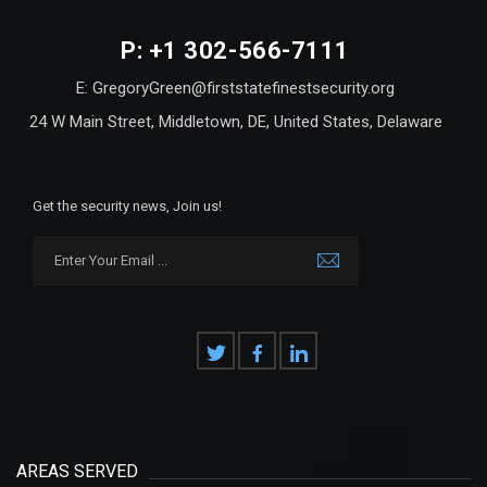
P: +1 302-566-7111
E: GregoryGreen@firststatefinestsecurity.org
24 W Main Street, Middletown, DE, United States, Delaware
Get the security news, Join us!
AREAS SERVED