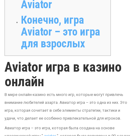
Aviator
Конечно, игра
Aviator – это игра
для взрослых
Aviator игра в казино
онлайн
В мире онлайн-казино есть много игр, которые могут привлечь
внимание любителей азарта. Авиатор игра – это одна из них. Это
игра, которая сочетает в себе элементы стратегии, тактики и
удачи, что делает ее особенно привлекательной для игроков.
Авиатор игра – это игра, которая была создана на основе
классической игры ”
aviator
“, которая была популярна в 90-х годах.