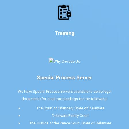
Training
Special Process Server
We have Special Process Servers available to serve legal
documents for court proceedings for the following:
The Court of Chancery, State of Delaware
Delaware Family Court
The Justice of the Peace Court, State of Delaware