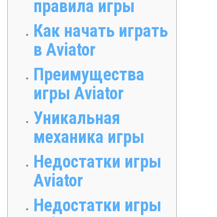
правила игры
Как начать играть
в Aviator
Преимущества
игры Aviator
Уникальная
механика игры
Недостатки игры
Aviator
Недостатки игры