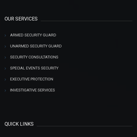
OUR SERVICES
ARMED SECURITY GUARD
UNARMED SECURITY GUARD
SECURITY CONSULTATIONS
SPECIAL EVENTS SECURITY
EXECUTIVE PROTECTION
INVESTIGATIVE SERVICES
QUICK LINKS