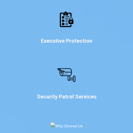
Executive Protection
Security Patrol Services