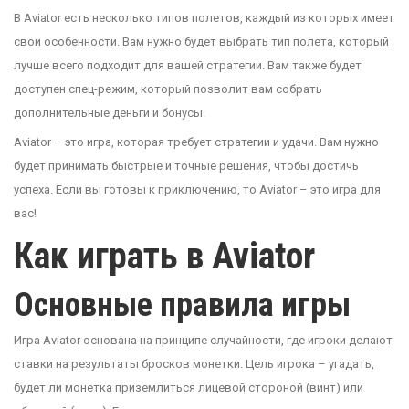
В Aviator есть несколько типов полетов, каждый из которых имеет
свои особенности. Вам нужно будет выбрать тип полета, который
лучше всего подходит для вашей стратегии. Вам также будет
доступен спец-режим, который позволит вам собрать
дополнительные деньги и бонусы.
Aviator – это игра, которая требует стратегии и удачи. Вам нужно
будет принимать быстрые и точные решения, чтобы достичь
успеха. Если вы готовы к приключению, то Aviator – это игра для
вас!
Как играть в Aviator
Основные правила игры
Игра Aviator основана на принципе случайности, где игроки делают
ставки на результаты бросков монетки. Цель игрока – угадать,
будет ли монетка приземлиться лицевой стороной (винт) или