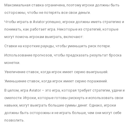
Максимальная ставка ограничена, поэтому игроки должны быть
осторожны, чтобы не потерять все свои деньги.
Чтобы играть в Aviator успешно, игроки должны иметь стратегию и
понимать, как работает игра. Некоторые из стратегий, которые
могут помочь игрокам выиграть, включают:
Ставки на короткие раунды, чтобы уменьшить риск потери.
Использование прогнозов, чтобы предсказать результат броска
монетки.
Увеличение ставок, когда игрок имеет серию выигрышей.
Уменьшение ставок, когда игрок имеет серию поражений.
В целом, игра Aviator – это игра, которая требует стратегии, удачи и
смелости. Игроки, которые готовы рискнуть и использовать свои
навыки, могут выиграть большие суммы денег. Однако, игроки
должны быть осторожны и не играть больше, чем они могут себе
позволить.