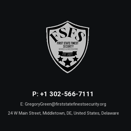
P: +1 302-566-7111
E: GregoryGreen@firststatefinestsecurity.org
24 W Main Street, Middletown, DE, United States, Delaware