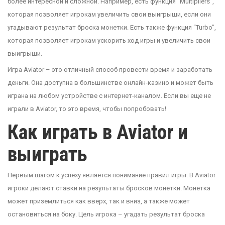
более интересной и сложной. Например, есть функция “Multipliers”,
которая позволяет игрокам увеличить свои выигрыши, если они
угадывают результат броска монетки. Есть также функция “Turbo”,
которая позволяет игрокам ускорить ход игры и увеличить свои
выигрыши.
Игра Aviator – это отличный способ провести время и заработать
деньги. Она доступна в большинстве онлайн-казино и может быть
играна на любом устройстве с интернет-каналом. Если вы еще не
играли в Aviator, то это время, чтобы попробовать!
Как играть в Aviator и
выиграть
Первым шагом к успеху является понимание правил игры. В Aviator
игроки делают ставки на результаты бросков монетки. Монетка
может приземлиться как вверх, так и вниз, а также может
остановиться на боку. Цель игрока – угадать результат броска