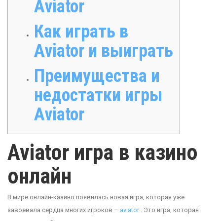
Aviator
Как играть в
Aviator и выиграть
Преимущества и
недостатки игры
Aviator
Aviator игра в казино
онлайн
В мире онлайн-казино появилась новая игра, которая уже
завоевала сердца многих игроков –
aviator
. Это игра, которая