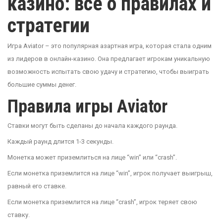
казино: все о правилах и
стратегии
Игра Aviator – это популярная азартная игра, которая стала одним
из лидеров в онлайн-казино. Она предлагает игрокам уникальную
возможность испытать свою удачу и стратегию, чтобы выиграть
большие суммы денег.
Правила игры Aviator
Ставки могут быть сделаны до начала каждого раунда.
Каждый раунд длится 1-3 секунды.
Монетка может приземлиться на лице “win” или “crash”.
Если монетка приземлится на лице “win”, игрок получает выигрыш,
равный его ставке.
Если монетка приземлится на лице “crash”, игрок теряет свою
ставку.