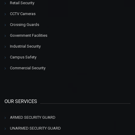
Retail Security
CCTV Cameras
Crossing Guards
Government Facilities
Industrial Security
Campus Safety
Commercial Security
OUR SERVICES
ARMED SECURITY GUARD
UNARMED SECURITY GUARD