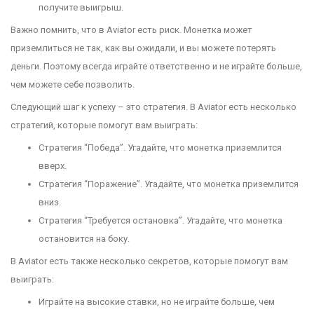
получите выигрыш.
Важно помнить, что в Aviator есть риск. Монетка может
приземлиться не так, как вы ожидали, и вы можете потерять
деньги. Поэтому всегда играйте ответственно и не играйте больше,
чем можете себе позволить.
Следующий шаг к успеху – это стратегия. В Aviator есть несколько
стратегий, которые помогут вам выиграть:
Стратегия “Победа”. Угадайте, что монетка приземлится
вверх.
Стратегия “Поражение”. Угадайте, что монетка приземлится
вниз.
Стратегия “Требуется остановка”. Угадайте, что монетка
остановится на боку.
В Aviator есть также несколько секретов, которые помогут вам
выиграть:
Играйте на высокие ставки, но не играйте больше, чем