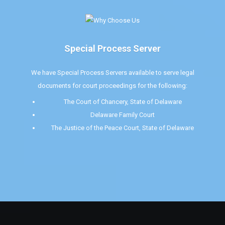
Special Process Server
We have Special Process Servers available to serve legal
documents for court proceedings for the following:
The Court of Chancery, State of Delaware
Delaware Family Court
The Justice of the Peace Court, State of Delaware