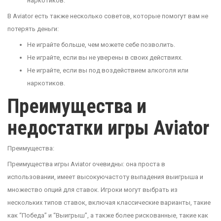
наркотиков.
В Aviator есть также несколько советов, которые помогут вам не
потерять деньги:
Не играйте больше, чем можете себе позволить.
Не играйте, если вы не уверены в своих действиях.
Не играйте, если вы под воздействием алкоголя или
наркотиков.
Преимущества и
недостатки игры Aviator
Преимущества:
Преимущества игры Aviator очевидны: она проста в
использовании, имеет высокуючастоту выпадения выигрыша и
множество опций для ставок. Игроки могут выбрать из
нескольких типов ставок, включая классические варианты, такие
как “Победа” и “Выигрыш”, а также более рискованные, такие как