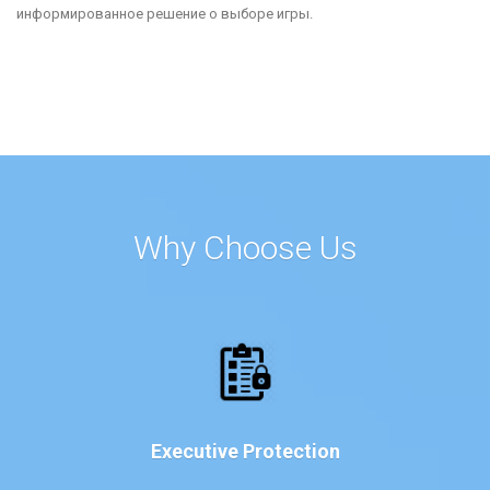
информированное решение о выборе игры.
Why Choose Us
Executive Protection