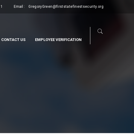
11
Email :
GregoryGreen@firststatefinestsecurity.org
CONTACT US
EMPLOYEE VERIFICATION