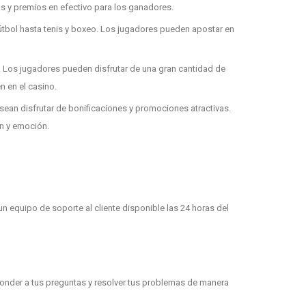
s y premios en efectivo para los ganadores.
útbol hasta tenis y boxeo. Los jugadores pueden apostar en
s. Los jugadores pueden disfrutar de una gran cantidad de
 en el casino.
sean disfrutar de bonificaciones y promociones atractivas.
ón y emoción.
 equipo de soporte al cliente disponible las 24 horas del
ponder a tus preguntas y resolver tus problemas de manera