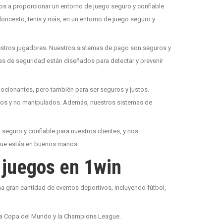
s a proporcionar un entorno de juego seguro y confiable
oncesto, tenis y más, en un entorno de juego seguro y
uestros jugadores. Nuestros sistemas de pago son seguros y
as de seguridad están diseñados para detectar y prevenir
mocionantes, pero también para ser seguros y justos.
rios y no manipulados. Además, nuestros sistemas de
eguro y confiable para nuestros clientes, y nos
 que estás en buenos manos.
 juegos en 1win
a gran cantidad de eventos deportivos, incluyendo fútbol,
 la Copa del Mundo y la Champions League.