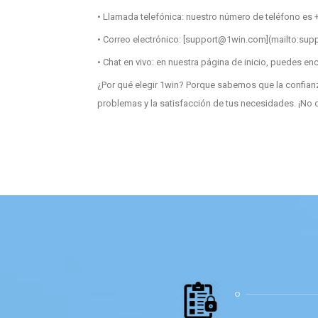
• Llamada telefónica: nuestro número de teléfono es 
• Correo electrónico: [support@1win.com](mailto:su
• Chat en vivo: en nuestra página de inicio, puedes e
¿Por qué elegir 1win? Porque sabemos que la confianz
problemas y la satisfacción de tus necesidades. ¡No