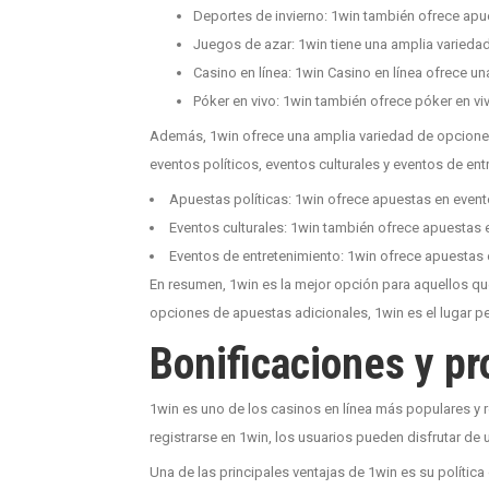
Deportes de invierno: 1win también ofrece apu
Juegos de azar: 1win tiene una amplia variedad 
Casino en línea: 1win Casino en línea ofrece un
Póker en vivo: 1win también ofrece póker en vi
Además, 1win ofrece una amplia variedad de opciones
eventos políticos, eventos culturales y eventos de ent
Apuestas políticas: 1win ofrece apuestas en evento
Eventos culturales: 1win también ofrece apuestas 
Eventos de entretenimiento: 1win ofrece apuestas 
En resumen, 1win es la mejor opción para aquellos qu
opciones de apuestas adicionales, 1win es el lugar p
Bonificaciones y p
1win es uno de los casinos en línea más populares y 
registrarse en 1win, los usuarios pueden disfrutar d
Una de las principales ventajas de 1win es su polític