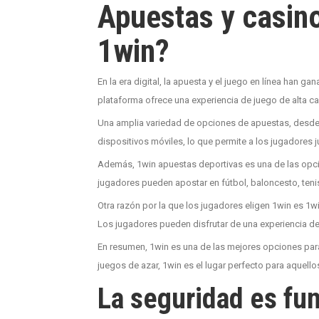
Apuestas y casino
1win?
En la era digital, la apuesta y el juego en línea han 
plataforma ofrece una experiencia de juego de alta ca
Una amplia variedad de opciones de apuestas, desde 
dispositivos móviles, lo que permite a los jugadores 
Además, 1win apuestas deportivas es una de las opci
jugadores pueden apostar en fútbol, baloncesto, ten
Otra razón por la que los jugadores eligen 1win es 1w
Los jugadores pueden disfrutar de una experiencia de
En resumen, 1win es una de las mejores opciones para
juegos de azar, 1win es el lugar perfecto para aquell
La seguridad es fu