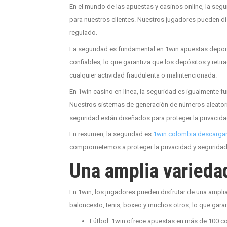
En el mundo de las apuestas y casinos online, la se
para nuestros clientes. Nuestros jugadores pueden di
regulado.
La seguridad es fundamental en 1win apuestas deport
confiables, lo que garantiza que los depósitos y ret
cualquier actividad fraudulenta o malintencionada.
En 1win casino en línea, la seguridad es igualmente 
Nuestros sistemas de generación de números aleatori
seguridad están diseñados para proteger la privacida
En resumen, la seguridad es
1win colombia descarga
comprometemos a proteger la privacidad y seguridad 
Una amplia varieda
En 1win, los jugadores pueden disfrutar de una ampli
baloncesto, tenis, boxeo y muchos otros, lo que garan
Fútbol: 1win ofrece apuestas en más de 100 c