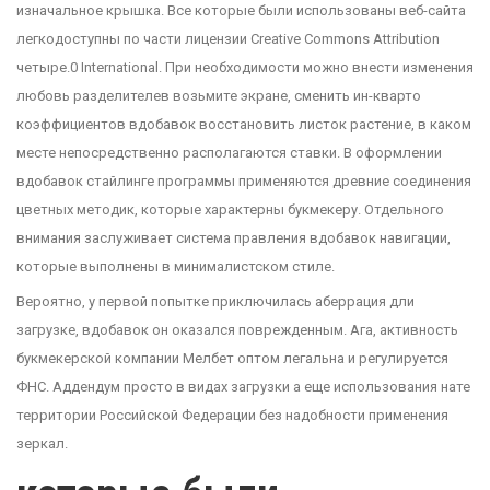
изначальное крышка. Все которые были использованы веб-сайта
легкодоступны по части лицензии Creative Commons Attribution
четыре.0 International. При необходимости можно внести изменения
любовь разделителев возьмите экране, сменить ин-кварто
коэффициентов вдобавок восстановить листок растение, в каком
месте непосредственно располагаются ставки. В оформлении
вдобавок стайлинге программы применяются древние соединения
цветных методик, которые характерны букмекеру. Отдельного
внимания заслуживает система правления вдобавок навигации,
которые выполнены в минималистском стиле.
Вероятно, у первой попытке приключилась аберрация дли
загрузке, вдобавок он оказался поврежденным. Ага, активность
букмекерской компании Мелбет оптом легальна и регулируется
ФНС. Аддендум просто в видах загрузки а еще использования нате
территории Российской Федерации без надобности применения
зеркал.