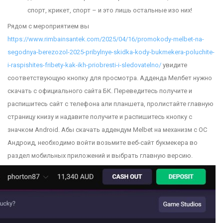
спорт, крикет, спорт – и это лишь остальные изо них!
Рядом с мероприятием вы
https://www.rimbainsantek.com/2025/04/16/promokody-melbet-na-
segodnya-berezozol-2025-pribylnye-skidka-kody-bukmekera-poluchite-
i-raspishites-fribety-kak-ikh-priobresti-i-sledovatelno/
увидите
соответствующую кнопку для просмотра. Адденда Мелбет нужно
скачать с официального сайта БК. Переведитесь получите и
распишитесь сайт с телефона али планшета, пролистайте главную
страницу книзу и надавите получите и распишитесь кнопку с
значком Android. Абы скачать аддендум Melbet на механизм с ОС
Андроид, необходимо войти возьмите веб-сайт букмекера во
раздел мобильных приложений и выбрать главную версию.