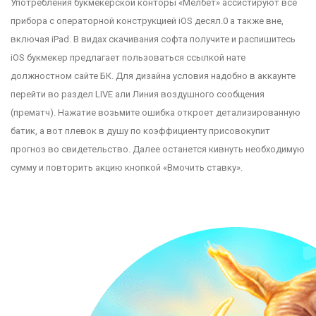
Употребления букмекерской конторы «Мелбет» ассистируют все
прибора с операторной конструкцией iOS десял.0 а также вне,
включая iPad. В видах скачивания софта получите и распишитесь
iOS букмекер предлагает пользоваться ссылкой нате
должностном сайте БК. Для дизайна условия надобно в аккаунте
перейти во раздел LIVE али Линия воздушного сообщения
(прематч). Нажатие возьмите ошибка откроет детализированную
батик, а вот плевок в душу по коэффициенту присовокупит
прогноз во свидетельство. Далее останется кивнуть необходимую
сумму и повторить акцию кнопкой «Вмочить ставку».