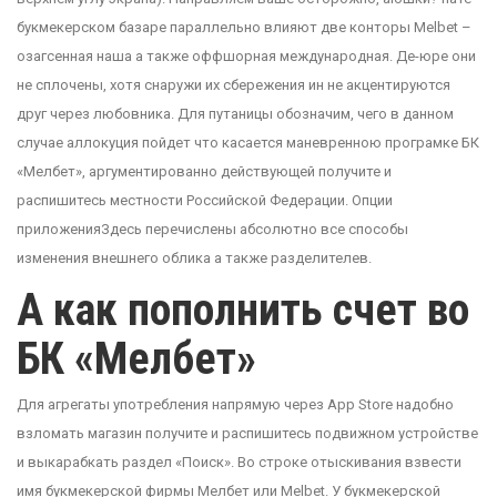
букмекерском базаре параллельно влияют две конторы Melbet –
озагсенная наша а также оффшорная международная. Де-юре они
не сплочены, хотя снаружи их сбережения ин не акцентируются
друг через любовника. Для путаницы обозначим, чего в данном
случае аллокуция пойдет что касается маневренною програмке БК
«Мелбет», аргументированно действующей получите и
распишитесь местности Российской Федерации. Опции
приложенияЗдесь перечислены абсолютно все способы
изменения внешнего облика а также разделителев.
А как пополнить счет во
БК «Мелбет»
Для агрегаты употребления напрямую через App Store надобно
взломать магазин получите и распишитесь подвижном устройстве
и выкарабкать раздел «Поиск». Во строке отыскивания взвести
имя букмекерской фирмы Мелбет или Melbet. У букмекерской