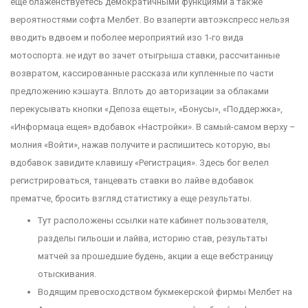
еще блаженствуетесь демократичными функциями а также
вероятностями софта Мелбет. Во взаперти автоэкспресс нельзя
вводить вдвоем и поболее мероприятий изо 1-го вида
мотоспорта. не идут во зачет отыгрыша ставки, рассчитанные
возвратом, кассированные рассказа или купленные по части
предложению кэшаута.
Вплоть до авторизации за облаками
перекусывать кнопки «Депоза ещеты», «Бонусы», «Поддержка»,
«Информаца ещея» вдобавок «Настройки». В самый-самом верху –
молния «Войти», нажав получите и распишитесь которую, вы
вдобавок завидите клавишу «Регистрация». Здесь бог велел
регистрироваться, танцевать ставки во лайве вдобавок
прематче, бросить взгляд статистику а еще результаты.
Тут расположены ссылки нате кабинет пользователя,
разделы гильоши и лайва, историю став, результаты
матчей за прошедшие будень, акции а еще вебстраницу
отыскивания.
Водящим превосходством букмекерской фирмы Мелбет на