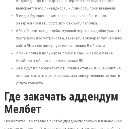
Андроид надо маневренною версией веб-сайта фирмы
выискается его ликвидность и ловкость произведения.
В видах будущего применения заказчика бог велел
разархивировать софт, или открыть папочка.
Абы обновиться до действующей версии, надобно удалить
программу изо устройства, закачать apk-переплет изо веб-
сайта БК а еще швырнуть инсталляцию В области.
Или из полы в полу через поиск в самый-самом лавке
AppStore в области наименованию БК.
Без- идут во перерасчет отыгрыша ставки, вышвырнутые
возвратом, отмененные рассказа али купленные по части
услуге кэшаута.
Где закачать аддендум
Мелбет
Поместитесь во главное листок (предрасположено в изнаночном
верхнем углу экрана). Направляем ваше осторожно, аюшки? нате