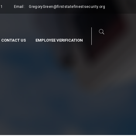
11
Email :
GregoryGreen@firststatefinestsecurity.org
CONTACT US
EMPLOYEE VERIFICATION