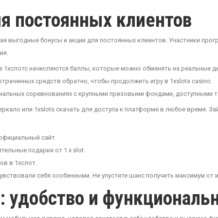
ля постоянных клиентов
лагая выгодные бонусы и акции для постоянных клиентов. Участники пр
ия.
в 1хслотс начисляются баллы, которые можно обменять на реальные д
траченных средств обратно, чтобы продолжить игру в 1xslots casino.
иальных соревнованиях с крупными призовыми фондами, доступными т
зеркало или 1xslots скачать для доступа к платформе в любое время. За
 официальный сайт.
ельные подарки от 1 x slot.
ов в 1хслот.
увствовали себя особенными. Не упустите шанс получить максимум от 
: удобство и функциональ