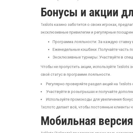
Бонусы и акции д
1xslots казино заботится о своих игроках, пред
эксклюзивные привилегии и регулярные поощрен
Программа лояльности: За каждую ставку 
Еженедельные кэшбэки: Получайте часть по
Эксклюзивные турниры: Участвуйте в спец
Чтобы не пропустить акции, используйте 1xslots 
свой статус в программе лояльности.
Регулярно проверяйте раздел акций на 1xslots
Участвуйте в розыгрышах и получайте дополнит
Используйте промокоды для увеличения бонус
1хслотс делает всё, чтобы постоянные клиенты ч
Мобильная версия