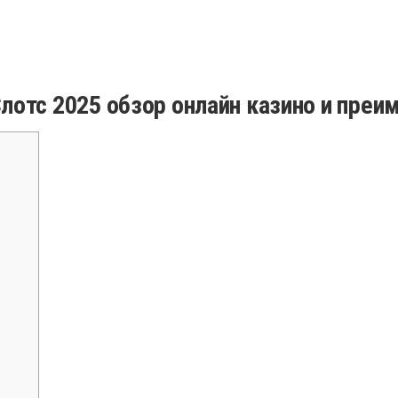
Слотс 2025 обзор онлайн казино и пре