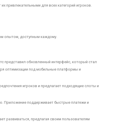
т их привлекательными для всех категорий игроков.
ным опытом, доступным каждому.
лотс представил обновленный интерфейс, который стал
даря оптимизации под мобильные платформы и
предпочтения игроков и предлагает подходящие слоты и
тью. Приложение поддерживает быстрые платежи и
ает развиваться, предлагая своим пользователям