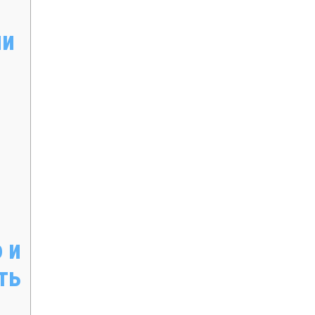
ии
 и
ть