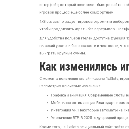
интерфейс, который позволяет быстро найти люби
игровой процесс еще более комфортным.
1xSlots casino радует игроков огромным выбором 
чтобы продолжить играть без перерывов. Платфо
Для удобства пользователей доступна функция 1x
высокий уровень безопасности и честности, что п
выиграть крупные суммы.
Как изменились и
С момента появления онлайн-казино 1xSlots, игр
Рассмотрим ключевые изменения:
Графика и анимация: Современные слоты н
Мобильная оптимизация: Благодаря возмож
Интеграция VR: Некоторые автоматы на 1x
Увеличение RTP: В 2025 году средний проце
Кроме того, на 1xslots официальный сайт войти