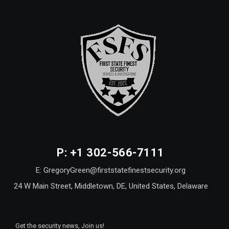
P: +1 302-566-7111
E: GregoryGreen@firststatefinestsecurity.org
24 W Main Street, Middletown, DE, United States, Delaware
Get the security news, Join us!