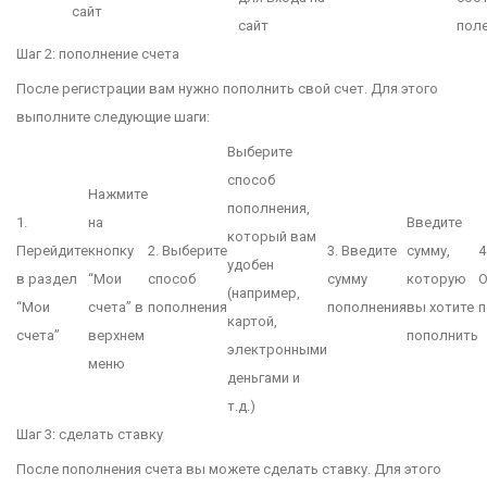
сайт
сайт
пол
Шаг 2: пополнение счета
После регистрации вам нужно пополнить свой счет. Для этого
выполните следующие шаги:
Выберите
способ
Нажмите
пополнения,
1.
на
Введите
который вам
Перейдите
кнопку
2. Выберите
3. Введите
сумму,
4
удобен
в раздел
“Мои
способ
сумму
которую
О
(например,
“Мои
счета” в
пополнения
пополнения
вы хотите
п
картой,
счета”
верхнем
пополнить
электронными
меню
деньгами и
т.д.)
Шаг 3: сделать ставку
После пополнения счета вы можете сделать ставку. Для этого