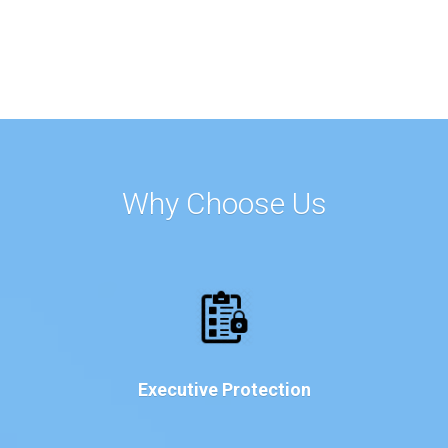
Why Choose Us
Executive Protection