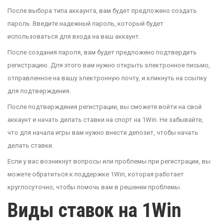
После выбора типа аккаунта, вам будет предложено создать
пароль. Введите надежный пароль, который будет
использоваться для входа на ваш аккаунт.
После создания пароля, вам будет предложено подтвердить
регистрацию. Для этого вам нужно открыть электронное письмо,
отправленное на вашу электронную почту, и кликнуть на ссылку
для подтверждения.
После подтверждения регистрации, вы сможете войти на свой
аккаунт и начать делать ставки на спорт на 1Win. Не забывайте,
что для начала игры вам нужно внести депозит, чтобы начать
делать ставки.
Если у вас возникнут вопросы или проблемы при регистрации, вы
можете обратиться к поддержке 1Win, которая работает
круглосуточно, чтобы помочь вам в решении проблемы.
Виды ставок на 1Win