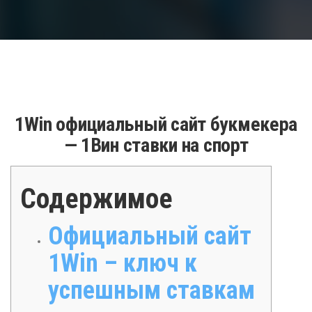
1Win официальный сайт букмекера
— 1Вин ставки на спорт
Содержимое
Официальный сайт
1Win – ключ к
успешным ставкам