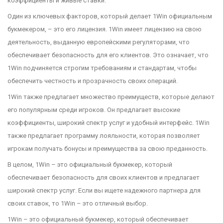
коэффициенты и живые ставки.
Один из ключевых факторов, который делает 1Win официальным
букмекером, – это его лицензия. 1Win имеет лицензию на свою
деятельность, выданную европейскими регуляторами, что
обеспечивает безопасность для его клиентов. Это означает, что
1Win подчиняется строгим требованиям и стандартам, чтобы
обеспечить честность и прозрачность своих операций.
1Win также предлагает множество преимуществ, которые делают
его популярным среди игроков. Он предлагает высокие
коэффициенты, широкий спектр услуг и удобный интерфейс. 1Win
также предлагает программу лояльности, которая позволяет
игрокам получать бонусы и преимущества за свою преданность.
В целом, 1Win – это официальный букмекер, который
обеспечивает безопасность для своих клиентов и предлагает
широкий спектр услуг. Если вы ищете надежного партнера для
своих ставок, то 1Win – это отличный выбор.
1Win – это официальный букмекер, который обеспечивает