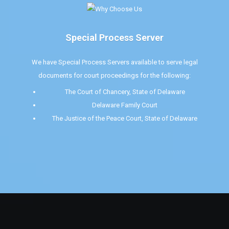
Special Process Server
We have Special Process Servers available to serve legal
documents for court proceedings for the following:
The Court of Chancery, State of Delaware
Delaware Family Court
The Justice of the Peace Court, State of Delaware