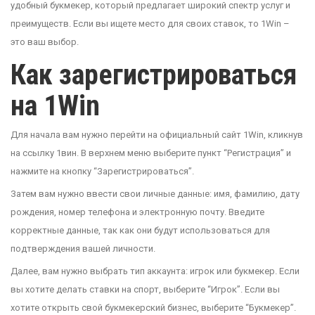
удобный букмекер, который предлагает широкий спектр услуг и
преимуществ. Если вы ищете место для своих ставок, то 1Win –
это ваш выбор.
Как зарегистрироваться
на 1Win
Для начала вам нужно перейти на официальный сайт 1Win, кликнув
на ссылку 1вин. В верхнем меню выберите пункт “Регистрация” и
нажмите на кнопку “Зарегистрироваться”.
Затем вам нужно ввести свои личные данные: имя, фамилию, дату
рождения, номер телефона и электронную почту. Введите
корректные данные, так как они будут использоваться для
подтверждения вашей личности.
Далее, вам нужно выбрать тип аккаунта: игрок или букмекер. Если
вы хотите делать ставки на спорт, выберите “Игрок”. Если вы
хотите открыть свой букмекерский бизнес, выберите “Букмекер”.