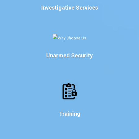
Investigative Services
Unarmed Security
Training