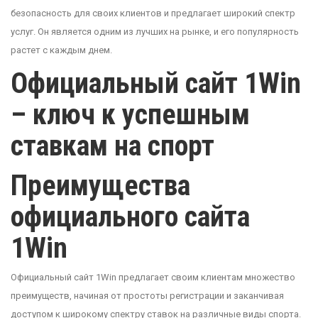
безопасность для своих клиентов и предлагает широкий спектр
услуг. Он является одним из лучших на рынке, и его популярность
растет с каждым днем.
Официальный сайт 1Win
– ключ к успешным
ставкам на спорт
Преимущества
официального сайта
1Win
Официальный сайт 1Win предлагает своим клиентам множество
преимуществ, начиная от простоты регистрации и заканчивая
доступом к широкому спектру ставок на различные виды спорта.