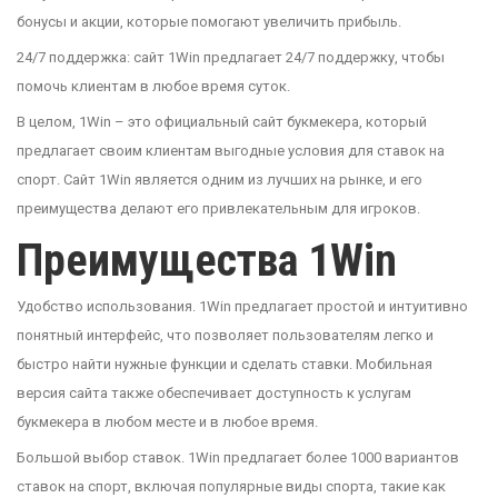
бонусы и акции, которые помогают увеличить прибыль.
24/7 поддержка: сайт 1Win предлагает 24/7 поддержку, чтобы
помочь клиентам в любое время суток.
В целом, 1Win – это официальный сайт букмекера, который
предлагает своим клиентам выгодные условия для ставок на
спорт. Сайт 1Win является одним из лучших на рынке, и его
преимущества делают его привлекательным для игроков.
Преимущества 1Win
Удобство использования. 1Win предлагает простой и интуитивно
понятный интерфейс, что позволяет пользователям легко и
быстро найти нужные функции и сделать ставки. Мобильная
версия сайта также обеспечивает доступность к услугам
букмекера в любом месте и в любое время.
Большой выбор ставок. 1Win предлагает более 1000 вариантов
ставок на спорт, включая популярные виды спорта, такие как