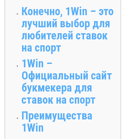
Конечно, 1Win – это
лучший выбор для
любителей ставок
на спорт
1Win –
Официальный сайт
букмекера для
ставок на спорт
Преимущества
1Win