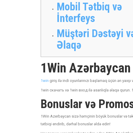
Mobil Tətbiq və
İnterfeys
Müştəri Dəstəyi v
Əlaqə
1Win Azərbaycan 
1win
giriş ilə indi oyunlarınızı başlamaq üçün ən yaxşı 
1win скачать və 1win вход ilə asanlıqla əlaqə qurun. 1
Bonuslar və Promos
1Win Azerbaycan sizə həmçinin böyük bonuslar və təkl
tətbiqi endirib, dərhal bonuslar əldə edin!