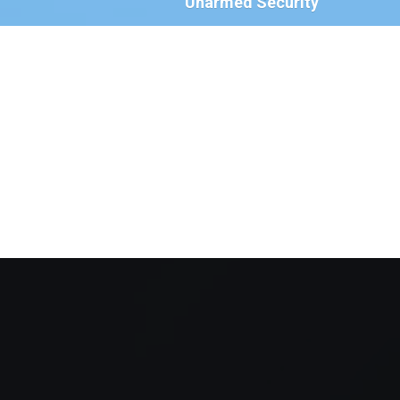
Unarmed Security