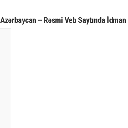
Azərbaycan – Rəsmi Veb Saytında İdman 