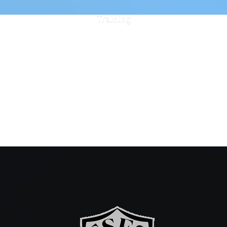
Training