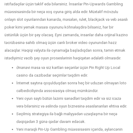
istifadəçilər üçün təklif edə bilərsiniz. İnsanlar Pin-Upwards Gambling
müəssisəsində bir neçə xoş oyuna giriş əldə edir. Müxtəlif mövzulu
onlayn slot oyunlarından kənarda, məsələn, rulet, blackjack və veb əsaslı
poker kimi yemək masası oyununu köhnələşdirə bilsəniz, hər bir
üstünlük üçün bir şey olacaq. Eyni zamanda, insanlar daha orijinal kazino
təcrübəsinə sahib olmaq üçün canlı broker video oyunundan həzz
alacaqlar. Həqiqi valyuta ilə oynamağa başladıqdan sonra, təmin etmək
istədiyimiz vacib şey oyun proseslərinin həqiqətən ədalətli olmasıdır.
Ənənəvi masa və siz kartları seçənlər üçün Pin Right Up Local
casino da cazibədar seçimlər təqdim edir.
İnternet saytına qoşulduqdan sonra heç bir uduzan olmayan loto
cəlbediciliyində assosiasiya olmaq mümkündür.
Yeni oyun saytı bütün lazımi sənədləri təqdim edir və siz icazə
verə bilərsiniz və əslində oyun biznesinə əsaslananları ehtiva edir.
Seçilmiş strategiya ilə bağlı maliyyədən uzaqlaşma bir neçə
dəqiqədən 3 günə qədər davam edəcək.
Yeni maraqlı Pin-Up Gambling müəssisəsini içəridə, əyləncənin