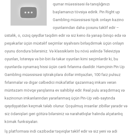
qumar müəssisəsi ilə tanışlığınızı
başlamanızı tövsiyə edirik. Pin Right up
Gambling müəssisəsi tipik onlayn kazino
oyunlarından daha çoxunu təklif edir –
üstəlik, o, cızıq qeydlər təqdim edir və siz keno ilə yanaşı binqo edə və
peşəkarlar üçün müxtəlif seçimlər siyahısını birləşdirmək üçün onlayn
oyunu dondura bilərsiniz. Və klassiklərin bu növü əslində Televiziya
oyunları, lotereya və bir-biri ilə təkər oyunları kimi seçimlərdir ki, bu
oyunlarda oynamaq hissi üçün canlı fırlanma daxildir. Həmçinin Pin Up
Gambling müəssisəsi iştirakçılara dollar imtiyazları, 100 faiz pulsuz
fırlanmalar və digər cəlbedici mükafatlar qazanmaq imkanı verən
müntəzəm mövqe yarışlarına ev sahibliyi edir. Real pulu araşdırmaq və
kazinonun imkanlarından yararlanmaq üçün Pin-Up veb-saytında
qeydiyyatdan keçmək tələb olunur. Qoşulmuş insanlar zibillər yaradır və
siz ödənişləri geri götürə bilərsiniz və narahatlıqlar halında əlçatanlıq
kömək funksiyaları.
İş platforması indi cazibədar təşviqlər təklif edir və siz yeni və adi