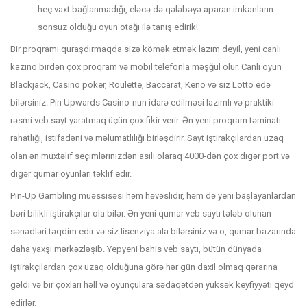
heç vaxt bağlanmadığı, eləcə də qələbəyə aparan imkanların
sonsuz olduğu oyun otağı ilə tanış edirik!
Bir proqramı quraşdırmaqda sizə kömək etmək lazım deyil, yeni canlı
kazino birdən çox proqram və mobil telefonla məşğul olur. Canlı oyun
Blackjack, Casino poker, Roulette, Baccarat, Keno və siz Lotto edə
bilərsiniz. Pin Upwards Casino-nun idarə edilməsi lazımlı və praktiki
rəsmi veb sayt yaratmaq üçün çox fikir verir. Ən yeni proqram təminatı
rahatlığı, istifadəni və məlumatlılığı birləşdirir. Sayt iştirakçılardan uzaq
olan ən müxtəlif seçimlərinizdən asılı olaraq 4000-dən çox digər port və
digər qumar oyunları təklif edir.
Pin-Up Gambling müəssisəsi həm həvəslidir, həm də yeni başlayanlardan
bəri bilikli iştirakçılar ola bilər. Ən yeni qumar veb saytı tələb olunan
sənədləri təqdim edir və siz lisenziya ala bilərsiniz və o, qumar bazarında
daha yaxşı mərkəzləşib. Yepyeni bahis veb saytı, bütün dünyada
iştirakçılardan çox uzaq olduğuna görə hər gün daxil olmaq qərarına
gəldi və bir çoxları həll və oyunçulara sədaqətdən yüksək keyfiyyəti qeyd
edirlər.