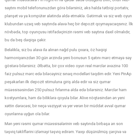
saytını mobil telefonunuzdan görə bilərsiniz, əks halda tətbiqi portativ,
planşet və ya kompüter alətində əldə etməklə. Gətirmək və siz web oyun
klubundan uzaq veb saytında əlavə heç bir depozit qoymayacaqsınız. İlk
növbədə, top oyunçusu istifadəçinizin rəsmi veb saytına daxil olmalıdır,
bu da beş dəqiqə çəkir.
Beləliklə, siz bu əlavə ilə alınan nağd pulu çıxara, öz həqiqi
harmoniyanızdan 30 gün ərzində yeni bonusun 5 qatını mərc etməyə səy
göstərə bilərsiniz. Əlbəttə, bir çox video oyun real mərclər əvəzinə 100
faiz pulsuz mərc edə biləcəyiniz sınaq modelləri təqdim edir. Yeni PinAp
peşəkarları ilk depozit stimuluna giriş əldə edir və siz qumar
müəssisəsindən 250 pulsuz fırlanma əldə edə bilərsiniz. Mərclər həm
kostyumlara, həm də biliklərə qoyula bilər. Alive nöqtəsindən ən yeni
xəttin dərəcəsi, bir neçə vəziyyət və yer verən bir müddət əvvəl qumar
oyunlarına uyğun ola bilər.
Mən yeni rəsmi qumar müəssisələrinin veb saytında birbaşa ən son
təşviq təkliflərini izləməyi təşviq edirəm. Yaxşı düşünülmüş çərçivə və