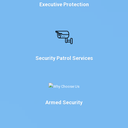
Executive Protection
Security Patrol Services
Armed Security