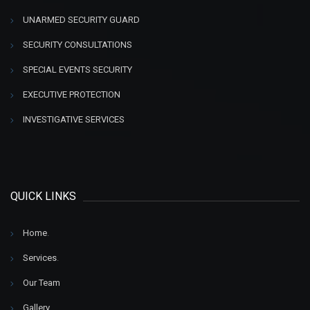
UNARMED SECURITY GUARD
SECURITY CONSULTATIONS
SPECIAL EVENTS SECURITY
EXECUTIVE PROTECTION
INVESTIGATIVE SERVICES
QUICK LINKS
Home
.
Services
.
Our Team
Gallery