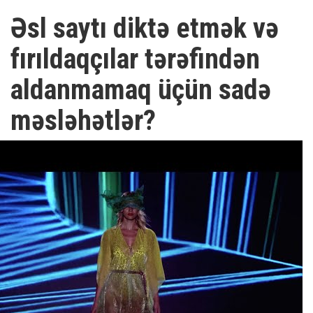
Əsl saytı diktə etmək və
fırıldaqçılar tərəfindən
aldanmamaq üçün sadə
məsləhətlər?