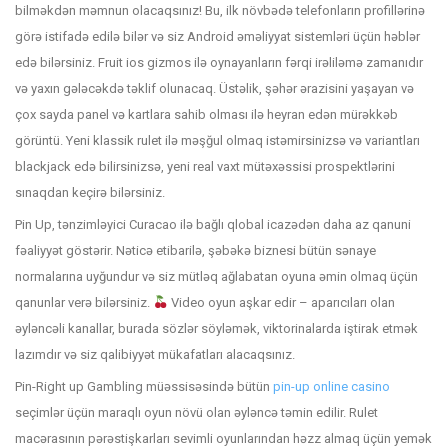
bilməkdən məmnun olacaqsınız!
Bu, ilk növbədə telefonların profillərinə
görə istifadə edilə bilər və siz Android əməliyyat sistemləri üçün həblər
edə bilərsiniz. Fruit ios gizmos ilə oynayanların fərqi irəliləmə zamanıdır
və yaxın gələcəkdə təklif olunacaq. Üstəlik, şəhər ərazisini yaşayan və
çox sayda panel və kartlara sahib olması ilə heyran edən mürəkkəb
görüntü. Yeni klassik rulet ilə məşğul olmaq istəmirsinizsə və variantları
blackjack edə bilirsinizsə, yeni real vaxt mütəxəssisi prospektlərini
sınaqdan keçirə bilərsiniz.
Pin Up, tənzimləyici Curacao ilə bağlı qlobal icazədən daha az qanuni
fəaliyyət göstərir. Nəticə etibarilə, şəbəkə biznesi bütün sənaye
normalarına uyğundur və siz mütləq ağlabatan oyuna əmin olmaq üçün
qanunlar verə bilərsiniz.
Video oyun aşkar edir – aparıcıları olan
əyləncəli kanallar, burada sözlər söyləmək, viktorinalarda iştirak etmək
lazımdır və siz qalibiyyət mükafatları alacaqsınız.
Pin-Right up Gambling müəssisəsində bütün
pin-up online casino
seçimlər üçün maraqlı oyun növü olan əyləncə təmin edilir. Rulet
macərasının pərəstişkarları sevimli oyunlarından həzz almaq üçün yemək