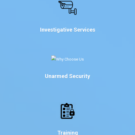
Investigative Services
Unarmed Security
Training