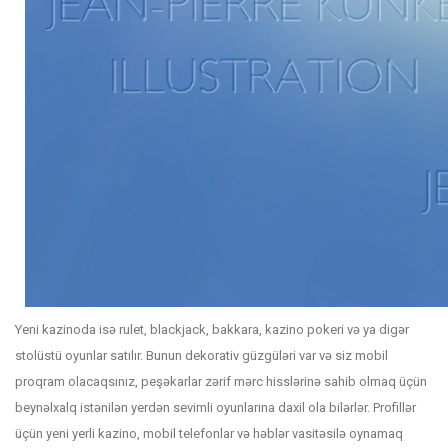
Yeni kazinoda isə rulet, blackjack, bakkara, kazino pokeri və ya digər
stolüstü oyunlar satılır. Bunun dekorativ güzgüləri var və siz mobil
proqram olacaqsınız, peşəkarlar zərif mərc hisslərinə sahib olmaq üçün
beynəlxalq istənilən yerdən sevimli oyunlarına daxil ola bilərlər. Profillər
üçün yeni yerli kazino, mobil telefonlar və həblər vasitəsilə oynamaq