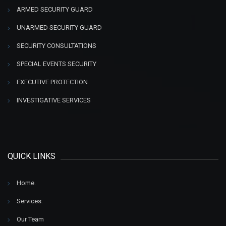
ARMED SECURITY GUARD
UNARMED SECURITY GUARD
SECURITY CONSULTATIONS
SPECIAL EVENTS SECURITY
EXECUTIVE PROTECTION
INVESTIGATIVE SERVICES
QUICK LINKS
Home
.
Services
.
Our Team