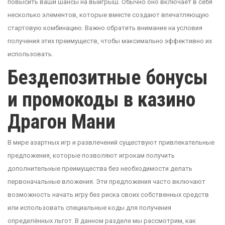
повысить ваши шансы на выигрыш. Обычно оно включает в себя
несколько элементов, которые вместе создают впечатляющую
стартовую комбинацию. Важно обратить внимание на условия
получения этих преимуществ, чтобы максимально эффективно их
использовать.
Бездепозитные бонусы
и промокоды в казино
Драгон Мани
В мире азартных игр и развлечений существуют привлекательные
предложения, которые позволяют игрокам получить
дополнительные преимущества без необходимости делать
первоначальные вложения. Эти предложения часто включают
возможность начать игру без риска своих собственных средств
или использовать специальные коды для получения
определённых льгот. В данном разделе мы рассмотрим, как