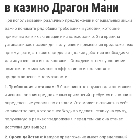
в казино Драгон Мани
При использовании различных предложений и специальных акций
важно понимать ряд общих требований и условий, которые
применяются к их активации и использованию. Эти правила
устанавливают рамки для получения и применения предложенных
преимуществ, а также определяют, какие действия необходимы
для их успешного использования. Овладение этими условиями
поможет вам максимально эффективно использовать
предоставленные возможности.
1. Требования к ставкам:
В большинстве случаев для активации
и использования предложенных привилегий требуется выполнить
определенные условия по ставкам. Это может включать в себя
количество раз, которое необходимо сделать ставку на сумму,
полученную в рамках предложения, перед тем как она станет
доступна для вывода.
2. Сроки действия:
Каждое предложение имеет определенный