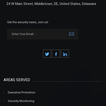
24 W Main Street, Middletown, DE, United States, Delaware
Get the security news, Join us!
AREAS SERVED
Executive Protection
Security Monitoring