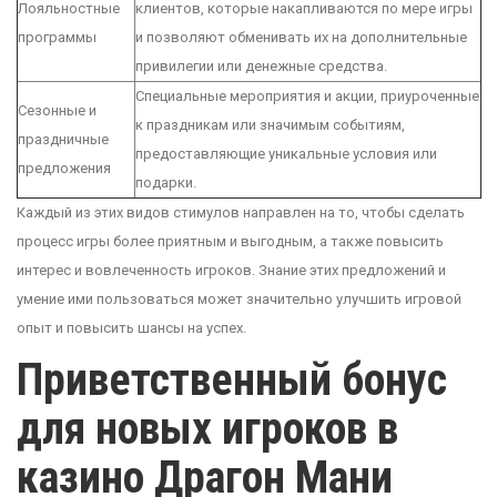
Лояльностные
клиентов, которые накапливаются по мере игры
программы
и позволяют обменивать их на дополнительные
привилегии или денежные средства.
Специальные мероприятия и акции, приуроченные
Сезонные и
к праздникам или значимым событиям,
праздничные
предоставляющие уникальные условия или
предложения
подарки.
Каждый из этих видов стимулов направлен на то, чтобы сделать
процесс игры более приятным и выгодным, а также повысить
интерес и вовлеченность игроков. Знание этих предложений и
умение ими пользоваться может значительно улучшить игровой
опыт и повысить шансы на успех.
Приветственный бонус
для новых игроков в
казино Драгон Мани