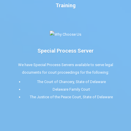
Training
Special Process Server
We have Special Process Servers available to serve legal
documents for court proceedings for the following:
The Court of Chancery, State of Delaware
Delaware Family Court
The Justice of the Peace Court, State of Delaware