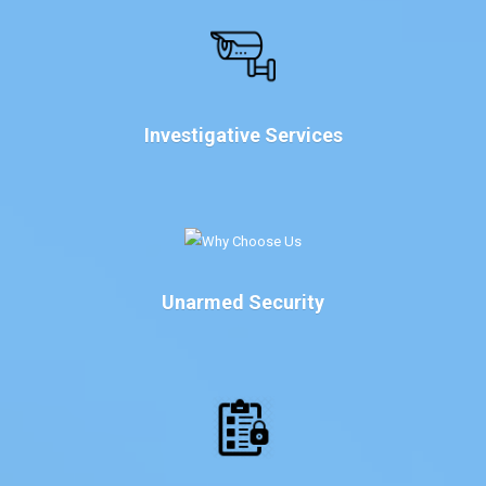
Investigative Services
Unarmed Security