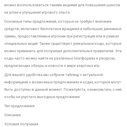
можно воспользоваться такими акциями для повышения шансов
на успех и улучшения игрового опыта.
Основные типы предложений, которые не требуют внесения
средств, включают бесплатные вращения и небольшие денежные
суммы, предоставляемые игрокам при регистрации или в рамках
специальных акций. Также существуют уникальные коды, которые
можно применить для получения дополнительных привилегий. Эти
коды часто можно найти на различных платформах и ресурсах,
предлагающих обзоры и новости о мире азартных игр.
Для вашего удобства мы собрали таблицу с актуальной
информацией о возможных предложениях и кодах, которые могут
быть доступны в данный момент. Пожалуйста, ознакомьтесь с ней,
чтобы не упустить выгодные предложения.
Тип предложения
Описание
Условия получения